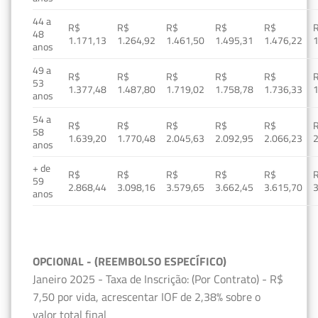
44 a
R$
R$
R$
R$
R$
48
1.171,13
1.264,92
1.461,50
1.495,31
1.476,22
1
anos
49 a
R$
R$
R$
R$
R$
53
1.377,48
1.487,80
1.719,02
1.758,78
1.736,33
1
anos
54 a
R$
R$
R$
R$
R$
58
1.639,20
1.770,48
2.045,63
2.092,95
2.066,23
2
anos
+ de
R$
R$
R$
R$
R$
59
2.868,44
3.098,16
3.579,65
3.662,45
3.615,70
3
anos
OPCIONAL - (REEMBOLSO ESPECÍFICO)
Janeiro 2025 - Taxa de Inscrição: (Por Contrato) - R$
7,50 por vida, acrescentar IOF de 2,38% sobre o
valor total final