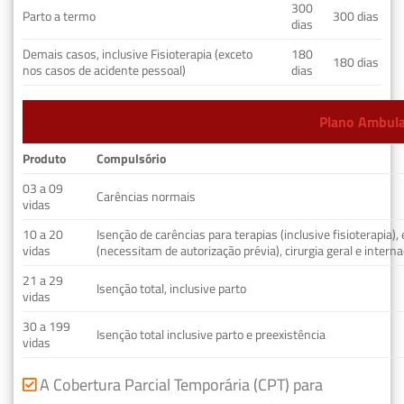
300
Parto a termo
300 dias
dias
Demais casos, inclusive Fisioterapia (exceto
180
180 dias
nos casos de acidente pessoal)
dias
Plano Ambulat
Produto
Compulsório
03 a 09
Carências normais
vidas
10 a 20
Isenção de carências para terapias (inclusive fisioterapia)
vidas
(necessitam de autorização prévia), cirurgia geral e interna
21 a 29
Isenção total, inclusive parto
vidas
30 a 199
Isenção total inclusive parto e preexistência
vidas
A Cobertura Parcial Temporária (CPT) para