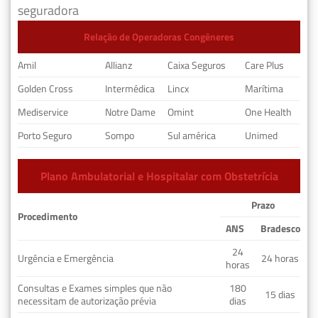
seguradora
Relação de Operadoras Congêneres
Amil
Allianz
Caixa Seguros
Care Plus
Golden Cross
Intermédica
Lincx
Marítima
Mediservice
Notre Dame
Omint
One Health
Porto Seguro
Sompo
Sul américa
Unimed
Plano Ambulatorial e Hospitalar com Obstetrícia
Prazo
Procedimento
ANS
Bradesco
24
Urgência e Emergência
24 horas
horas
Consultas e Exames simples que não
180
15 dias
necessitam de autorização prévia
dias