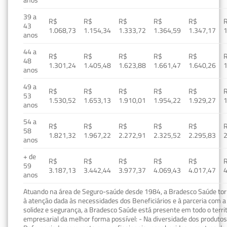
39 a
R$
R$
R$
R$
R$
43
1.068,73
1.154,34
1.333,72
1.364,59
1.347,17
1
anos
44 a
R$
R$
R$
R$
R$
48
1.301,24
1.405,48
1.623,88
1.661,47
1.640,26
1
anos
49 a
R$
R$
R$
R$
R$
53
1.530,52
1.653,13
1.910,01
1.954,22
1.929,27
1
anos
54 a
R$
R$
R$
R$
R$
58
1.821,32
1.967,22
2.272,91
2.325,52
2.295,83
2
anos
+ de
R$
R$
R$
R$
R$
59
3.187,13
3.442,44
3.977,37
4.069,43
4.017,47
4
anos
Atuando na área de Seguro-saúde desde 1984, a Bradesco Saúde torn
à atenção dada às necessidades dos Beneficiários e à parceria com a 
solidez e segurança, a Bradesco Saúde está presente em todo o terri
empresarial da melhor forma possível: - Na diversidade dos produto