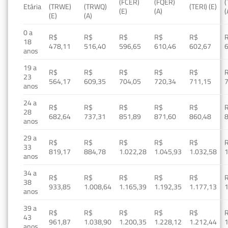
(FCER)
(FQER)
(
Etária
(TRWE)
(TRWQ)
(TERI) (E)
(E)
(A)
(
(E)
(A)
0 a
R$
R$
R$
R$
R$
18
478,11
516,40
596,65
610,46
602,67
anos
19 a
R$
R$
R$
R$
R$
23
564,17
609,35
704,05
720,34
711,15
anos
24 a
R$
R$
R$
R$
R$
28
682,64
737,31
851,89
871,60
860,48
anos
29 a
R$
R$
R$
R$
R$
33
819,17
884,78
1.022,28
1.045,93
1.032,58
1
anos
34 a
R$
R$
R$
R$
R$
38
933,85
1.008,64
1.165,39
1.192,35
1.177,13
1
anos
39 a
R$
R$
R$
R$
R$
43
961,87
1.038,90
1.200,35
1.228,12
1.212,44
1
anos