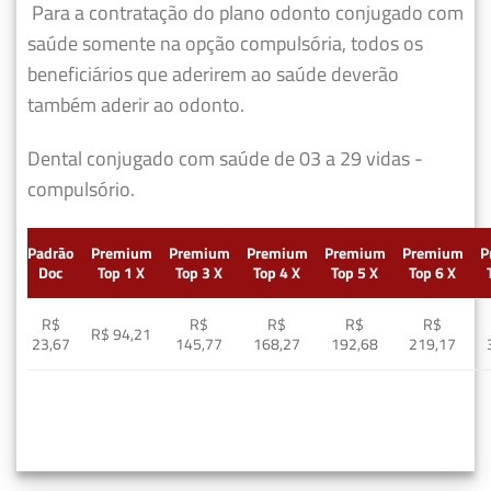
Para a contratação do plano odonto conjugado com
saúde somente na opção compulsória, todos os
beneficiários que aderirem ao saúde deverão
também aderir ao odonto.
Dental conjugado com saúde de 03 a 29 vidas -
compulsório.
Padrão
Premium
Premium
Premium
Premium
Premium
P
Doc
Top 1 X
Top 3 X
Top 4 X
Top 5 X
Top 6 X
R$
R$
R$
R$
R$
R$ 94,21
23,67
145,77
168,27
192,68
219,17