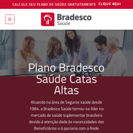
Skip
CLIQUE AQUI
CALCULE SEU PLANO DE SAÚDE GRATUITAMENTE
to
content
Plano Bradesco
Saúde Catas
Altas
Atuando na área de Seguros saúde desde
1984, a Bradesco Saúde tornou-se líder no
mercado de saúde suplementar brasileiro
devido à atenção dada às necessidades dos
Beneficiários e à parceria com a Rede