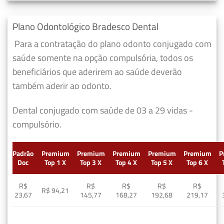
Plano Odontológico Bradesco Dental
Para a contratação do plano odonto conjugado com
saúde somente na opção compulsória, todos os
beneficiários que aderirem ao saúde deverão
também aderir ao odonto.
Dental conjugado com saúde de 03 a 29 vidas -
compulsório.
Padrão
Premium
Premium
Premium
Premium
Premium
P
Doc
Top 1 X
Top 3 X
Top 4 X
Top 5 X
Top 6 X
R$
R$
R$
R$
R$
R$ 94,21
23,67
145,77
168,27
192,68
219,17