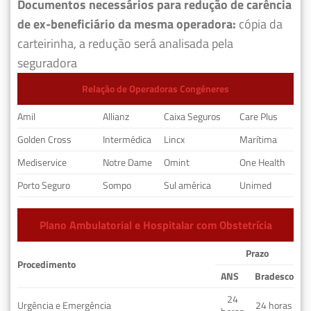
Documentos necessários para redução de carência
de ex-beneficiário da mesma operadora:
cópia da
carteirinha, a redução será analisada pela
seguradora
Relação de Operadoras Congêneres
Amil
Allianz
Caixa Seguros
Care Plus
Golden Cross
Intermédica
Lincx
Marítima
Mediservice
Notre Dame
Omint
One Health
Porto Seguro
Sompo
Sul américa
Unimed
Plano Ambulatorial e Hospitalar com Obstetrícia
Prazo
Procedimento
ANS
Bradesco
24
Urgência e Emergência
24 horas