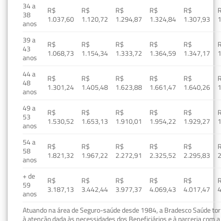
34 a
R$
R$
R$
R$
R$
38
1.037,60
1.120,72
1.294,87
1.324,84
1.307,93
1
anos
39 a
R$
R$
R$
R$
R$
43
1.068,73
1.154,34
1.333,72
1.364,59
1.347,17
1
anos
44 a
R$
R$
R$
R$
R$
48
1.301,24
1.405,48
1.623,88
1.661,47
1.640,26
1
anos
49 a
R$
R$
R$
R$
R$
53
1.530,52
1.653,13
1.910,01
1.954,22
1.929,27
1
anos
54 a
R$
R$
R$
R$
R$
58
1.821,32
1.967,22
2.272,91
2.325,52
2.295,83
2
anos
+ de
R$
R$
R$
R$
R$
59
3.187,13
3.442,44
3.977,37
4.069,43
4.017,47
4
anos
Atuando na área de Seguro-saúde desde 1984, a Bradesco Saúde torn
à atenção dada às necessidades dos Beneficiários e à parceria com a 