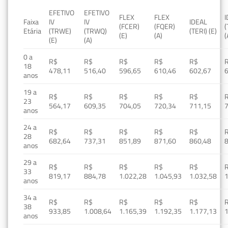
EFETIVO
EFETIVO
FLEX
FLEX
Faixa
IV
IV
IDEAL
(FCER)
(FQER)
(
Etária
(TRWE)
(TRWQ)
(TERI) (E)
(E)
(A)
(
(E)
(A)
0 a
R$
R$
R$
R$
R$
18
478,11
516,40
596,65
610,46
602,67
anos
19 a
R$
R$
R$
R$
R$
23
564,17
609,35
704,05
720,34
711,15
anos
24 a
R$
R$
R$
R$
R$
28
682,64
737,31
851,89
871,60
860,48
anos
29 a
R$
R$
R$
R$
R$
33
819,17
884,78
1.022,28
1.045,93
1.032,58
1
anos
34 a
R$
R$
R$
R$
R$
38
933,85
1.008,64
1.165,39
1.192,35
1.177,13
1
anos