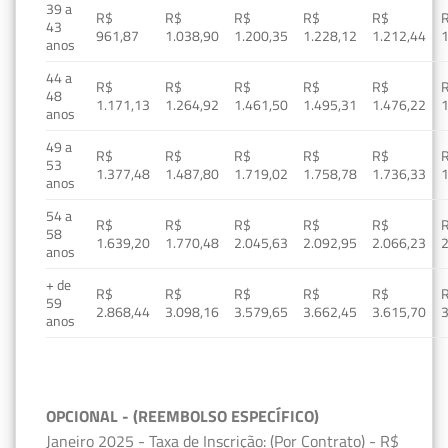
39 a
R$
R$
R$
R$
R$
43
961,87
1.038,90
1.200,35
1.228,12
1.212,44
1
anos
44 a
R$
R$
R$
R$
R$
48
1.171,13
1.264,92
1.461,50
1.495,31
1.476,22
1
anos
49 a
R$
R$
R$
R$
R$
53
1.377,48
1.487,80
1.719,02
1.758,78
1.736,33
1
anos
54 a
R$
R$
R$
R$
R$
58
1.639,20
1.770,48
2.045,63
2.092,95
2.066,23
2
anos
+ de
R$
R$
R$
R$
R$
59
2.868,44
3.098,16
3.579,65
3.662,45
3.615,70
3
anos
OPCIONAL - (REEMBOLSO ESPECÍFICO)
Janeiro 2025 - Taxa de Inscrição: (Por Contrato) - R$