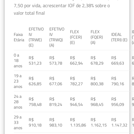
7,50 por vida, acrescentar IOF de 2,38% sobre o
valor total final
EFETIVO
EFETIVO
FLEX
FLEX
Faixa
IV
IV
IDEAL
(FCER)
(FQER)
(
Etária
(TRWE)
(TRWQ)
(TERI) (E)
(E)
(A)
(
(E)
(A)
0 a
R$
R$
R$
R$
R$
18
531,23
573,78
662,94
678,29
669,63
anos
19 a
R$
R$
R$
R$
R$
23
626,85
677,06
782,27
800,38
790,16
anos
24 a
R$
R$
R$
R$
R$
28
758,48
819,24
946,54
968,45
956,09
anos
29 a
R$
R$
R$
R$
R$
33
910,18
983,10
1.135,86
1.162,15
1.147,32
1
anos