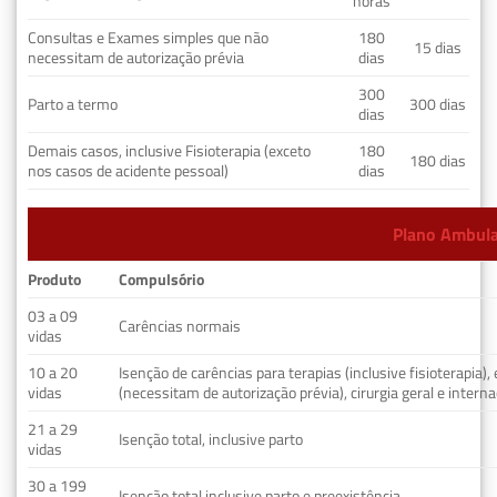
horas
Consultas e Exames simples que não
180
15 dias
necessitam de autorização prévia
dias
300
Parto a termo
300 dias
dias
Demais casos, inclusive Fisioterapia (exceto
180
180 dias
nos casos de acidente pessoal)
dias
Plano Ambulat
Produto
Compulsório
03 a 09
Carências normais
vidas
10 a 20
Isenção de carências para terapias (inclusive fisioterapia)
vidas
(necessitam de autorização prévia), cirurgia geral e interna
21 a 29
Isenção total, inclusive parto
vidas
30 a 199
Isenção total inclusive parto e preexistência