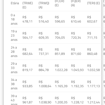
(FCER)
(FQER)
(
Etária
(TRWE)
(TRWQ)
(TERI) (E)
(E)
(A)
(
(E)
(A)
0 a
R$
R$
R$
R$
R$
18
478,11
516,40
596,65
610,46
602,67
anos
19 a
R$
R$
R$
R$
R$
23
564,17
609,35
704,05
720,34
711,15
anos
24 a
R$
R$
R$
R$
R$
28
682,64
737,31
851,89
871,60
860,48
anos
29 a
R$
R$
R$
R$
R$
33
819,17
884,78
1.022,28
1.045,93
1.032,58
1
anos
34 a
R$
R$
R$
R$
R$
38
933,85
1.008,64
1.165,39
1.192,35
1.177,13
1
anos
39 a
R$
R$
R$
R$
R$
43
961,87
1.038,90
1.200,35
1.228,12
1.212,44
1
anos