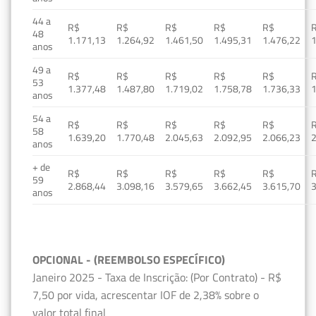
44 a
R$
R$
R$
R$
R$
48
1.171,13
1.264,92
1.461,50
1.495,31
1.476,22
1
anos
49 a
R$
R$
R$
R$
R$
53
1.377,48
1.487,80
1.719,02
1.758,78
1.736,33
1
anos
54 a
R$
R$
R$
R$
R$
58
1.639,20
1.770,48
2.045,63
2.092,95
2.066,23
2
anos
+ de
R$
R$
R$
R$
R$
59
2.868,44
3.098,16
3.579,65
3.662,45
3.615,70
3
anos
OPCIONAL - (REEMBOLSO ESPECÍFICO)
Janeiro 2025 - Taxa de Inscrição: (Por Contrato) - R$
7,50 por vida, acrescentar IOF de 2,38% sobre o
valor total final