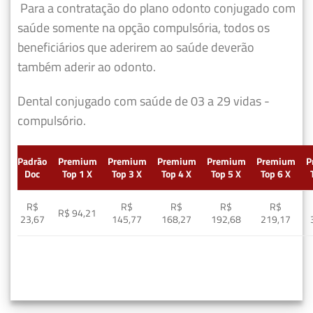
Para a contratação do plano odonto conjugado com
saúde somente na opção compulsória, todos os
beneficiários que aderirem ao saúde deverão
também aderir ao odonto.
Dental conjugado com saúde de 03 a 29 vidas -
compulsório.
Padrão
Premium
Premium
Premium
Premium
Premium
P
Doc
Top 1 X
Top 3 X
Top 4 X
Top 5 X
Top 6 X
R$
R$
R$
R$
R$
R$ 94,21
23,67
145,77
168,27
192,68
219,17