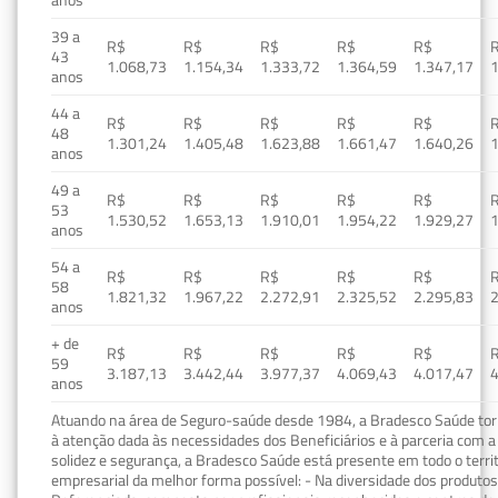
39 a
R$
R$
R$
R$
R$
43
1.068,73
1.154,34
1.333,72
1.364,59
1.347,17
1
anos
44 a
R$
R$
R$
R$
R$
48
1.301,24
1.405,48
1.623,88
1.661,47
1.640,26
1
anos
49 a
R$
R$
R$
R$
R$
53
1.530,52
1.653,13
1.910,01
1.954,22
1.929,27
1
anos
54 a
R$
R$
R$
R$
R$
58
1.821,32
1.967,22
2.272,91
2.325,52
2.295,83
2
anos
+ de
R$
R$
R$
R$
R$
59
3.187,13
3.442,44
3.977,37
4.069,43
4.017,47
4
anos
Atuando na área de Seguro-saúde desde 1984, a Bradesco Saúde torn
à atenção dada às necessidades dos Beneficiários e à parceria com a 
solidez e segurança, a Bradesco Saúde está presente em todo o terri
empresarial da melhor forma possível: - Na diversidade dos produto