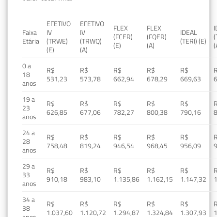
EFETIVO
EFETIVO
FLEX
FLEX
Faixa
IV
IV
IDEAL
(FCER)
(FQER)
(
Etária
(TRWE)
(TRWQ)
(TERI) (E)
(E)
(A)
(
(E)
(A)
0 a
R$
R$
R$
R$
R$
18
531,23
573,78
662,94
678,29
669,63
anos
19 a
R$
R$
R$
R$
R$
23
626,85
677,06
782,27
800,38
790,16
anos
24 a
R$
R$
R$
R$
R$
28
758,48
819,24
946,54
968,45
956,09
anos
29 a
R$
R$
R$
R$
R$
33
910,18
983,10
1.135,86
1.162,15
1.147,32
1
anos
34 a
R$
R$
R$
R$
R$
38
1.037,60
1.120,72
1.294,87
1.324,84
1.307,93
1
anos