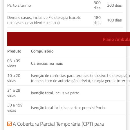
300
Parto a termo
300 dias
dias
Demais casos, inclusive Fisioterapia (exceto
180
180 dias
nos casos de acidente pessoal)
dias
Plano Ambulat
Produto
Compulsório
03 a 09
Carências normais
vidas
10 a 20
Isenção de carências para terapias (inclusive fisioterapia)
vidas
(necessitam de autorização prévia), cirurgia geral e interna
21 a 29
Isenção total, inclusive parto
vidas
30 a 199
Isenção total inclusive parto e preexistência
vidas
A Cobertura Parcial Temporária (CPT) para