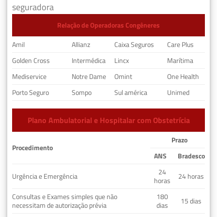
seguradora
Relação de Operadoras Congêneres
Amil
Allianz
Caixa Seguros
Care Plus
Golden Cross
Intermédica
Lincx
Marítima
Mediservice
Notre Dame
Omint
One Health
Porto Seguro
Sompo
Sul américa
Unimed
Plano Ambulatorial e Hospitalar com Obstetrícia
Prazo
Procedimento
ANS
Bradesco
24
Urgência e Emergência
24 horas
horas
Consultas e Exames simples que não
180
15 dias
necessitam de autorização prévia
dias