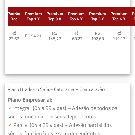
Padrão
Premium
Premium
Premium
Premium
Premium
P
Doc
Top 1 X
Top 3 X
Top 4 X
Top 5 X
Top 6 X
R$
R$
R$
R$
R$
R$ 94,21
23,67
145,77
168,27
192,68
219,17
Plano Bradesco Saúde Caturama – Contratação
Plano Empresarial:
Integral (04 a 99 vidas) – Adesão de todos os
sócios funcionário e seus dependentes.
Parcial (04 a 29 vidas) – Adesão parcial dos
sócios, funcionários e seus dependentes.