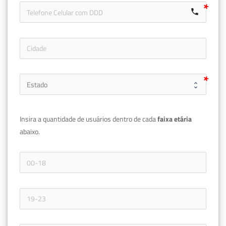
call
Insira a quantidade de usuários dentro de cada 
faixa etária 
abaixo.