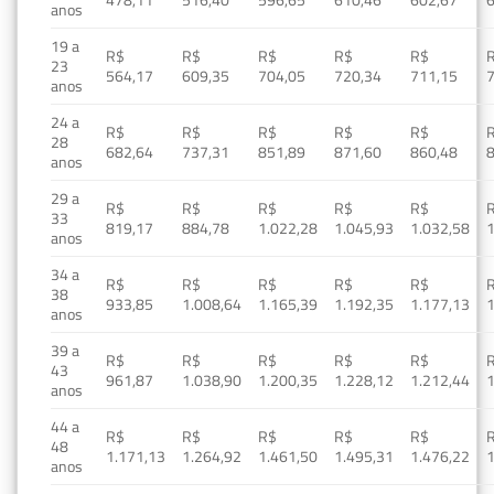
478,11
516,40
596,65
610,46
602,67
anos
19 a
R$
R$
R$
R$
R$
23
564,17
609,35
704,05
720,34
711,15
anos
24 a
R$
R$
R$
R$
R$
28
682,64
737,31
851,89
871,60
860,48
anos
29 a
R$
R$
R$
R$
R$
33
819,17
884,78
1.022,28
1.045,93
1.032,58
1
anos
34 a
R$
R$
R$
R$
R$
38
933,85
1.008,64
1.165,39
1.192,35
1.177,13
1
anos
39 a
R$
R$
R$
R$
R$
43
961,87
1.038,90
1.200,35
1.228,12
1.212,44
1
anos
44 a
R$
R$
R$
R$
R$
48
1.171,13
1.264,92
1.461,50
1.495,31
1.476,22
1
anos