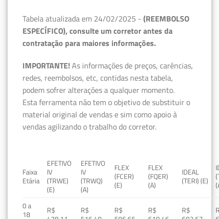
Tabela atualizada em 24/02/2025 -
(REEMBOLSO
ESPECÍFICO), consulte um corretor antes da
contratação para maiores informações.
IMPORTANTE!
As informações de preços, carências,
redes, reembolsos, etc, contidas nesta tabela,
podem sofrer alterações a qualquer momento.
Esta ferramenta não tem o objetivo de substituir o
material original de vendas e sim como apoio à
vendas agilizando o trabalho do corretor.
EFETIVO
EFETIVO
FLEX
FLEX
Faixa
IV
IV
IDEAL
(FCER)
(FQER)
(
Etária
(TRWE)
(TRWQ)
(TERI) (E)
(E)
(A)
(
(E)
(A)
0 a
R$
R$
R$
R$
R$
18