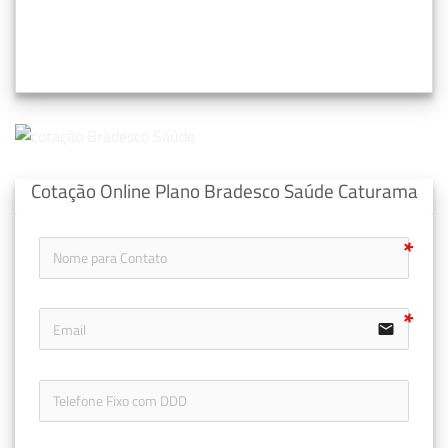
Cotação Online Plano Bradesco Saúde Caturama
email
icon-ph