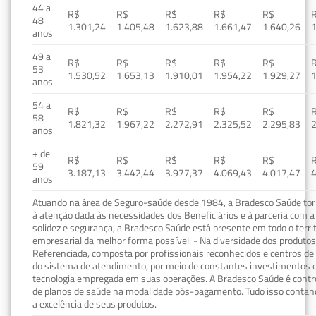
44 a
R$
R$
R$
R$
R$
48
1.301,24
1.405,48
1.623,88
1.661,47
1.640,26
1
anos
49 a
R$
R$
R$
R$
R$
53
1.530,52
1.653,13
1.910,01
1.954,22
1.929,27
1
anos
54 a
R$
R$
R$
R$
R$
58
1.821,32
1.967,22
2.272,91
2.325,52
2.295,83
2
anos
+ de
R$
R$
R$
R$
R$
59
3.187,13
3.442,44
3.977,37
4.069,43
4.017,47
4
anos
Atuando na área de Seguro-saúde desde 1984, a Bradesco Saúde torn
à atenção dada às necessidades dos Beneficiários e à parceria com a 
solidez e segurança, a Bradesco Saúde está presente em todo o terri
empresarial da melhor forma possível: - Na diversidade dos produto
Referenciada, composta por profissionais reconhecidos e centros de
do sistema de atendimento, por meio de constantes investimentos e
tecnologia empregada em suas operações. A Bradesco Saúde é contro
de planos de saúde na modalidade pós-pagamento. Tudo isso contand
a excelência de seus produtos.