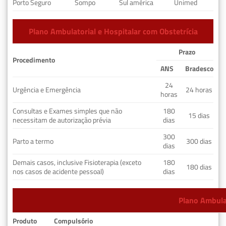
Porto Seguro
Sompo
Sul américa
Unimed
Plano Ambulatorial e Hospitalar com Obstetrícia
Prazo
Procedimento
ANS
Bradesco
24
Urgência e Emergência
24 horas
horas
Consultas e Exames simples que não
180
15 dias
necessitam de autorização prévia
dias
300
Parto a termo
300 dias
dias
Demais casos, inclusive Fisioterapia (exceto
180
180 dias
nos casos de acidente pessoal)
dias
Plano Ambulat
Produto
Compulsório