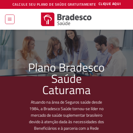
Skip
CLIQUE AQUI
CALCULE SEU PLANO DE SAÚDE GRATUITAMENTE
to
content
Plano Bradesco
Saúde
Caturama
Atuando na área de Seguros saúde desde
1984, a Bradesco Saúde tornou-se líder no
mercado de saúde suplementar brasileiro
devido à atenção dada às necessidades dos
Beneficiários e à parceria com a Rede