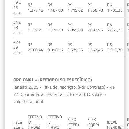
49 a
R$
R$
R$
R$
R$
53
1.377,48
1.487,80
1.719,02
1.758,78
1.736,33
1
anos
54 a
R$
R$
R$
R$
R$
58
1.639,20
1.770,48
2.045,63
2.092,95
2.066,23
2
anos
+ de
R$
R$
R$
R$
R$
59
2.868,44
3.098,16
3.579,65
3.662,45
3.615,70
3
anos
OPCIONAL - (REEMBOLSO ESPECÍFICO)
Janeiro 2025 - Taxa de Inscrição: (Por Contrato) - R$
7,50 por vida, acrescentar IOF de 2,38% sobre o
valor total final
EFETIVO
EFETIVO
FLEX
FLEX
Faixa
IV
IV
IDEAL
(FCER)
(FQER)
(
Etária
(TRWE)
(TRWQ)
(TERI) (E)