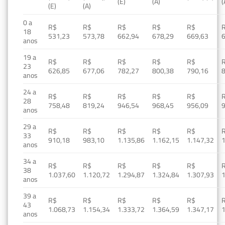
(E)
(A)
(
(E)
(A)
0 a
R$
R$
R$
R$
R$
18
531,23
573,78
662,94
678,29
669,63
anos
19 a
R$
R$
R$
R$
R$
23
626,85
677,06
782,27
800,38
790,16
anos
24 a
R$
R$
R$
R$
R$
28
758,48
819,24
946,54
968,45
956,09
anos
29 a
R$
R$
R$
R$
R$
33
910,18
983,10
1.135,86
1.162,15
1.147,32
1
anos
34 a
R$
R$
R$
R$
R$
38
1.037,60
1.120,72
1.294,87
1.324,84
1.307,93
1
anos
39 a
R$
R$
R$
R$
R$
43
1.068,73
1.154,34
1.333,72
1.364,59
1.347,17
1
anos