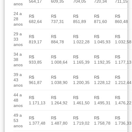
564,17
609,35
704,05
720,34
711,15
anos
24 a
R$
R$
R$
R$
R$
28
682,64
737,31
851,89
871,60
860,48
anos
29 a
R$
R$
R$
R$
R$
33
819,17
884,78
1.022,28
1.045,93
1.032,58
anos
34 a
R$
R$
R$
R$
R$
38
933,85
1.008,64
1.165,39
1.192,35
1.177,13
anos
39 a
R$
R$
R$
R$
R$
43
961,87
1.038,90
1.200,35
1.228,12
1.212,44
anos
44 a
R$
R$
R$
R$
R$
48
1.171,13
1.264,92
1.461,50
1.495,31
1.476,22
anos
49 a
R$
R$
R$
R$
R$
53
1.377,48
1.487,80
1.719,02
1.758,78
1.736,33
anos