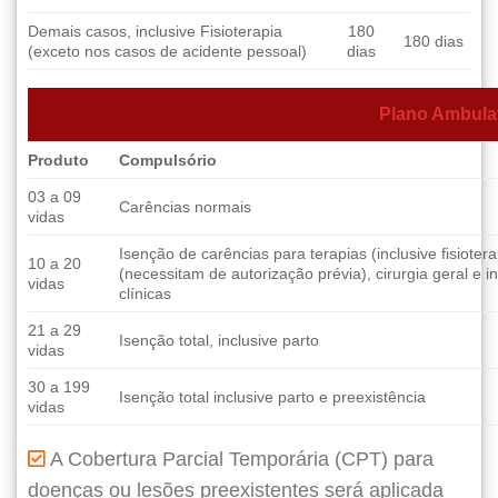
Demais casos, inclusive Fisioterapia
180
180 dias
(exceto nos casos de acidente pessoal)
dias
Plano Ambulat
Produto
Compulsório
03 a 09
Carências normais
vidas
Isenção de carências para terapias (inclusive fisioter
10 a 20
(necessitam de autorização prévia), cirurgia geral e 
vidas
clínicas
21 a 29
Isenção total, inclusive parto
vidas
30 a 199
Isenção total inclusive parto e preexistência
vidas
A Cobertura Parcial Temporária (CPT) para
doenças ou lesões preexistentes será aplicada