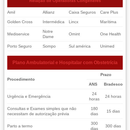
Relação de Operadoras Congêneres
Amil
Allianz
Caixa Seguros
Care Plus
Golden Cross
Intermédica
Lincx
Marítima
Notre
Mediservice
Omint
One Health
Dame
Porto Seguro
Sompo
Sul américa
Unimed
Plano Ambulatorial e Hospitalar com Obstetrícia
Prazo
Procedimento
ANS
Bradesco
24
Urgência e Emergência
24 horas
horas
Consultas e Exames simples que não
180
15 dias
necessitam de autorização prévia
dias
300
Parto a termo
300 dias
dias