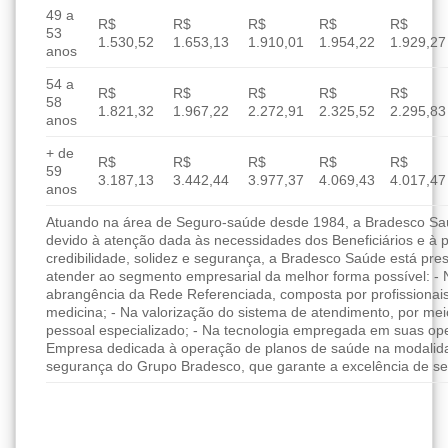
49 a
R$
R$
R$
R$
R$
53
1.530,52
1.653,13
1.910,01
1.954,22
1.929,27
anos
54 a
R$
R$
R$
R$
R$
58
1.821,32
1.967,22
2.272,91
2.325,52
2.295,83
anos
+ de
R$
R$
R$
R$
R$
59
3.187,13
3.442,44
3.977,37
4.069,43
4.017,47
anos
Atuando na área de Seguro-saúde desde 1984, a Bradesco Saúd
devido à atenção dada às necessidades dos Beneficiários e à 
credibilidade, solidez e segurança, a Bradesco Saúde está pres
atender ao segmento empresarial da melhor forma possível: - 
abrangência da Rede Referenciada, composta por profissionai
medicina; - Na valorização do sistema de atendimento, por me
pessoal especializado; - Na tecnologia empregada em suas ope
Empresa dedicada à operação de planos de saúde na modalida
segurança do Grupo Bradesco, que garante a excelência de se