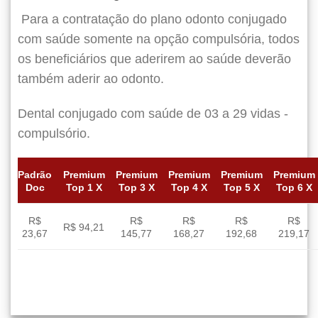
Para a contratação do plano odonto conjugado
com saúde somente na opção compulsória, todos
os beneficiários que aderirem ao saúde deverão
também aderir ao odonto.
Dental conjugado com saúde de 03 a 29 vidas -
compulsório.
Padrão
Premium
Premium
Premium
Premium
Premium
Doc
Top 1 X
Top 3 X
Top 4 X
Top 5 X
Top 6 X
R$
R$
R$
R$
R$
R$ 94,21
23,67
145,77
168,27
192,68
219,17