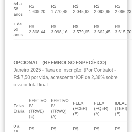
54 a
R$
R$
R$
R$
R$
58
1.639,20
1.770,48
2.045,63
2.092,95
2.066,23
anos
+ de
R$
R$
R$
R$
R$
59
2.868,44
3.098,16
3.579,65
3.662,45
3.615,70
anos
OPCIONAL - (REEMBOLSO ESPECÍFICO)
Janeiro 2025 - Taxa de Inscrição: (Por Contrato) -
R$ 7,50 por vida, acrescentar IOF de 2,38% sobre
o valor total final
EFETIVO
EFETIVO
FLEX
FLEX
IDEAL
Faixa
IV
IV
(FCER)
(FQER)
(TERI)
Etária
(TRWE)
(TRWQ)
(E)
(A)
(E)
(E)
(A)
0 a
R$
R$
R$
R$
R$
18