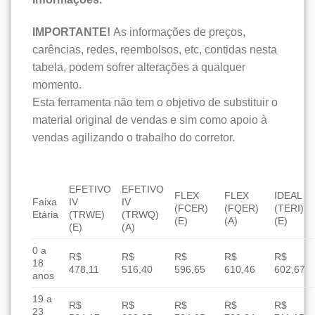
IMPORTANTE!
As informações de preços,
carências, redes, reembolsos, etc, contidas nesta
tabela, podem sofrer alterações a qualquer
momento.
Esta ferramenta não tem o objetivo de substituir o
material original de vendas e sim como apoio à
vendas agilizando o trabalho do corretor.
EFETIVO
EFETIVO
FLEX
FLEX
IDEAL
Faixa
IV
IV
(FCER)
(FQER)
(TERI)
Etária
(TRWE)
(TRWQ)
(E)
(A)
(E)
(E)
(A)
0 a
R$
R$
R$
R$
R$
18
478,11
516,40
596,65
610,46
602,67
anos
19 a
R$
R$
R$
R$
R$
23