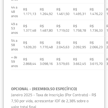
44 a
R$
R$
R$
R$
R$
48
1.171,13
1.264,92
1.461,50
1.495,31
1.476,22
1
anos
49 a
R$
R$
R$
R$
R$
53
1.377,48
1.487,80
1.719,02
1.758,78
1.736,33
1
anos
54 a
R$
R$
R$
R$
R$
58
1.639,20
1.770,48
2.045,63
2.092,95
2.066,23
2
anos
+ de
R$
R$
R$
R$
R$
59
2.868,44
3.098,16
3.579,65
3.662,45
3.615,70
3
anos
OPCIONAL - (REEMBOLSO ESPECÍFICO)
Janeiro 2025 - Taxa de Inscrição: (Por Contrato) - R$
7,50 por vida, acrescentar IOF de 2,38% sobre o
valor total final