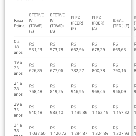
EFETIVO
EFETIVO
FLEX
FLEX
Faixa
IV
IV
IDEAL
(FCER)
(FQER)
(
Etária
(TRWE)
(TRWQ)
(TERI) (E)
(E)
(A)
(
(E)
(A)
0 a
R$
R$
R$
R$
R$
18
531,23
573,78
662,94
678,29
669,63
anos
19 a
R$
R$
R$
R$
R$
23
626,85
677,06
782,27
800,38
790,16
anos
24 a
R$
R$
R$
R$
R$
28
758,48
819,24
946,54
968,45
956,09
anos
29 a
R$
R$
R$
R$
R$
33
910,18
983,10
1.135,86
1.162,15
1.147,32
1
anos
34 a
R$
R$
R$
R$
R$
38
1.037,60
1.120,72
1.294,87
1.324,84
1.307,93
1
anos