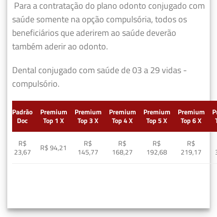
Para a contratação do plano odonto conjugado com
saúde somente na opção compulsória, todos os
beneficiários que aderirem ao saúde deverão
também aderir ao odonto.
Dental conjugado com saúde de 03 a 29 vidas -
compulsório.
Padrão
Premium
Premium
Premium
Premium
Premium
P
Doc
Top 1 X
Top 3 X
Top 4 X
Top 5 X
Top 6 X
R$
R$
R$
R$
R$
R$ 94,21
23,67
145,77
168,27
192,68
219,17