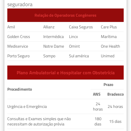
seguradora
Relação de Operadoras Congêneres
Amil
Allianz
Caixa Seguros
Care Plus
Golden Cross
Intermédica
Lincx
Marítima
Mediservice
Notre Dame
Omint
One Health
Porto Seguro
Sompo
Sul américa
Unimed
Plano Ambulatorial e Hospitalar com Obstetrícia
Prazo
Procedimento
ANS
Bradesco
24
Urgência e Emergência
24 horas
horas
Consultas e Exames simples que não
180
15 dias
necessitam de autorização prévia
dias