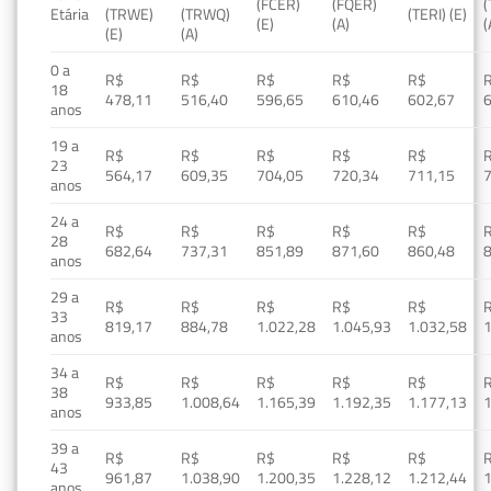
(FCER)
(FQER)
(
Etária
(TRWE)
(TRWQ)
(TERI) (E)
(E)
(A)
(
(E)
(A)
0 a
R$
R$
R$
R$
R$
18
478,11
516,40
596,65
610,46
602,67
anos
19 a
R$
R$
R$
R$
R$
23
564,17
609,35
704,05
720,34
711,15
anos
24 a
R$
R$
R$
R$
R$
28
682,64
737,31
851,89
871,60
860,48
anos
29 a
R$
R$
R$
R$
R$
33
819,17
884,78
1.022,28
1.045,93
1.032,58
1
anos
34 a
R$
R$
R$
R$
R$
38
933,85
1.008,64
1.165,39
1.192,35
1.177,13
1
anos
39 a
R$
R$
R$
R$
R$
43
961,87
1.038,90
1.200,35
1.228,12
1.212,44
1
anos