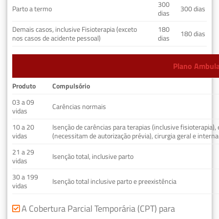
300
Parto a termo
300 dias
dias
Demais casos, inclusive Fisioterapia (exceto
180
180 dias
nos casos de acidente pessoal)
dias
Plano Ambulat
Produto
Compulsório
03 a 09
Carências normais
vidas
10 a 20
Isenção de carências para terapias (inclusive fisioterapia)
vidas
(necessitam de autorização prévia), cirurgia geral e interna
21 a 29
Isenção total, inclusive parto
vidas
30 a 199
Isenção total inclusive parto e preexistência
vidas
A Cobertura Parcial Temporária (CPT) para