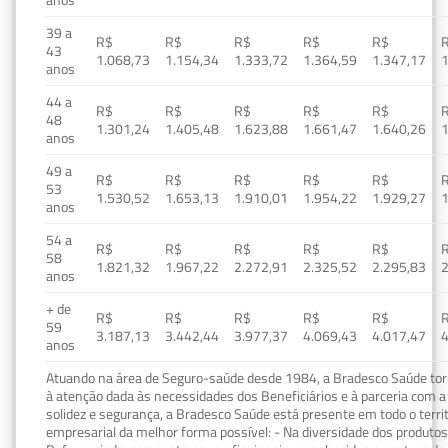
39 a
R$
R$
R$
R$
R$
43
1.068,73
1.154,34
1.333,72
1.364,59
1.347,17
1
anos
44 a
R$
R$
R$
R$
R$
48
1.301,24
1.405,48
1.623,88
1.661,47
1.640,26
1
anos
49 a
R$
R$
R$
R$
R$
53
1.530,52
1.653,13
1.910,01
1.954,22
1.929,27
1
anos
54 a
R$
R$
R$
R$
R$
58
1.821,32
1.967,22
2.272,91
2.325,52
2.295,83
2
anos
+ de
R$
R$
R$
R$
R$
59
3.187,13
3.442,44
3.977,37
4.069,43
4.017,47
4
anos
Atuando na área de Seguro-saúde desde 1984, a Bradesco Saúde torn
à atenção dada às necessidades dos Beneficiários e à parceria com a 
solidez e segurança, a Bradesco Saúde está presente em todo o terri
empresarial da melhor forma possível: - Na diversidade dos produto