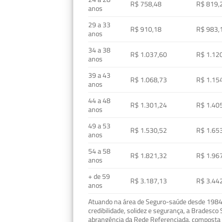
R$ 758,48
R$ 819,
anos
29 a 33
R$ 910,18
R$ 983,
anos
34 a 38
R$ 1.037,60
R$ 1.12
anos
39 a 43
R$ 1.068,73
R$ 1.15
anos
44 a 48
R$ 1.301,24
R$ 1.40
anos
49 a 53
R$ 1.530,52
R$ 1.65
anos
54 a 58
R$ 1.821,32
R$ 1.96
anos
+ de 59
R$ 3.187,13
R$ 3.44
anos
Atuando na área de Seguro-saúde desde 1984, 
credibilidade, solidez e segurança, a Bradesc
abrangência da Rede Referenciada, composta p