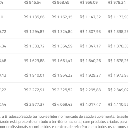
24
R$ 946,54
R$ 968,45
R$ 956,09
R$ 978,24
10
R$ 1.135,86
R$ 1.162,15
R$ 1.147,32
R$ 1.173,9
0,72
R$ 1.294,87
R$ 1.324,84
R$ 1.307,93
R$ 1.338,2
4,34
R$ 1.333,72
R$ 1.364,59
R$ 1.347,17
R$ 1.378,3
5,48
R$ 1.623,88
R$ 1.661,47
R$ 1.640,26
R$ 1.678,2
3,13
R$ 1.910,01
R$ 1.954,22
R$ 1.929,27
R$ 1.973,9
7,22
R$ 2.272,91
R$ 2.325,52
R$ 2.295,83
R$ 2.349,0
2,44
R$ 3.977,37
R$ 4.069,43
R$ 4.017,47
R$ 4.110,5
a Bradesco Saúde tornou-se líder no mercado de saúde suplementar brasileir
o Saúde está presente em todo o território nacional, com produtos criados pa
or profissionais reconhecidos e centros de referência em todos os campos 