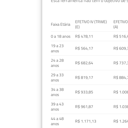
Esta ferramenta não tem o objetivo de s
EFETIVO IV (TRWE)
EFETIVO
Faixa Etária
(E)
(A)
0 a 18 anos
R$ 478,11
R$ 516,
19 a 23
R$ 564,17
R$ 609,
anos
24 a 28
R$ 682,64
R$ 737,
anos
29 a 33
R$ 819,17
R$ 884,
anos
34 a 38
R$ 933,85
R$ 1.00
anos
39 a 43
R$ 961,87
R$ 1.03
anos
44 a 48
R$ 1.171,13
R$ 1.26
anos