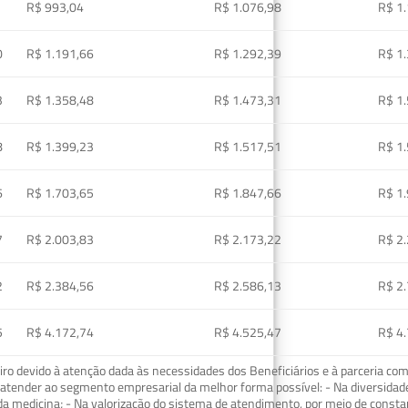
R$ 993,04
R$ 1.076,98
R$ 1
0
R$ 1.191,66
R$ 1.292,39
R$ 1
3
R$ 1.358,48
R$ 1.473,31
R$ 1
8
R$ 1.399,23
R$ 1.517,51
R$ 1
6
R$ 1.703,65
R$ 1.847,66
R$ 1
7
R$ 2.003,83
R$ 2.173,22
R$ 2
2
R$ 2.384,56
R$ 2.586,13
R$ 2
5
R$ 4.172,74
R$ 4.525,47
R$ 4
o devido à atenção dada às necessidades dos Beneficiários e à parceria com
ra atender ao segmento empresarial da melhor forma possível: - Na diversidad
da medicina; - Na valorização do sistema de atendimento, por meio de const