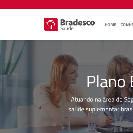
Skip
to
content
HOME
CONHE
Plano 
Atuando na área de Se
saúde suplementar brasi