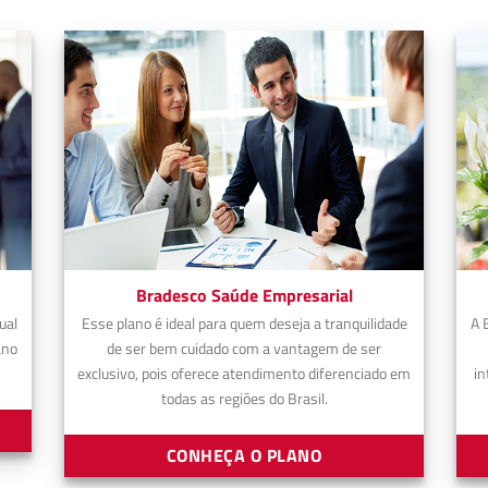
Bradesco Saúde Empresarial
ual
Esse plano é ideal para quem deseja a tranquilidade
A 
ano
de ser bem cuidado com a vantagem de ser
exclusivo, pois oferece atendimento diferenciado em
in
todas as regiões do Brasil.
CONHEÇA O PLANO