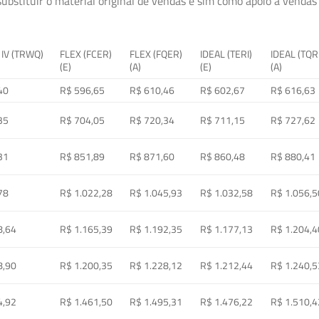
ubstituir o material original de vendas e sim como apoio à vendas a
 IV (TRWQ)
FLEX (FCER)
FLEX (FQER)
IDEAL (TERI)
IDEAL (TQR
(E)
(A)
(E)
(A)
40
R$ 596,65
R$ 610,46
R$ 602,67
R$ 616,63
35
R$ 704,05
R$ 720,34
R$ 711,15
R$ 727,62
31
R$ 851,89
R$ 871,60
R$ 860,48
R$ 880,41
78
R$ 1.022,28
R$ 1.045,93
R$ 1.032,58
R$ 1.056,5
8,64
R$ 1.165,39
R$ 1.192,35
R$ 1.177,13
R$ 1.204,4
8,90
R$ 1.200,35
R$ 1.228,12
R$ 1.212,44
R$ 1.240,5
4,92
R$ 1.461,50
R$ 1.495,31
R$ 1.476,22
R$ 1.510,4