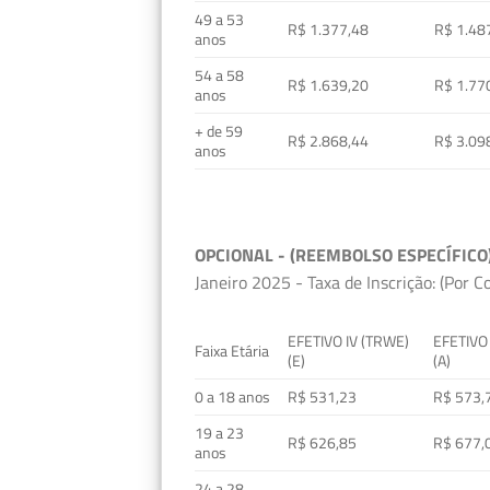
49 a 53
R$ 1.377,48
R$ 1.48
anos
54 a 58
R$ 1.639,20
R$ 1.77
anos
+ de 59
R$ 2.868,44
R$ 3.09
anos
OPCIONAL - (REEMBOLSO ESPECÍFICO
Janeiro 2025 - Taxa de Inscrição: (Por C
EFETIVO IV (TRWE)
EFETIVO
Faixa Etária
(E)
(A)
0 a 18 anos
R$ 531,23
R$ 573,
19 a 23
R$ 626,85
R$ 677,
anos
24 a 28