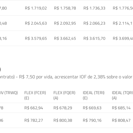
7,80
R$ 1.719,02
R$ 1.758,78
R$ 1.736,33
R$ 1.776,5
0,48
R$ 2.045,63
R$ 2.092,95
R$ 2.066,23
R$ 2.114,1
8,16
R$ 3.579,65
R$ 3.662,45
R$ 3.615,70
R$ 3.699,4
)
ontrato) - R$ 7,50 por vida, acrescentar IOF de 2,38% sobre o valor 
 IV (TRWQ)
FLEX (FCER)
FLEX (FQER)
IDEAL (TERI)
IDEAL (TQRI
(E)
(A)
(E)
(A)
78
R$ 662,94
R$ 678,29
R$ 669,63
R$ 685,14
06
R$ 782,27
R$ 800,38
R$ 790,16
R$ 808,47