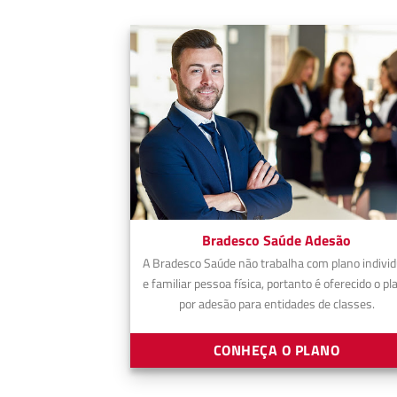
Bradesco Saúde Adesão
A Bradesco Saúde não trabalha com plano individ
e familiar pessoa física, portanto é oferecido o pl
por adesão para entidades de classes.
CONHEÇA O PLANO