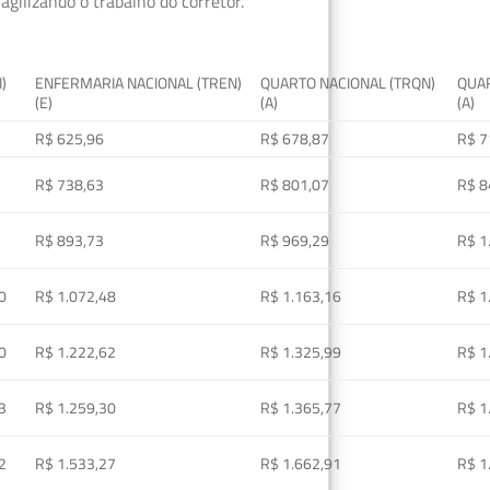
gilizando o trabalho do corretor.
I)
ENFERMARIA NACIONAL (TREN)
QUARTO NACIONAL (TRQN)
QUAR
(E)
(A)
(A)
R$ 625,96
R$ 678,87
R$ 7
R$ 738,63
R$ 801,07
R$ 8
R$ 893,73
R$ 969,29
R$ 1
0
R$ 1.072,48
R$ 1.163,16
R$ 1
0
R$ 1.222,62
R$ 1.325,99
R$ 1
3
R$ 1.259,30
R$ 1.365,77
R$ 1
2
R$ 1.533,27
R$ 1.662,91
R$ 1