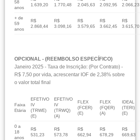
58
1.639,20
1.770,48
2.045,63
2.092,95
2.066,23
anos
+ de
R$
R$
R$
R$
R$
59
2.868,44
3.098,16
3.579,65
3.662,45
3.615,70
anos
OPCIONAL - (REEMBOLSO ESPECÍFICO)
Janeiro 2025 - Taxa de Inscrição: (Por Contrato) -
R$ 7,50 por vida, acrescentar IOF de 2,38% sobre
o valor total final
EFETIVO
EFETIVO
FLEX
FLEX
IDEAL
Faixa
IV
IV
(FCER)
(FQER)
(TERI)
Etária
(TRWE)
(TRWQ)
(E)
(A)
(E)
(E)
(A)
0 a
R$
R$
R$
R$
R$
18
531,23
573,78
662,94
678,29
669,63
anos