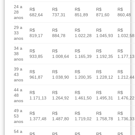
24 a
R$
R$
R$
R$
R$
28
682,64
737,31
851,89
871,60
860,48
anos
29 a
R$
R$
R$
R$
R$
33
819,17
884,78
1.022,28
1.045,93
1.032,58
anos
34 a
R$
R$
R$
R$
R$
38
933,85
1.008,64
1.165,39
1.192,35
1.177,13
anos
39 a
R$
R$
R$
R$
R$
43
961,87
1.038,90
1.200,35
1.228,12
1.212,44
anos
44 a
R$
R$
R$
R$
R$
48
1.171,13
1.264,92
1.461,50
1.495,31
1.476,22
anos
49 a
R$
R$
R$
R$
R$
53
1.377,48
1.487,80
1.719,02
1.758,78
1.736,33
anos
54 a
R$
R$
R$
R$
R$