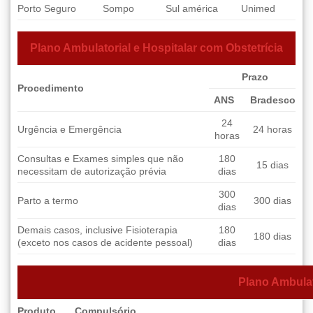
Porto Seguro
Sompo
Sul américa
Unimed
Plano Ambulatorial e Hospitalar com Obstetrícia
Prazo
Procedimento
ANS
Bradesco
24
Urgência e Emergência
24 horas
horas
Consultas e Exames simples que não
180
15 dias
necessitam de autorização prévia
dias
300
Parto a termo
300 dias
dias
Demais casos, inclusive Fisioterapia
180
180 dias
(exceto nos casos de acidente pessoal)
dias
Plano Ambulat
Produto
Compulsório