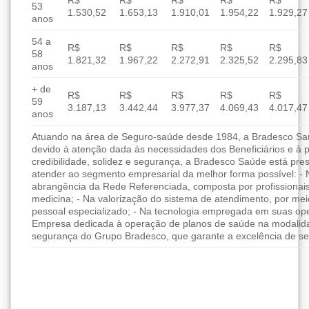
R$
R$
R$
R$
R$
53
1.530,52
1.653,13
1.910,01
1.954,22
1.929,27
anos
54 a
R$
R$
R$
R$
R$
58
1.821,32
1.967,22
2.272,91
2.325,52
2.295,83
anos
+ de
R$
R$
R$
R$
R$
59
3.187,13
3.442,44
3.977,37
4.069,43
4.017,47
anos
Atuando na área de Seguro-saúde desde 1984, a Bradesco Saúd
devido à atenção dada às necessidades dos Beneficiários e à 
credibilidade, solidez e segurança, a Bradesco Saúde está pres
atender ao segmento empresarial da melhor forma possível: - 
abrangência da Rede Referenciada, composta por profissionai
medicina; - Na valorização do sistema de atendimento, por me
pessoal especializado; - Na tecnologia empregada em suas ope
Empresa dedicada à operação de planos de saúde na modalida
segurança do Grupo Bradesco, que garante a excelência de se