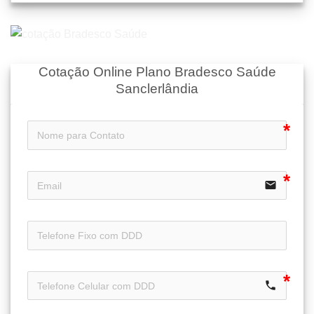
Cotação Online Plano Bradesco Saúde
Sanclerlândia
email
icon-ph
call