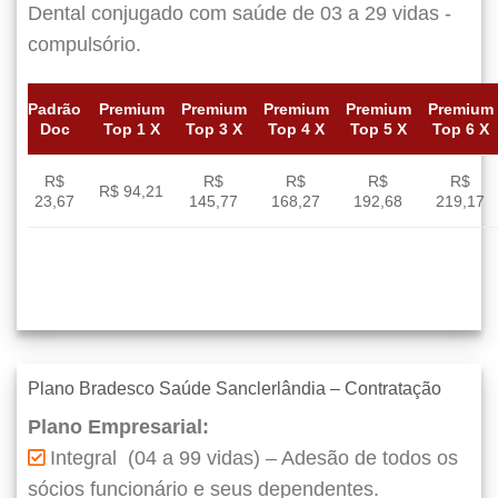
Dental conjugado com saúde de 03 a 29 vidas -
compulsório.
Padrão
Premium
Premium
Premium
Premium
Premium
Doc
Top 1 X
Top 3 X
Top 4 X
Top 5 X
Top 6 X
R$
R$
R$
R$
R$
R$ 94,21
23,67
145,77
168,27
192,68
219,17
Plano Bradesco Saúde Sanclerlândia – Contratação
Plano Empresarial:
Integral (04 a 99 vidas) – Adesão de todos os
sócios funcionário e seus dependentes.