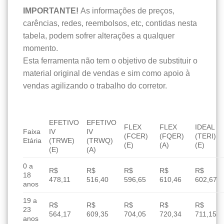
IMPORTANTE!
As informações de preços,
carências, redes, reembolsos, etc, contidas nesta
tabela, podem sofrer alterações a qualquer
momento.
Esta ferramenta não tem o objetivo de substituir o
material original de vendas e sim como apoio à
vendas agilizando o trabalho do corretor.
EFETIVO
EFETIVO
FLEX
FLEX
IDEAL
Faixa
IV
IV
(FCER)
(FQER)
(TERI)
Etária
(TRWE)
(TRWQ)
(E)
(A)
(E)
(E)
(A)
0 a
R$
R$
R$
R$
R$
18
478,11
516,40
596,65
610,46
602,67
anos
19 a
R$
R$
R$
R$
R$
23
564,17
609,35
704,05
720,34
711,15
anos