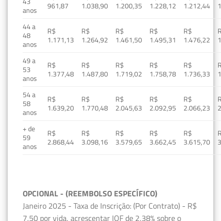
43
961,87
1.038,90
1.200,35
1.228,12
1.212,44
1
anos
44 a
R$
R$
R$
R$
R$
48
1.171,13
1.264,92
1.461,50
1.495,31
1.476,22
1
anos
49 a
R$
R$
R$
R$
R$
53
1.377,48
1.487,80
1.719,02
1.758,78
1.736,33
1
anos
54 a
R$
R$
R$
R$
R$
58
1.639,20
1.770,48
2.045,63
2.092,95
2.066,23
2
anos
+ de
R$
R$
R$
R$
R$
59
2.868,44
3.098,16
3.579,65
3.662,45
3.615,70
3
anos
OPCIONAL - (REEMBOLSO ESPECÍFICO)
Janeiro 2025 - Taxa de Inscrição: (Por Contrato) - R$
7,50 por vida, acrescentar IOF de 2,38% sobre o