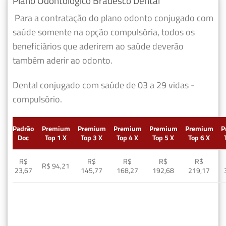
Plano Odontológico Bradesco Dental
Para a contratação do plano odonto conjugado com
saúde somente na opção compulsória, todos os
beneficiários que aderirem ao saúde deverão
também aderir ao odonto.
Dental conjugado com saúde de 03 a 29 vidas -
compulsório.
Padrão
Premium
Premium
Premium
Premium
Premium
P
Doc
Top 1 X
Top 3 X
Top 4 X
Top 5 X
Top 6 X
R$
R$
R$
R$
R$
R$ 94,21
23,67
145,77
168,27
192,68
219,17