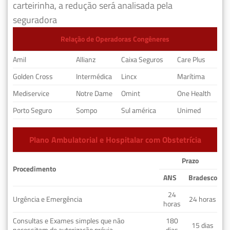
carteirinha, a redução será analisada pela
seguradora
Relação de Operadoras Congêneres
Amil
Allianz
Caixa Seguros
Care Plus
Golden Cross
Intermédica
Lincx
Marítima
Mediservice
Notre Dame
Omint
One Health
Porto Seguro
Sompo
Sul américa
Unimed
Plano Ambulatorial e Hospitalar com Obstetrícia
Prazo
Procedimento
ANS
Bradesco
24
Urgência e Emergência
24 horas
horas
Consultas e Exames simples que não
180
15 dias
necessitam de autorização prévia
dias