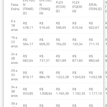
EFETIVO
EFETIVO
FLEX
FLEX
Faixa
IV
IV
IDEAL
(FCER)
(FQER)
(
Etária
(TRWE)
(TRWQ)
(TERI) (E)
(E)
(A)
(
(E)
(A)
0 a
R$
R$
R$
R$
R$
18
478,11
516,40
596,65
610,46
602,67
anos
19 a
R$
R$
R$
R$
R$
23
564,17
609,35
704,05
720,34
711,15
anos
24 a
R$
R$
R$
R$
R$
28
682,64
737,31
851,89
871,60
860,48
anos
29 a
R$
R$
R$
R$
R$
33
819,17
884,78
1.022,28
1.045,93
1.032,58
1
anos
34 a
R$
R$
R$
R$
R$
38
933,85
1.008,64
1.165,39
1.192,35
1.177,13
1
anos
39 a
R$
R$
R$
R$
R$