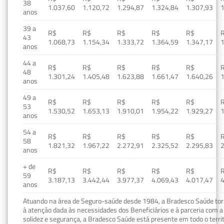
38
1.037,60
1.120,72
1.294,87
1.324,84
1.307,93
1
anos
39 a
R$
R$
R$
R$
R$
43
1.068,73
1.154,34
1.333,72
1.364,59
1.347,17
1
anos
44 a
R$
R$
R$
R$
R$
48
1.301,24
1.405,48
1.623,88
1.661,47
1.640,26
1
anos
49 a
R$
R$
R$
R$
R$
53
1.530,52
1.653,13
1.910,01
1.954,22
1.929,27
1
anos
54 a
R$
R$
R$
R$
R$
58
1.821,32
1.967,22
2.272,91
2.325,52
2.295,83
2
anos
+ de
R$
R$
R$
R$
R$
59
3.187,13
3.442,44
3.977,37
4.069,43
4.017,47
4
anos
Atuando na área de Seguro-saúde desde 1984, a Bradesco Saúde torn
à atenção dada às necessidades dos Beneficiários e à parceria com a 
solidez e segurança, a Bradesco Saúde está presente em todo o terri