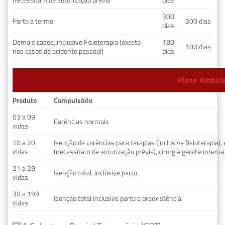
300
Parto a termo
300 dias
dias
Demais casos, inclusive Fisioterapia (exceto
180
180 dias
nos casos de acidente pessoal)
dias
Plano Ambulat
Produto
Compulsório
03 a 09
Carências normais
vidas
10 a 20
Isenção de carências para terapias (inclusive fisioterapia)
vidas
(necessitam de autorização prévia), cirurgia geral e interna
21 a 29
Isenção total, inclusive parto
vidas
30 a 199
Isenção total inclusive parto e preexistência
vidas