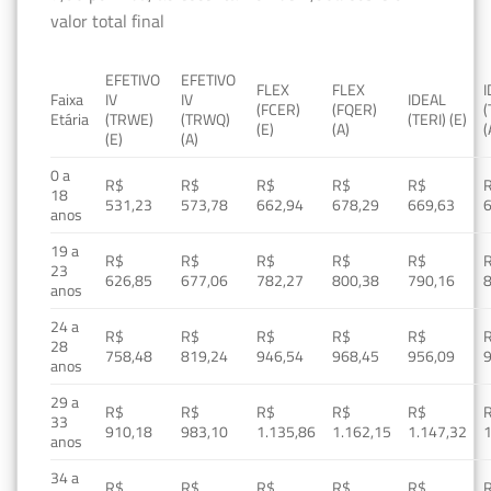
valor total final
EFETIVO
EFETIVO
FLEX
FLEX
Faixa
IV
IV
IDEAL
(FCER)
(FQER)
(
Etária
(TRWE)
(TRWQ)
(TERI) (E)
(E)
(A)
(
(E)
(A)
0 a
R$
R$
R$
R$
R$
18
531,23
573,78
662,94
678,29
669,63
anos
19 a
R$
R$
R$
R$
R$
23
626,85
677,06
782,27
800,38
790,16
anos
24 a
R$
R$
R$
R$
R$
28
758,48
819,24
946,54
968,45
956,09
anos
29 a
R$
R$
R$
R$
R$
33
910,18
983,10
1.135,86
1.162,15
1.147,32
1
anos
34 a
R$
R$
R$
R$
R$