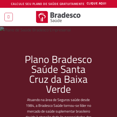
Skip
CLIQUE AQUI
CALCULE SEU PLANO DE SAÚDE GRATUITAMENTE
to
content
Plano Bradesco
Saúde Santa
Cruz da Baixa
Verde
Atuando na área de Seguros saúde desde
1984, a Bradesco Saúde tornou-se líder no
mercado de saúde suplementar brasileiro
devido à atenção dada às necessidades dos