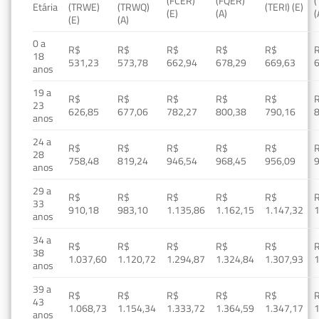
(FCER)
(FQER)
(
Etária
(TRWE)
(TRWQ)
(TERI) (E)
(E)
(A)
(
(E)
(A)
0 a
R$
R$
R$
R$
R$
18
531,23
573,78
662,94
678,29
669,63
anos
19 a
R$
R$
R$
R$
R$
23
626,85
677,06
782,27
800,38
790,16
anos
24 a
R$
R$
R$
R$
R$
28
758,48
819,24
946,54
968,45
956,09
anos
29 a
R$
R$
R$
R$
R$
33
910,18
983,10
1.135,86
1.162,15
1.147,32
1
anos
34 a
R$
R$
R$
R$
R$
38
1.037,60
1.120,72
1.294,87
1.324,84
1.307,93
1
anos
39 a
R$
R$
R$
R$
R$
43
1.068,73
1.154,34
1.333,72
1.364,59
1.347,17
1
anos