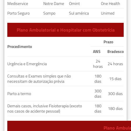
Mediservice
Notre Dame
Omint
One Health
Porto Seguro
Sompo
Sul américa
Unimed
Plano Ambulatorial e Hospitalar com Obstetrícia
Prazo
Procedimento
ANS
Bradesco
24
Urgência e Emergência
24 horas
horas
Consultas e Exames simples que não
180
15 dias
necessitam de autorização prévia
dias
300
Parto a termo
300 dias
dias
Demais casos, inclusive Fisioterapia (exceto
180
180 dias
nos casos de acidente pessoal)
dias
Plano Ambulat