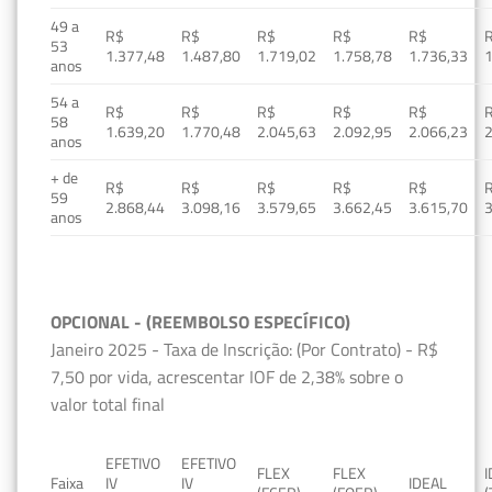
49 a
R$
R$
R$
R$
R$
53
1.377,48
1.487,80
1.719,02
1.758,78
1.736,33
1
anos
54 a
R$
R$
R$
R$
R$
58
1.639,20
1.770,48
2.045,63
2.092,95
2.066,23
2
anos
+ de
R$
R$
R$
R$
R$
59
2.868,44
3.098,16
3.579,65
3.662,45
3.615,70
3
anos
OPCIONAL - (REEMBOLSO ESPECÍFICO)
Janeiro 2025 - Taxa de Inscrição: (Por Contrato) - R$
7,50 por vida, acrescentar IOF de 2,38% sobre o
valor total final
EFETIVO
EFETIVO
FLEX
FLEX
Faixa
IV
IV
IDEAL