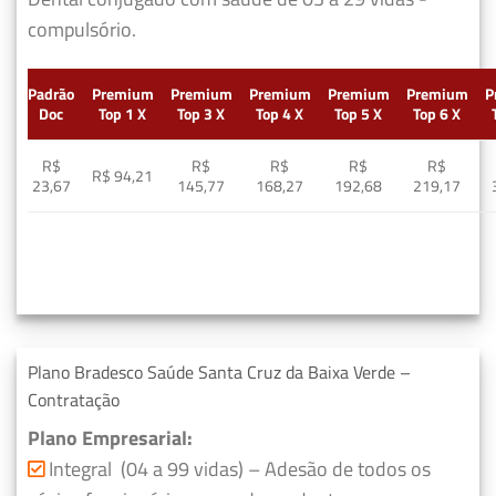
compulsório.
Padrão
Premium
Premium
Premium
Premium
Premium
P
Doc
Top 1 X
Top 3 X
Top 4 X
Top 5 X
Top 6 X
R$
R$
R$
R$
R$
R$ 94,21
23,67
145,77
168,27
192,68
219,17
Plano Bradesco Saúde Santa Cruz da Baixa Verde –
Contratação
Plano Empresarial:
Integral (04 a 99 vidas) – Adesão de todos os