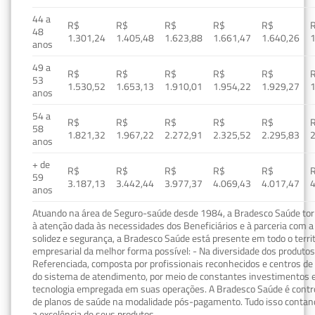
44 a
R$
R$
R$
R$
R$
48
1.301,24
1.405,48
1.623,88
1.661,47
1.640,26
1
anos
49 a
R$
R$
R$
R$
R$
53
1.530,52
1.653,13
1.910,01
1.954,22
1.929,27
1
anos
54 a
R$
R$
R$
R$
R$
58
1.821,32
1.967,22
2.272,91
2.325,52
2.295,83
2
anos
+ de
R$
R$
R$
R$
R$
59
3.187,13
3.442,44
3.977,37
4.069,43
4.017,47
4
anos
Atuando na área de Seguro-saúde desde 1984, a Bradesco Saúde torn
à atenção dada às necessidades dos Beneficiários e à parceria com a 
solidez e segurança, a Bradesco Saúde está presente em todo o terri
empresarial da melhor forma possível: - Na diversidade dos produto
Referenciada, composta por profissionais reconhecidos e centros de
do sistema de atendimento, por meio de constantes investimentos e
tecnologia empregada em suas operações. A Bradesco Saúde é contro
de planos de saúde na modalidade pós-pagamento. Tudo isso contand
a excelência de seus produtos.