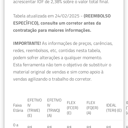
acrescentar IOF de 2,38% sobre o valor total final.
Tabela atualizada em 24/02/2025 -
(REEMBOLSO
ESPECÍFICO), consulte um corretor antes da
contratação para maiores informações.
IMPORTANTE!
As informações de preços, carências,
redes, reembolsos, etc, contidas nesta tabela,
podem sofrer alterações a qualquer momento.
Esta ferramenta não tem o objetivo de substituir o
material original de vendas e sim como apoio à
vendas agilizando o trabalho do corretor.
EFETIVO
EFETIVO
FLEX
FLEX
Faixa
IV
IV
IDEAL
(FCER)
(FQER)
(
Etária
(TRWE)
(TRWQ)
(TERI) (E)
(E)
(A)
(
(E)
(A)
0 a
R$
R$
R$
R$
R$