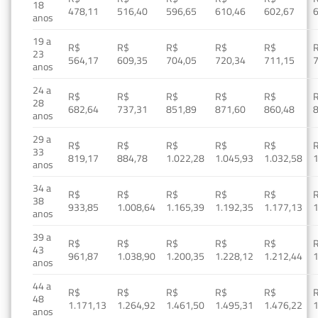
18
478,11
516,40
596,65
610,46
602,67
anos
19 a
R$
R$
R$
R$
R$
23
564,17
609,35
704,05
720,34
711,15
anos
24 a
R$
R$
R$
R$
R$
28
682,64
737,31
851,89
871,60
860,48
anos
29 a
R$
R$
R$
R$
R$
33
819,17
884,78
1.022,28
1.045,93
1.032,58
1
anos
34 a
R$
R$
R$
R$
R$
38
933,85
1.008,64
1.165,39
1.192,35
1.177,13
1
anos
39 a
R$
R$
R$
R$
R$
43
961,87
1.038,90
1.200,35
1.228,12
1.212,44
1
anos
44 a
R$
R$
R$
R$
R$
48
1.171,13
1.264,92
1.461,50
1.495,31
1.476,22
1
anos