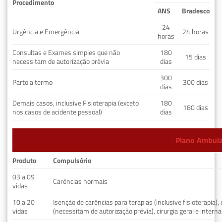
Procedimento
ANS
Bradesco
24
Urgência e Emergência
24 horas
horas
Consultas e Exames simples que não
180
15 dias
necessitam de autorização prévia
dias
300
Parto a termo
300 dias
dias
Demais casos, inclusive Fisioterapia (exceto
180
180 dias
nos casos de acidente pessoal)
dias
Plano Ambulat
Produto
Compulsório
03 a 09
Carências normais
vidas
10 a 20
Isenção de carências para terapias (inclusive fisioterapia)
vidas
(necessitam de autorização prévia), cirurgia geral e interna