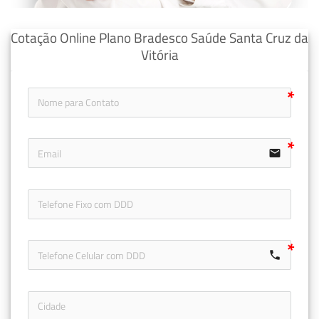
Cotação Online Plano Bradesco Saúde Santa Cruz da
Vitória
email
icon-ph
call