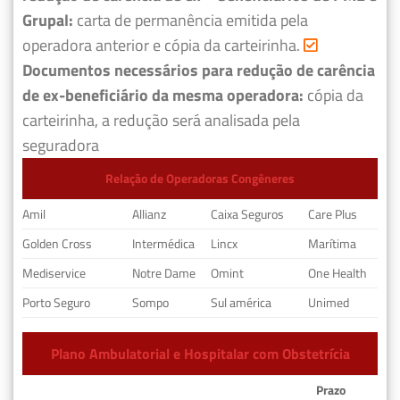
Grupal:
carta de permanência emitida pela
operadora anterior e cópia da carteirinha.
Documentos necessários para redução de carência
de ex-beneficiário da mesma operadora:
cópia da
carteirinha, a redução será analisada pela
seguradora
Relação de Operadoras Congêneres
Amil
Allianz
Caixa Seguros
Care Plus
Golden Cross
Intermédica
Lincx
Marítima
Mediservice
Notre Dame
Omint
One Health
Porto Seguro
Sompo
Sul américa
Unimed
Plano Ambulatorial e Hospitalar com Obstetrícia
Prazo