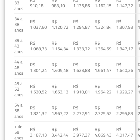
33
910,18
983,10
1.135,86
1.162,15
1.147,32
1
anos
34 a
R$
R$
R$
R$
R$
38
1.037,60
1.120,72
1.294,87
1.324,84
1.307,93
1
anos
39 a
R$
R$
R$
R$
R$
43
1.068,73
1.154,34
1.333,72
1.364,59
1.347,17
1
anos
44 a
R$
R$
R$
R$
R$
48
1.301,24
1.405,48
1.623,88
1.661,47
1.640,26
1
anos
49 a
R$
R$
R$
R$
R$
53
1.530,52
1.653,13
1.910,01
1.954,22
1.929,27
1
anos
54 a
R$
R$
R$
R$
R$
58
1.821,32
1.967,22
2.272,91
2.325,52
2.295,83
2
anos
+ de
R$
R$
R$
R$
R$
59
3.187,13
3.442,44
3.977,37
4.069,43
4.017,47
4
anos