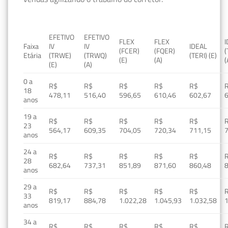
EFETIVO
EFETIVO
FLEX
FLEX
Faixa
IV
IV
IDEAL
(FCER)
(FQER)
(
Etária
(TRWE)
(TRWQ)
(TERI) (E)
(E)
(A)
(
(E)
(A)
0 a
R$
R$
R$
R$
R$
18
478,11
516,40
596,65
610,46
602,67
anos
19 a
R$
R$
R$
R$
R$
23
564,17
609,35
704,05
720,34
711,15
anos
24 a
R$
R$
R$
R$
R$
28
682,64
737,31
851,89
871,60
860,48
anos
29 a
R$
R$
R$
R$
R$
33
819,17
884,78
1.022,28
1.045,93
1.032,58
1
anos
34 a
R$
R$
R$
R$
R$