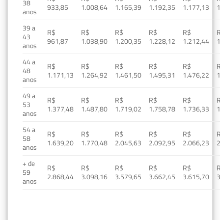
38
933,85
1.008,64
1.165,39
1.192,35
1.177,13
1
anos
39 a
R$
R$
R$
R$
R$
43
961,87
1.038,90
1.200,35
1.228,12
1.212,44
1
anos
44 a
R$
R$
R$
R$
R$
48
1.171,13
1.264,92
1.461,50
1.495,31
1.476,22
1
anos
49 a
R$
R$
R$
R$
R$
53
1.377,48
1.487,80
1.719,02
1.758,78
1.736,33
1
anos
54 a
R$
R$
R$
R$
R$
58
1.639,20
1.770,48
2.045,63
2.092,95
2.066,23
2
anos
+ de
R$
R$
R$
R$
R$
59
2.868,44
3.098,16
3.579,65
3.662,45
3.615,70
3
anos