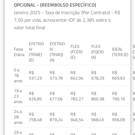
OPCIONAL - (REEMBOLSO ESPECÍFICO)
Janeiro 2025 - Taxa de Inscrição: (Por Contrato) - R$
7,50 por vida, acrescentar IOF de 2,38% sobre o
valor total final
EFETIVO
EFETIVO
FLEX
FLEX
Faixa
IV
IV
IDEAL
(FCER)
(FQER)
(
Etária
(TRWE)
(TRWQ)
(TERI) (E)
(E)
(A)
(
(E)
(A)
0 a
R$
R$
R$
R$
R$
18
531,23
573,78
662,94
678,29
669,63
anos
19 a
R$
R$
R$
R$
R$
23
626,85
677,06
782,27
800,38
790,16
anos
24 a
R$
R$
R$
R$
R$
28
758,48
819,24
946,54
968,45
956,09
anos
29 a
R$
R$
R$
R$
R$