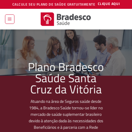
Skip
CLIQUE AQUI
CALCULE SEU PLANO DE SAÚDE GRATUITAMENTE
to
content
Plano Bradesco
Saúde Santa
Cruz da Vitória
Atuando na área de Seguros saúde desde
1984, a Bradesco Saúde tornou-se líder no
mercado de saúde suplementar brasileiro
devido à atenção dada às necessidades dos
Beneficiários e à parceria com a Rede