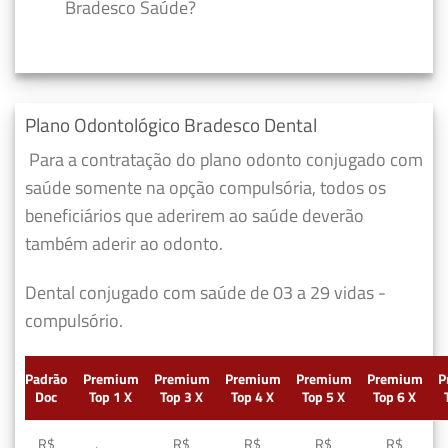
Bradesco Saúde?
Plano Odontológico Bradesco Dental
Para a contratação do plano odonto conjugado com
saúde somente na opção compulsória, todos os
beneficiários que aderirem ao saúde deverão
também aderir ao odonto.
Dental conjugado com saúde de 03 a 29 vidas -
compulsório.
Padrão
Premium
Premium
Premium
Premium
Premium
P
Doc
Top 1 X
Top 3 X
Top 4 X
Top 5 X
Top 6 X
R$
R$
R$
R$
R$