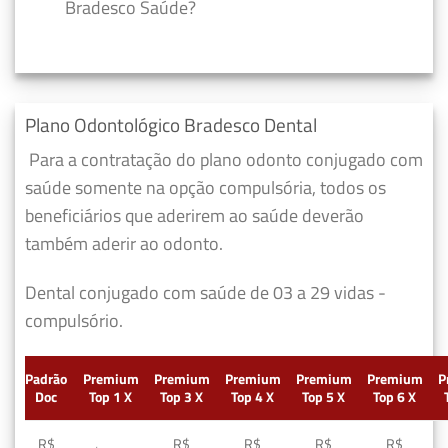
Bradesco Saúde?
Plano Odontológico Bradesco Dental
Para a contratação do plano odonto conjugado com
saúde somente na opção compulsória, todos os
beneficiários que aderirem ao saúde deverão
também aderir ao odonto.
Dental conjugado com saúde de 03 a 29 vidas -
compulsório.
Padrão
Premium
Premium
Premium
Premium
Premium
P
Doc
Top 1 X
Top 3 X
Top 4 X
Top 5 X
Top 6 X
R$
R$
R$
R$
R$