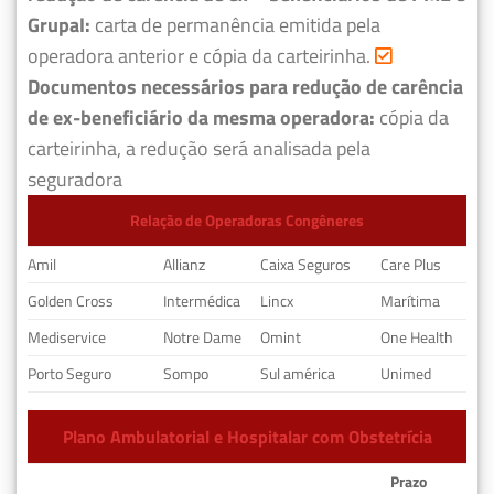
Grupal:
carta de permanência emitida pela
operadora anterior e cópia da carteirinha.
Documentos necessários para redução de carência
de ex-beneficiário da mesma operadora:
cópia da
carteirinha, a redução será analisada pela
seguradora
Relação de Operadoras Congêneres
Amil
Allianz
Caixa Seguros
Care Plus
Golden Cross
Intermédica
Lincx
Marítima
Mediservice
Notre Dame
Omint
One Health
Porto Seguro
Sompo
Sul américa
Unimed
Plano Ambulatorial e Hospitalar com Obstetrícia
Prazo