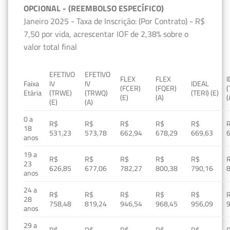
OPCIONAL - (REEMBOLSO ESPECÍFICO)
Janeiro 2025 - Taxa de Inscrição: (Por Contrato) - R$
7,50 por vida, acrescentar IOF de 2,38% sobre o
valor total final
EFETIVO
EFETIVO
FLEX
FLEX
Faixa
IV
IV
IDEAL
(FCER)
(FQER)
(
Etária
(TRWE)
(TRWQ)
(TERI) (E)
(E)
(A)
(
(E)
(A)
0 a
R$
R$
R$
R$
R$
18
531,23
573,78
662,94
678,29
669,63
anos
19 a
R$
R$
R$
R$
R$
23
626,85
677,06
782,27
800,38
790,16
anos
24 a
R$
R$
R$
R$
R$
28
758,48
819,24
946,54
968,45
956,09
anos
29 a
R$
R$
R$
R$
R$