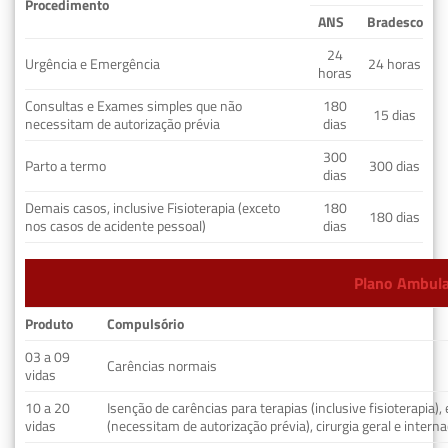
Procedimento
ANS
Bradesco
24
Urgência e Emergência
24 horas
horas
Consultas e Exames simples que não
180
15 dias
necessitam de autorização prévia
dias
300
Parto a termo
300 dias
dias
Demais casos, inclusive Fisioterapia (exceto
180
180 dias
nos casos de acidente pessoal)
dias
Plano Ambulat
Produto
Compulsório
03 a 09
Carências normais
vidas
10 a 20
Isenção de carências para terapias (inclusive fisioterapia)
vidas
(necessitam de autorização prévia), cirurgia geral e interna