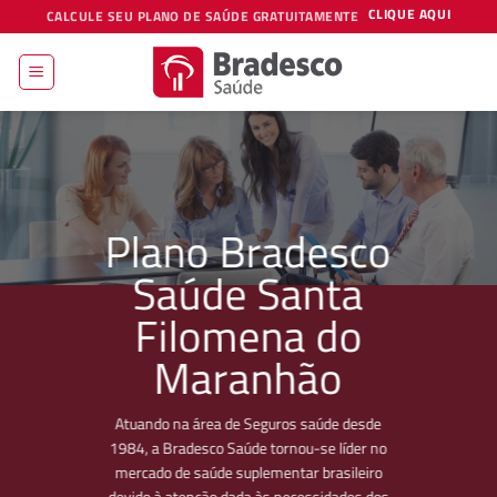
Skip
CLIQUE AQUI
CALCULE SEU PLANO DE SAÚDE GRATUITAMENTE
to
content
Plano Bradesco
Saúde Santa
Filomena do
Maranhão
Atuando na área de Seguros saúde desde
1984, a Bradesco Saúde tornou-se líder no
mercado de saúde suplementar brasileiro
devido à atenção dada às necessidades dos