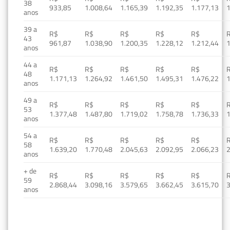
38
933,85
1.008,64
1.165,39
1.192,35
1.177,13
1
anos
39 a
R$
R$
R$
R$
R$
43
961,87
1.038,90
1.200,35
1.228,12
1.212,44
1
anos
44 a
R$
R$
R$
R$
R$
48
1.171,13
1.264,92
1.461,50
1.495,31
1.476,22
1
anos
49 a
R$
R$
R$
R$
R$
53
1.377,48
1.487,80
1.719,02
1.758,78
1.736,33
1
anos
54 a
R$
R$
R$
R$
R$
58
1.639,20
1.770,48
2.045,63
2.092,95
2.066,23
2
anos
+ de
R$
R$
R$
R$
R$
59
2.868,44
3.098,16
3.579,65
3.662,45
3.615,70
3
anos