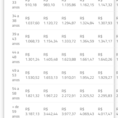
33
910,18
983,10
1.135,86
1.162,15
1.147,32
1
anos
34 a
R$
R$
R$
R$
R$
38
1.037,60
1.120,72
1.294,87
1.324,84
1.307,93
1
anos
39 a
R$
R$
R$
R$
R$
43
1.068,73
1.154,34
1.333,72
1.364,59
1.347,17
1
anos
44 a
R$
R$
R$
R$
R$
48
1.301,24
1.405,48
1.623,88
1.661,47
1.640,26
1
anos
49 a
R$
R$
R$
R$
R$
53
1.530,52
1.653,13
1.910,01
1.954,22
1.929,27
1
anos
54 a
R$
R$
R$
R$
R$
58
1.821,32
1.967,22
2.272,91
2.325,52
2.295,83
2
anos
+ de
R$
R$
R$
R$
R$
59
3.187,13
3.442,44
3.977,37
4.069,43
4.017,47
4
anos