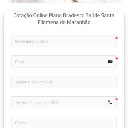
Cotação Online Plano Bradesco Saúde Santa
Filomena do Maranhão
email
icon-ph
call