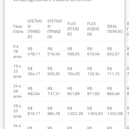
EFETIVO
EFETIVO
FLEX
FLEX
Faixa
IV
IV
IDEAL
(FCER)
(FQER)
(
Etária
(TRWE)
(TRWQ)
(TERI) (E)
(E)
(A)
(
(E)
(A)
0 a
R$
R$
R$
R$
R$
18
478,11
516,40
596,65
610,46
602,67
anos
19 a
R$
R$
R$
R$
R$
23
564,17
609,35
704,05
720,34
711,15
anos
24 a
R$
R$
R$
R$
R$
28
682,64
737,31
851,89
871,60
860,48
anos
29 a
R$
R$
R$
R$
R$
33
819,17
884,78
1.022,28
1.045,93
1.032,58
1
anos
34 a
R$
R$
R$
R$
R$