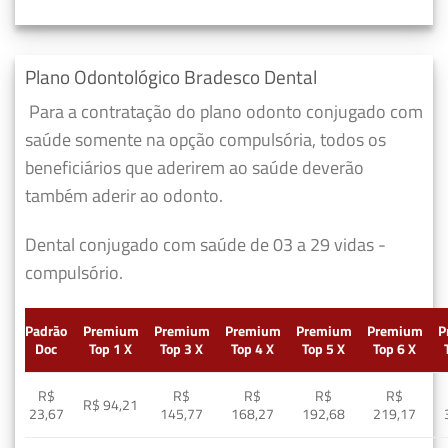
Plano Odontológico Bradesco Dental
Para a contratação do plano odonto conjugado com
saúde somente na opção compulsória, todos os
beneficiários que aderirem ao saúde deverão
também aderir ao odonto.
Dental conjugado com saúde de 03 a 29 vidas -
compulsório.
Padrão
Premium
Premium
Premium
Premium
Premium
P
Doc
Top 1 X
Top 3 X
Top 4 X
Top 5 X
Top 6 X
R$
R$
R$
R$
R$
R$ 94,21
23,67
145,77
168,27
192,68
219,17