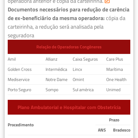
operadora anterior e cópia da carteirinha.
Documentos necessários para redução de carência
de ex-beneficiário da mesma operadora:
cópia da
carteirinha, a redução será analisada pela
seguradora
Relação de Operadoras Congêneres
Amil
Allianz
Caixa Seguros
Care Plus
Golden Cross
Intermédica
Lincx
Marítima
Mediservice
Notre Dame
Omint
One Health
Porto Seguro
Sompo
Sul américa
Unimed
Plano Ambulatorial e Hospitalar com Obstetrícia
Prazo
Procedimento
ANS
Bradesco