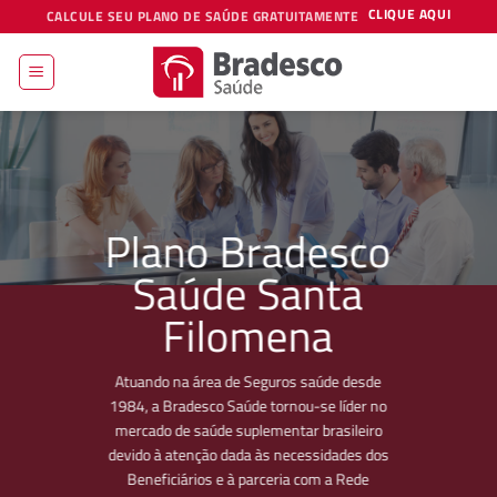
Skip
CLIQUE AQUI
CALCULE SEU PLANO DE SAÚDE GRATUITAMENTE
to
content
Plano Bradesco
Saúde Santa
Filomena
Atuando na área de Seguros saúde desde
1984, a Bradesco Saúde tornou-se líder no
mercado de saúde suplementar brasileiro
devido à atenção dada às necessidades dos
Beneficiários e à parceria com a Rede