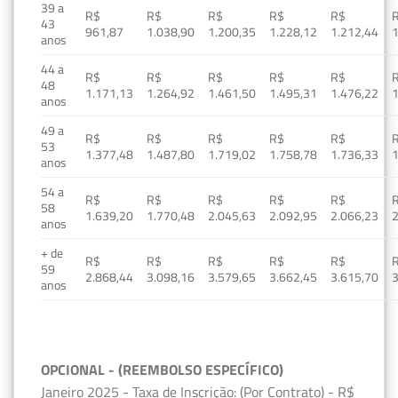
39 a
R$
R$
R$
R$
R$
43
961,87
1.038,90
1.200,35
1.228,12
1.212,44
1
anos
44 a
R$
R$
R$
R$
R$
48
1.171,13
1.264,92
1.461,50
1.495,31
1.476,22
1
anos
49 a
R$
R$
R$
R$
R$
53
1.377,48
1.487,80
1.719,02
1.758,78
1.736,33
1
anos
54 a
R$
R$
R$
R$
R$
58
1.639,20
1.770,48
2.045,63
2.092,95
2.066,23
2
anos
+ de
R$
R$
R$
R$
R$
59
2.868,44
3.098,16
3.579,65
3.662,45
3.615,70
3
anos
OPCIONAL - (REEMBOLSO ESPECÍFICO)
Janeiro 2025 - Taxa de Inscrição: (Por Contrato) - R$