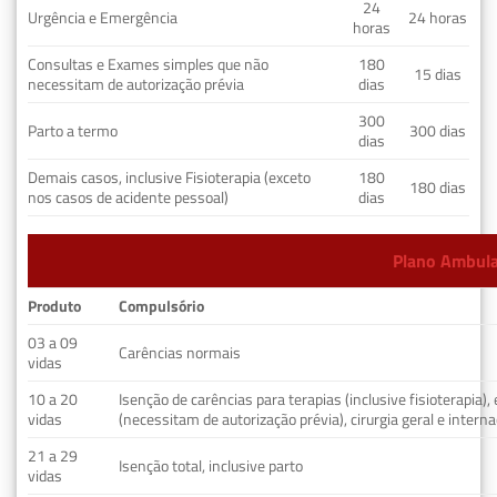
24
Urgência e Emergência
24 horas
horas
Consultas e Exames simples que não
180
15 dias
necessitam de autorização prévia
dias
300
Parto a termo
300 dias
dias
Demais casos, inclusive Fisioterapia (exceto
180
180 dias
nos casos de acidente pessoal)
dias
Plano Ambulat
Produto
Compulsório
03 a 09
Carências normais
vidas
10 a 20
Isenção de carências para terapias (inclusive fisioterapia)
vidas
(necessitam de autorização prévia), cirurgia geral e interna
21 a 29
Isenção total, inclusive parto
vidas