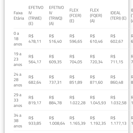
EFETIVO
EFETIVO
FLEX
FLEX
Faixa
IV
IV
IDEAL
(FCER)
(FQER)
(
Etária
(TRWE)
(TRWQ)
(TERI) (E)
(E)
(A)
(
(E)
(A)
0 a
R$
R$
R$
R$
R$
18
478,11
516,40
596,65
610,46
602,67
anos
19 a
R$
R$
R$
R$
R$
23
564,17
609,35
704,05
720,34
711,15
anos
24 a
R$
R$
R$
R$
R$
28
682,64
737,31
851,89
871,60
860,48
anos
29 a
R$
R$
R$
R$
R$
33
819,17
884,78
1.022,28
1.045,93
1.032,58
1
anos
34 a
R$
R$
R$
R$
R$
38
933,85
1.008,64
1.165,39
1.192,35
1.177,13
1
anos