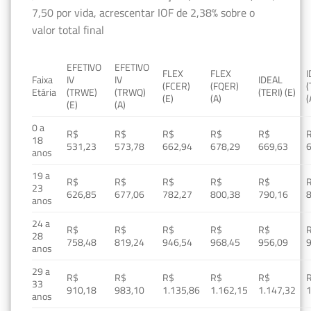
7,50 por vida, acrescentar IOF de 2,38% sobre o
valor total final
EFETIVO
EFETIVO
FLEX
FLEX
Faixa
IV
IV
IDEAL
(FCER)
(FQER)
(
Etária
(TRWE)
(TRWQ)
(TERI) (E)
(E)
(A)
(
(E)
(A)
0 a
R$
R$
R$
R$
R$
18
531,23
573,78
662,94
678,29
669,63
anos
19 a
R$
R$
R$
R$
R$
23
626,85
677,06
782,27
800,38
790,16
anos
24 a
R$
R$
R$
R$
R$
28
758,48
819,24
946,54
968,45
956,09
anos
29 a
R$
R$
R$
R$
R$
33
910,18
983,10
1.135,86
1.162,15
1.147,32
1
anos