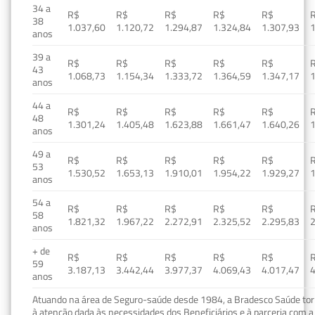
34 a
R$
R$
R$
R$
R$
38
1.037,60
1.120,72
1.294,87
1.324,84
1.307,93
1
anos
39 a
R$
R$
R$
R$
R$
43
1.068,73
1.154,34
1.333,72
1.364,59
1.347,17
1
anos
44 a
R$
R$
R$
R$
R$
48
1.301,24
1.405,48
1.623,88
1.661,47
1.640,26
1
anos
49 a
R$
R$
R$
R$
R$
53
1.530,52
1.653,13
1.910,01
1.954,22
1.929,27
1
anos
54 a
R$
R$
R$
R$
R$
58
1.821,32
1.967,22
2.272,91
2.325,52
2.295,83
2
anos
+ de
R$
R$
R$
R$
R$
59
3.187,13
3.442,44
3.977,37
4.069,43
4.017,47
4
anos
Atuando na área de Seguro-saúde desde 1984, a Bradesco Saúde torn
à atenção dada às necessidades dos Beneficiários e à parceria com a 