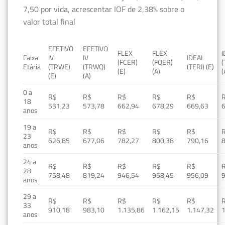
7,50 por vida, acrescentar IOF de 2,38% sobre o
valor total final
EFETIVO
EFETIVO
FLEX
FLEX
Faixa
IV
IV
IDEAL
(FCER)
(FQER)
(
Etária
(TRWE)
(TRWQ)
(TERI) (E)
(E)
(A)
(
(E)
(A)
0 a
R$
R$
R$
R$
R$
18
531,23
573,78
662,94
678,29
669,63
anos
19 a
R$
R$
R$
R$
R$
23
626,85
677,06
782,27
800,38
790,16
anos
24 a
R$
R$
R$
R$
R$
28
758,48
819,24
946,54
968,45
956,09
anos
29 a
R$
R$
R$
R$
R$
33
910,18
983,10
1.135,86
1.162,15
1.147,32
1
anos