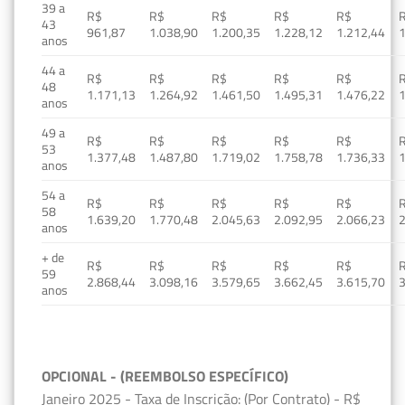
39 a
R$
R$
R$
R$
R$
43
961,87
1.038,90
1.200,35
1.228,12
1.212,44
1
anos
44 a
R$
R$
R$
R$
R$
48
1.171,13
1.264,92
1.461,50
1.495,31
1.476,22
1
anos
49 a
R$
R$
R$
R$
R$
53
1.377,48
1.487,80
1.719,02
1.758,78
1.736,33
1
anos
54 a
R$
R$
R$
R$
R$
58
1.639,20
1.770,48
2.045,63
2.092,95
2.066,23
2
anos
+ de
R$
R$
R$
R$
R$
59
2.868,44
3.098,16
3.579,65
3.662,45
3.615,70
3
anos
OPCIONAL - (REEMBOLSO ESPECÍFICO)
Janeiro 2025 - Taxa de Inscrição: (Por Contrato) - R$