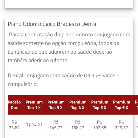
Plano Odontológico Bradesco Dental
Para a contratação do plano odonto conjugado com
saúde somente na opção compulsória, todos os
beneficiários que aderirem ao saúde deverão
também aderir ao odonto.
Dental conjugado com saúde de 03 a 29 vidas -
compulsório.
Padrão
Premium
Premium
Premium
Premium
Premium
P
Doc
Top 1 X
Top 3 X
Top 4 X
Top 5 X
Top 6 X
R$
R$
R$
R$
R$
R$ 94,21
23,67
145,77
168,27
192,68
219,17