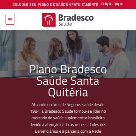
Skip
CLIQUE AQUI
CALCULE SEU PLANO DE SAÚDE GRATUITAMENTE
to
content
Plano Bradesco
Saúde Santa
Quitéria
Atuando na área de Seguros saúde desde
1984, a Bradesco Saúde tornou-se líder no
mercado de saúde suplementar brasileiro
devido à atenção dada às necessidades dos
Beneficiários e à parceria com a Rede