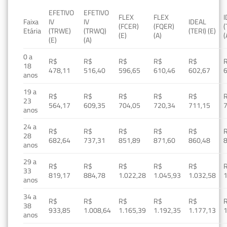
EFETIVO
EFETIVO
FLEX
FLEX
Faixa
IV
IV
IDEAL
(FCER)
(FQER)
(
Etária
(TRWE)
(TRWQ)
(TERI) (E)
(E)
(A)
(
(E)
(A)
0 a
R$
R$
R$
R$
R$
18
478,11
516,40
596,65
610,46
602,67
anos
19 a
R$
R$
R$
R$
R$
23
564,17
609,35
704,05
720,34
711,15
anos
24 a
R$
R$
R$
R$
R$
28
682,64
737,31
851,89
871,60
860,48
anos
29 a
R$
R$
R$
R$
R$
33
819,17
884,78
1.022,28
1.045,93
1.032,58
1
anos
34 a
R$
R$
R$
R$
R$
38
933,85
1.008,64
1.165,39
1.192,35
1.177,13
1
anos