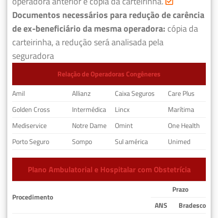
operadora anterior e cópia da carteirinha.
Documentos necessários para redução de carência
de ex-beneficiário da mesma operadora:
cópia da
carteirinha, a redução será analisada pela
seguradora
Relação de Operadoras Congêneres
Amil
Allianz
Caixa Seguros
Care Plus
Golden Cross
Intermédica
Lincx
Marítima
Mediservice
Notre Dame
Omint
One Health
Porto Seguro
Sompo
Sul américa
Unimed
Plano Ambulatorial e Hospitalar com Obstetrícia
Prazo
Procedimento
ANS
Bradesco