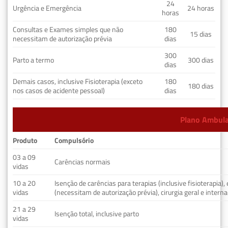
24
Urgência e Emergência
24 horas
horas
Consultas e Exames simples que não
180
15 dias
necessitam de autorização prévia
dias
300
Parto a termo
300 dias
dias
Demais casos, inclusive Fisioterapia (exceto
180
180 dias
nos casos de acidente pessoal)
dias
Plano Ambulat
Produto
Compulsório
03 a 09
Carências normais
vidas
10 a 20
Isenção de carências para terapias (inclusive fisioterapia)
vidas
(necessitam de autorização prévia), cirurgia geral e interna
21 a 29
Isenção total, inclusive parto
vidas