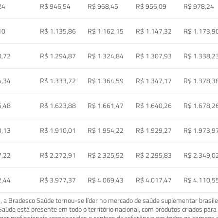
24
R$ 946,54
R$ 968,45
R$ 956,09
R$ 978,24
10
R$ 1.135,86
R$ 1.162,15
R$ 1.147,32
R$ 1.173,9
0,72
R$ 1.294,87
R$ 1.324,84
R$ 1.307,93
R$ 1.338,2
4,34
R$ 1.333,72
R$ 1.364,59
R$ 1.347,17
R$ 1.378,3
5,48
R$ 1.623,88
R$ 1.661,47
R$ 1.640,26
R$ 1.678,2
3,13
R$ 1.910,01
R$ 1.954,22
R$ 1.929,27
R$ 1.973,9
7,22
R$ 2.272,91
R$ 2.325,52
R$ 2.295,83
R$ 2.349,0
2,44
R$ 3.977,37
R$ 4.069,43
R$ 4.017,47
R$ 4.110,5
a Bradesco Saúde tornou-se líder no mercado de saúde suplementar brasileir
o Saúde está presente em todo o território nacional, com produtos criados pa