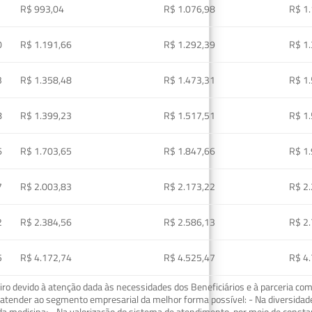
R$ 993,04
R$ 1.076,98
R$ 1
0
R$ 1.191,66
R$ 1.292,39
R$ 1
3
R$ 1.358,48
R$ 1.473,31
R$ 1
8
R$ 1.399,23
R$ 1.517,51
R$ 1
6
R$ 1.703,65
R$ 1.847,66
R$ 1
7
R$ 2.003,83
R$ 2.173,22
R$ 2
2
R$ 2.384,56
R$ 2.586,13
R$ 2
5
R$ 4.172,74
R$ 4.525,47
R$ 4
o devido à atenção dada às necessidades dos Beneficiários e à parceria com
ra atender ao segmento empresarial da melhor forma possível: - Na diversidad