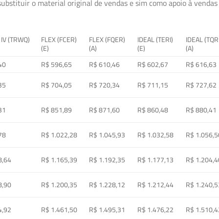
ubstituir o material original de vendas e sim como apoio à vendas a
 IV (TRWQ)
FLEX (FCER)
FLEX (FQER)
IDEAL (TERI)
IDEAL (TQR
(E)
(A)
(E)
(A)
40
R$ 596,65
R$ 610,46
R$ 602,67
R$ 616,63
35
R$ 704,05
R$ 720,34
R$ 711,15
R$ 727,62
31
R$ 851,89
R$ 871,60
R$ 860,48
R$ 880,41
78
R$ 1.022,28
R$ 1.045,93
R$ 1.032,58
R$ 1.056,5
8,64
R$ 1.165,39
R$ 1.192,35
R$ 1.177,13
R$ 1.204,4
8,90
R$ 1.200,35
R$ 1.228,12
R$ 1.212,44
R$ 1.240,5
4,92
R$ 1.461,50
R$ 1.495,31
R$ 1.476,22
R$ 1.510,4