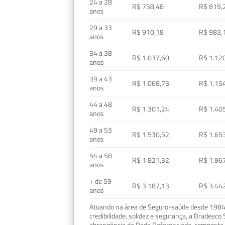
24 a 28
R$ 758,48
R$ 819,
anos
29 a 33
R$ 910,18
R$ 983,
anos
34 a 38
R$ 1.037,60
R$ 1.12
anos
39 a 43
R$ 1.068,73
R$ 1.15
anos
44 a 48
R$ 1.301,24
R$ 1.40
anos
49 a 53
R$ 1.530,52
R$ 1.65
anos
54 a 58
R$ 1.821,32
R$ 1.96
anos
+ de 59
R$ 3.187,13
R$ 3.44
anos
Atuando na área de Seguro-saúde desde 1984, 
credibilidade, solidez e segurança, a Bradesc