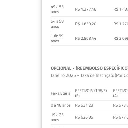
49 a 53
R$ 1.377,48
R$ 1.48
anos
54 a 58
R$ 1.639,20
R$ 1.77
anos
+ de 59
R$ 2.868,44
R$ 3.09
anos
OPCIONAL - (REEMBOLSO ESPECÍFICO
Janeiro 2025 - Taxa de Inscrição: (Por C
EFETIVO IV (TRWE)
EFETIVO
Faixa Etária
(E)
(A)
0 a 18 anos
R$ 531,23
R$ 573,
19 a 23
R$ 626,85
R$ 677,
anos