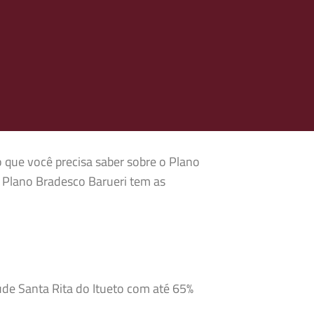
o que você precisa saber sobre o Plano
o Plano Bradesco Barueri tem as
úde Santa Rita do Itueto com até 65%