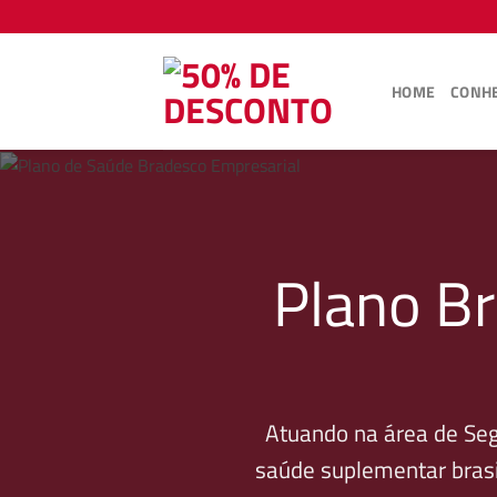
Skip
to
content
HOME
CONHE
Plano Br
Atuando na área de Se
saúde suplementar brasi