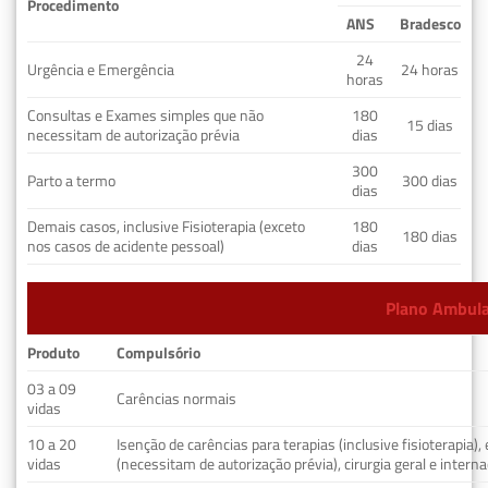
Procedimento
ANS
Bradesco
24
Urgência e Emergência
24 horas
horas
Consultas e Exames simples que não
180
15 dias
necessitam de autorização prévia
dias
300
Parto a termo
300 dias
dias
Demais casos, inclusive Fisioterapia (exceto
180
180 dias
nos casos de acidente pessoal)
dias
Plano Ambulat
Produto
Compulsório
03 a 09
Carências normais
vidas
10 a 20
Isenção de carências para terapias (inclusive fisioterapia)
vidas
(necessitam de autorização prévia), cirurgia geral e interna