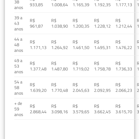
38
933,85
1.008,64
1.165,39
1.192,35
1.177,13
1
anos
39 a
R$
R$
R$
R$
R$
43
961,87
1.038,90
1.200,35
1.228,12
1.212,44
1
anos
44 a
R$
R$
R$
R$
R$
48
1.171,13
1.264,92
1.461,50
1.495,31
1.476,22
1
anos
49 a
R$
R$
R$
R$
R$
53
1.377,48
1.487,80
1.719,02
1.758,78
1.736,33
1
anos
54 a
R$
R$
R$
R$
R$
58
1.639,20
1.770,48
2.045,63
2.092,95
2.066,23
2
anos
+ de
R$
R$
R$
R$
R$
59
2.868,44
3.098,16
3.579,65
3.662,45
3.615,70
3
anos