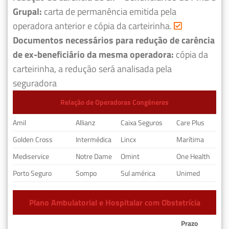
Grupal:
carta de permanência emitida pela
operadora anterior e cópia da carteirinha.
Documentos necessários para redução de carência
de ex-beneficiário da mesma operadora:
cópia da
carteirinha, a redução será analisada pela
seguradora
Relação de Operadoras Congêneres
Amil
Allianz
Caixa Seguros
Care Plus
Golden Cross
Intermédica
Lincx
Marítima
Mediservice
Notre Dame
Omint
One Health
Porto Seguro
Sompo
Sul américa
Unimed
Plano Ambulatorial e Hospitalar com Obstetrícia
Prazo