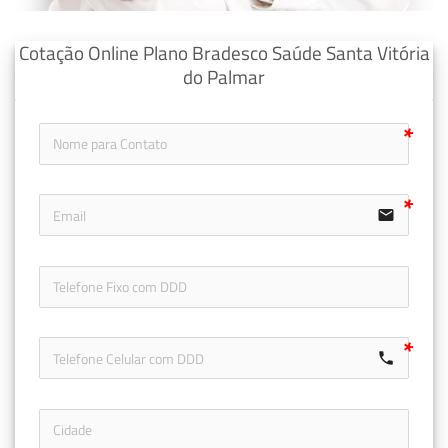
Cotação Online Plano Bradesco Saúde Santa Vitória
do Palmar
email
icon-ph
call