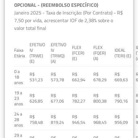
OPCIONAL - (REEMBOLSO ESPECÍFICO)
Janeiro 2025 - Taxa de Inscrição: (Por Contrato) - R$
7,50 por vida, acrescentar IOF de 2,38% sobre o
valor total final
EFETIVO
EFETIVO
FLEX
FLEX
Faixa
IV
IV
IDEAL
(FCER)
(FQER)
(
Etária
(TRWE)
(TRWQ)
(TERI) (E)
(E)
(A)
(
(E)
(A)
0 a
R$
R$
R$
R$
R$
18
531,23
573,78
662,94
678,29
669,63
anos
19 a
R$
R$
R$
R$
R$
23
626,85
677,06
782,27
800,38
790,16
anos
24 a
R$
R$
R$
R$
R$
28
758,48
819,24
946,54
968,45
956,09
anos
29 a
R$
R$
R$
R$
R$