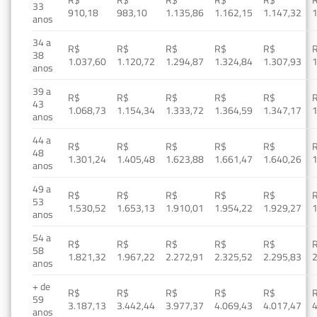
33
910,18
983,10
1.135,86
1.162,15
1.147,32
1
anos
34 a
R$
R$
R$
R$
R$
38
1.037,60
1.120,72
1.294,87
1.324,84
1.307,93
1
anos
39 a
R$
R$
R$
R$
R$
43
1.068,73
1.154,34
1.333,72
1.364,59
1.347,17
1
anos
44 a
R$
R$
R$
R$
R$
48
1.301,24
1.405,48
1.623,88
1.661,47
1.640,26
1
anos
49 a
R$
R$
R$
R$
R$
53
1.530,52
1.653,13
1.910,01
1.954,22
1.929,27
1
anos
54 a
R$
R$
R$
R$
R$
58
1.821,32
1.967,22
2.272,91
2.325,52
2.295,83
2
anos
+ de
R$
R$
R$
R$
R$
59
3.187,13
3.442,44
3.977,37
4.069,43
4.017,47
4
anos