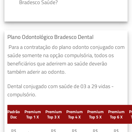
Bradesco Saúde?
Plano Odontológico Bradesco Dental
Para a contratação do plano odonto conjugado com
saúde somente na opção compulsória, todos os
beneficiários que aderirem ao saúde deverão
também aderir ao odonto.
Dental conjugado com saúde de 03 a 29 vidas -
compulsório.
Padrão
Premium
Premium
Premium
Premium
Premium
P
Doc
Top 1 X
Top 3 X
Top 4 X
Top 5 X
Top 6 X
R$
R$
R$
R$
R$