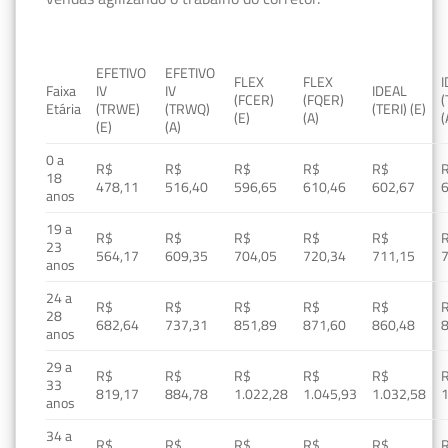
EFETIVO
EFETIVO
FLEX
FLEX
Faixa
IV
IV
IDEAL
(FCER)
(FQER)
(
Etária
(TRWE)
(TRWQ)
(TERI) (E)
(E)
(A)
(
(E)
(A)
0 a
R$
R$
R$
R$
R$
18
478,11
516,40
596,65
610,46
602,67
anos
19 a
R$
R$
R$
R$
R$
23
564,17
609,35
704,05
720,34
711,15
anos
24 a
R$
R$
R$
R$
R$
28
682,64
737,31
851,89
871,60
860,48
anos
29 a
R$
R$
R$
R$
R$
33
819,17
884,78
1.022,28
1.045,93
1.032,58
1
anos
34 a
R$
R$
R$
R$
R$