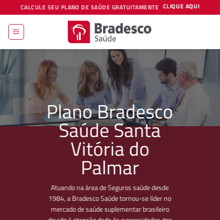
Skip
CLIQUE AQUI
CALCULE SEU PLANO DE SAÚDE GRATUITAMENTE
to
content
Plano Bradesco
Saúde Santa
Vitória do
Palmar
Atuando na área de Seguros saúde desde
1984, a Bradesco Saúde tornou-se líder no
mercado de saúde suplementar brasileiro
devido à atenção dada às necessidades dos