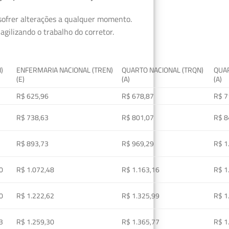
 sofrer alterações a qualquer momento.
gilizando o trabalho do corretor.
I)
ENFERMARIA NACIONAL (TREN)
QUARTO NACIONAL (TRQN)
QUAR
(E)
(A)
(A)
R$ 625,96
R$ 678,87
R$ 7
R$ 738,63
R$ 801,07
R$ 8
R$ 893,73
R$ 969,29
R$ 1
0
R$ 1.072,48
R$ 1.163,16
R$ 1
0
R$ 1.222,62
R$ 1.325,99
R$ 1
3
R$ 1.259,30
R$ 1.365,77
R$ 1