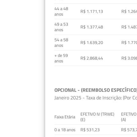
44 a 48
R$ 1.171,13
R$ 1.26
anos
49 a 53
R$ 1.377,48
R$ 1.48
anos
54 a 58
R$ 1.639,20
R$ 1.77
anos
+ de 59
R$ 2.868,44
R$ 3.09
anos
OPCIONAL - (REEMBOLSO ESPECÍFICO
Janeiro 2025 - Taxa de Inscrição: (Por C
EFETIVO IV (TRWE)
EFETIVO
Faixa Etária
(E)
(A)
0 a 18 anos
R$ 531,23
R$ 573,