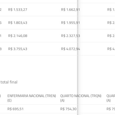
2
R$ 1.533,27
R$ 1.662,91
R$ 1
6
R$ 1.803,43
R$ 1.955,91
R$ 2
1
R$ 2.146,08
R$ 2.327,53
R$ 2
8
R$ 3.755,43
R$ 4.072,94
R$ 4
total final
)
ENFERMARIA NACIONAL (TREN)
QUARTO NACIONAL (TRQN)
QUAR
(E)
(A)
(A)
R$ 695,51
R$ 754,30
R$ 7