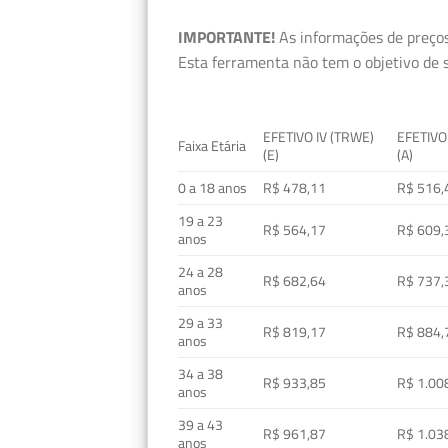
IMPORTANTE!
As informações de preços
Esta ferramenta não tem o objetivo de s
EFETIVO IV (TRWE)
EFETIVO
Faixa Etária
(E)
(A)
0 a 18 anos
R$ 478,11
R$ 516,
19 a 23
R$ 564,17
R$ 609,
anos
24 a 28
R$ 682,64
R$ 737,
anos
29 a 33
R$ 819,17
R$ 884,
anos
34 a 38
R$ 933,85
R$ 1.00
anos
39 a 43
R$ 961,87
R$ 1.03
anos