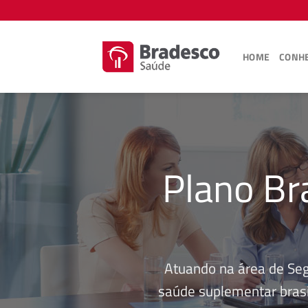
Skip
to
content
HOME
CONHE
Plano Br
Atuando na área de Se
saúde suplementar brasi