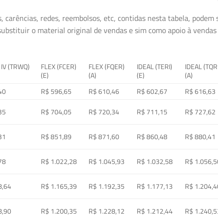
, carências, redes, reembolsos, etc, contidas nesta tabela, podem
ubstituir o material original de vendas e sim como apoio à vendas a
 IV (TRWQ)
FLEX (FCER)
FLEX (FQER)
IDEAL (TERI)
IDEAL (TQR
(E)
(A)
(E)
(A)
40
R$ 596,65
R$ 610,46
R$ 602,67
R$ 616,63
35
R$ 704,05
R$ 720,34
R$ 711,15
R$ 727,62
31
R$ 851,89
R$ 871,60
R$ 860,48
R$ 880,41
78
R$ 1.022,28
R$ 1.045,93
R$ 1.032,58
R$ 1.056,5
8,64
R$ 1.165,39
R$ 1.192,35
R$ 1.177,13
R$ 1.204,4
8,90
R$ 1.200,35
R$ 1.228,12
R$ 1.212,44
R$ 1.240,5