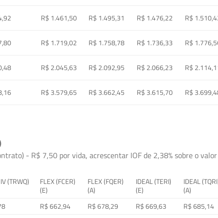
4,92
R$ 1.461,50
R$ 1.495,31
R$ 1.476,22
R$ 1.510,4
7,80
R$ 1.719,02
R$ 1.758,78
R$ 1.736,33
R$ 1.776,5
0,48
R$ 2.045,63
R$ 2.092,95
R$ 2.066,23
R$ 2.114,1
8,16
R$ 3.579,65
R$ 3.662,45
R$ 3.615,70
R$ 3.699,4
)
ontrato) - R$ 7,50 por vida, acrescentar IOF de 2,38% sobre o valor 
 IV (TRWQ)
FLEX (FCER)
FLEX (FQER)
IDEAL (TERI)
IDEAL (TQRI
(E)
(A)
(E)
(A)
78
R$ 662,94
R$ 678,29
R$ 669,63
R$ 685,14