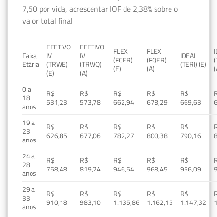
7,50 por vida, acrescentar IOF de 2,38% sobre o
valor total final
EFETIVO
EFETIVO
FLEX
FLEX
Faixa
IV
IV
IDEAL
(FCER)
(FQER)
(
Etária
(TRWE)
(TRWQ)
(TERI) (E)
(E)
(A)
(
(E)
(A)
0 a
R$
R$
R$
R$
R$
18
531,23
573,78
662,94
678,29
669,63
anos
19 a
R$
R$
R$
R$
R$
23
626,85
677,06
782,27
800,38
790,16
anos
24 a
R$
R$
R$
R$
R$
28
758,48
819,24
946,54
968,45
956,09
anos
29 a
R$
R$
R$
R$
R$
33
910,18
983,10
1.135,86
1.162,15
1.147,32
1
anos