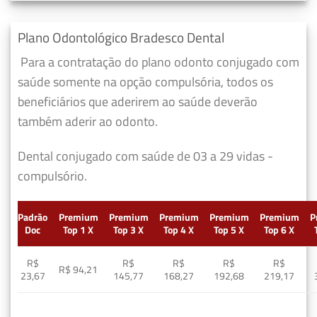
Plano Odontológico Bradesco Dental
Para a contratação do plano odonto conjugado com
saúde somente na opção compulsória, todos os
beneficiários que aderirem ao saúde deverão
também aderir ao odonto.
Dental conjugado com saúde de 03 a 29 vidas -
compulsório.
Padrão
Premium
Premium
Premium
Premium
Premium
P
Doc
Top 1 X
Top 3 X
Top 4 X
Top 5 X
Top 6 X
R$
R$
R$
R$
R$
R$ 94,21
23,67
145,77
168,27
192,68
219,17