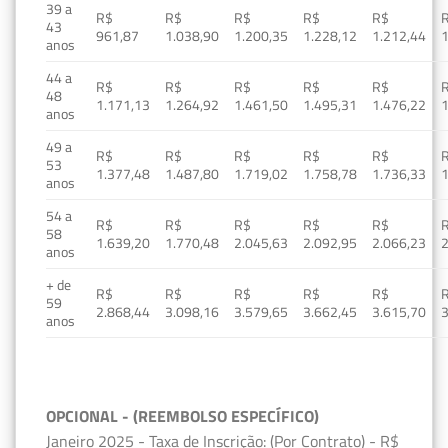
39 a
R$
R$
R$
R$
R$
43
961,87
1.038,90
1.200,35
1.228,12
1.212,44
1
anos
44 a
R$
R$
R$
R$
R$
48
1.171,13
1.264,92
1.461,50
1.495,31
1.476,22
1
anos
49 a
R$
R$
R$
R$
R$
53
1.377,48
1.487,80
1.719,02
1.758,78
1.736,33
1
anos
54 a
R$
R$
R$
R$
R$
58
1.639,20
1.770,48
2.045,63
2.092,95
2.066,23
2
anos
+ de
R$
R$
R$
R$
R$
59
2.868,44
3.098,16
3.579,65
3.662,45
3.615,70
3
anos
OPCIONAL - (REEMBOLSO ESPECÍFICO)
Janeiro 2025 - Taxa de Inscrição: (Por Contrato) - R$