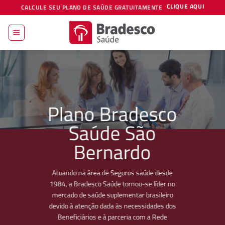
Skip
CLIQUE AQUI
CALCULE SEU PLANO DE SAÚDE GRATUITAMENTE
to
content
Plano Bradesco
Saúde São
Bernardo
Atuando na área de Seguros saúde desde
1984, a Bradesco Saúde tornou-se líder no
mercado de saúde suplementar brasileiro
devido à atenção dada às necessidades dos
Beneficiários e à parceria com a Rede