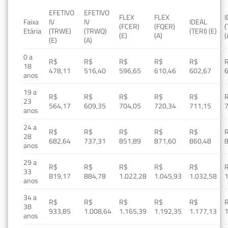
EFETIVO
EFETIVO
FLEX
FLEX
Faixa
IV
IV
IDEAL
(FCER)
(FQER)
(
Etária
(TRWE)
(TRWQ)
(TERI) (E)
(E)
(A)
(
(E)
(A)
0 a
R$
R$
R$
R$
R$
18
478,11
516,40
596,65
610,46
602,67
anos
19 a
R$
R$
R$
R$
R$
23
564,17
609,35
704,05
720,34
711,15
anos
24 a
R$
R$
R$
R$
R$
28
682,64
737,31
851,89
871,60
860,48
anos
29 a
R$
R$
R$
R$
R$
33
819,17
884,78
1.022,28
1.045,93
1.032,58
1
anos
34 a
R$
R$
R$
R$
R$
38
933,85
1.008,64
1.165,39
1.192,35
1.177,13
1
anos