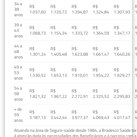
34 a
R$
R$
R$
R$
R$
38
1.037,60
1.120,72
1.294,87
1.324,84
1.307,93
1
anos
39 a
R$
R$
R$
R$
R$
43
1.068,73
1.154,34
1.333,72
1.364,59
1.347,17
1
anos
44 a
R$
R$
R$
R$
R$
48
1.301,24
1.405,48
1.623,88
1.661,47
1.640,26
1
anos
49 a
R$
R$
R$
R$
R$
53
1.530,52
1.653,13
1.910,01
1.954,22
1.929,27
1
anos
54 a
R$
R$
R$
R$
R$
58
1.821,32
1.967,22
2.272,91
2.325,52
2.295,83
2
anos
+ de
R$
R$
R$
R$
R$
59
3.187,13
3.442,44
3.977,37
4.069,43
4.017,47
4
anos
Atuando na área de Seguro-saúde desde 1984, a Bradesco Saúde torn
à atenção dada às necessidades dos Beneficiários e à parceria com a 