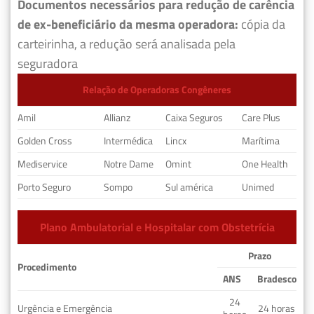
Documentos necessários para redução de carência
de ex-beneficiário da mesma operadora:
cópia da
carteirinha, a redução será analisada pela
seguradora
Relação de Operadoras Congêneres
Amil
Allianz
Caixa Seguros
Care Plus
Golden Cross
Intermédica
Lincx
Marítima
Mediservice
Notre Dame
Omint
One Health
Porto Seguro
Sompo
Sul américa
Unimed
Plano Ambulatorial e Hospitalar com Obstetrícia
Prazo
Procedimento
ANS
Bradesco
24
Urgência e Emergência
24 horas