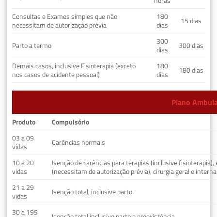
horas
Consultas e Exames simples que não
180
15 dias
necessitam de autorização prévia
dias
300
Parto a termo
300 dias
dias
Demais casos, inclusive Fisioterapia (exceto
180
180 dias
nos casos de acidente pessoal)
dias
Plano Ambulat
Produto
Compulsório
03 a 09
Carências normais
vidas
10 a 20
Isenção de carências para terapias (inclusive fisioterapia)
vidas
(necessitam de autorização prévia), cirurgia geral e interna
21 a 29
Isenção total, inclusive parto
vidas
30 a 199
Isenção total inclusive parto e preexistência