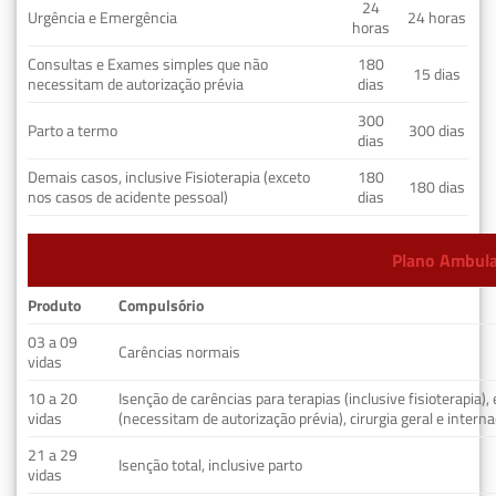
24
Urgência e Emergência
24 horas
horas
Consultas e Exames simples que não
180
15 dias
necessitam de autorização prévia
dias
300
Parto a termo
300 dias
dias
Demais casos, inclusive Fisioterapia (exceto
180
180 dias
nos casos de acidente pessoal)
dias
Plano Ambulat
Produto
Compulsório
03 a 09
Carências normais
vidas
10 a 20
Isenção de carências para terapias (inclusive fisioterapia)
vidas
(necessitam de autorização prévia), cirurgia geral e interna
21 a 29
Isenção total, inclusive parto
vidas