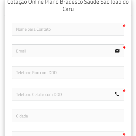
Cotação Online Plano Bradesco Saúde São João do
Caru
email
icon-ph
call