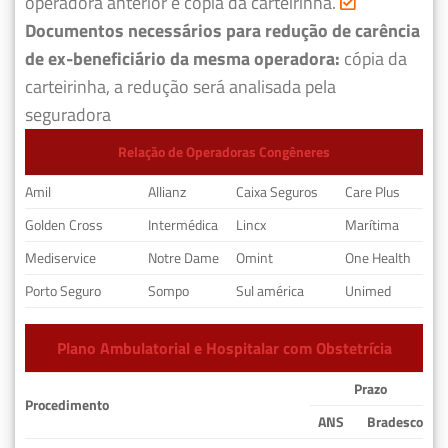
operadora anterior e cópia da carteirinha.
Documentos necessários para redução de carência
de ex-beneficiário da mesma operadora:
cópia da
carteirinha, a redução será analisada pela
seguradora
Relação de Operadoras Congêneres
Amil
Allianz
Caixa Seguros
Care Plus
Golden Cross
Intermédica
Lincx
Marítima
Mediservice
Notre Dame
Omint
One Health
Porto Seguro
Sompo
Sul américa
Unimed
Plano Ambulatorial e Hospitalar com Obstetrícia
Prazo
Procedimento
ANS
Bradesco