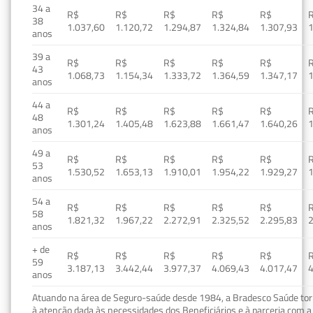
34 a
R$
R$
R$
R$
R$
38
1.037,60
1.120,72
1.294,87
1.324,84
1.307,93
1
anos
39 a
R$
R$
R$
R$
R$
43
1.068,73
1.154,34
1.333,72
1.364,59
1.347,17
1
anos
44 a
R$
R$
R$
R$
R$
48
1.301,24
1.405,48
1.623,88
1.661,47
1.640,26
1
anos
49 a
R$
R$
R$
R$
R$
53
1.530,52
1.653,13
1.910,01
1.954,22
1.929,27
1
anos
54 a
R$
R$
R$
R$
R$
58
1.821,32
1.967,22
2.272,91
2.325,52
2.295,83
2
anos
+ de
R$
R$
R$
R$
R$
59
3.187,13
3.442,44
3.977,37
4.069,43
4.017,47
4
anos
Atuando na área de Seguro-saúde desde 1984, a Bradesco Saúde torn
à atenção dada às necessidades dos Beneficiários e à parceria com a 