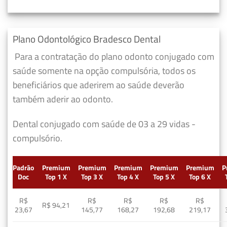
Plano Odontológico Bradesco Dental
Para a contratação do plano odonto conjugado com
saúde somente na opção compulsória, todos os
beneficiários que aderirem ao saúde deverão
também aderir ao odonto.
Dental conjugado com saúde de 03 a 29 vidas -
compulsório.
Padrão
Premium
Premium
Premium
Premium
Premium
P
Doc
Top 1 X
Top 3 X
Top 4 X
Top 5 X
Top 6 X
R$
R$
R$
R$
R$
R$ 94,21
23,67
145,77
168,27
192,68
219,17