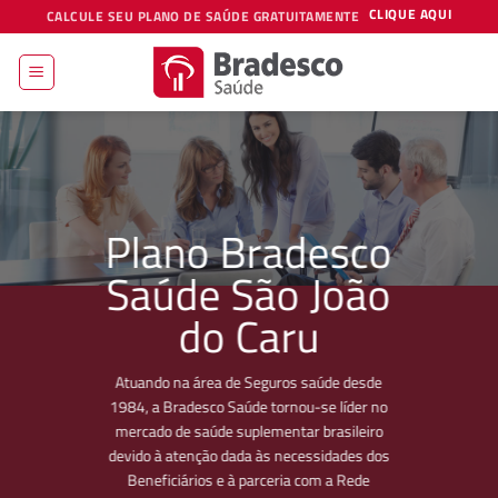
Skip
CLIQUE AQUI
CALCULE SEU PLANO DE SAÚDE GRATUITAMENTE
to
content
Plano Bradesco
Saúde São João
do Caru
Atuando na área de Seguros saúde desde
1984, a Bradesco Saúde tornou-se líder no
mercado de saúde suplementar brasileiro
devido à atenção dada às necessidades dos
Beneficiários e à parceria com a Rede