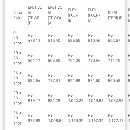
EFETIVO
EFETIVO
FLEX
FLEX
Faixa
IV
IV
IDEAL
(FCER)
(FQER)
(
Etária
(TRWE)
(TRWQ)
(TERI) (E)
(E)
(A)
(
(E)
(A)
0 a
R$
R$
R$
R$
R$
18
478,11
516,40
596,65
610,46
602,67
anos
19 a
R$
R$
R$
R$
R$
23
564,17
609,35
704,05
720,34
711,15
anos
24 a
R$
R$
R$
R$
R$
28
682,64
737,31
851,89
871,60
860,48
anos
29 a
R$
R$
R$
R$
R$
33
819,17
884,78
1.022,28
1.045,93
1.032,58
1
anos
34 a
R$
R$
R$
R$
R$
38
933,85
1.008,64
1.165,39
1.192,35
1.177,13
1
anos