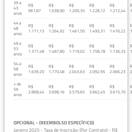
39 a
R$
R$
R$
R$
R$
43
961,87
1.038,90
1.200,35
1.228,12
1.212,44
1
anos
44 a
R$
R$
R$
R$
R$
48
1.171,13
1.264,92
1.461,50
1.495,31
1.476,22
1
anos
49 a
R$
R$
R$
R$
R$
53
1.377,48
1.487,80
1.719,02
1.758,78
1.736,33
1
anos
54 a
R$
R$
R$
R$
R$
58
1.639,20
1.770,48
2.045,63
2.092,95
2.066,23
2
anos
+ de
R$
R$
R$
R$
R$
59
2.868,44
3.098,16
3.579,65
3.662,45
3.615,70
3
anos
OPCIONAL - (REEMBOLSO ESPECÍFICO)
Janeiro 2025 - Taxa de Inscrição: (Por Contrato) - R$