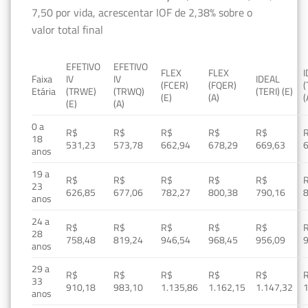
7,50 por vida, acrescentar IOF de 2,38% sobre o
valor total final
EFETIVO
EFETIVO
FLEX
FLEX
Faixa
IV
IV
IDEAL
(FCER)
(FQER)
(
Etária
(TRWE)
(TRWQ)
(TERI) (E)
(E)
(A)
(
(E)
(A)
0 a
R$
R$
R$
R$
R$
18
531,23
573,78
662,94
678,29
669,63
anos
19 a
R$
R$
R$
R$
R$
23
626,85
677,06
782,27
800,38
790,16
anos
24 a
R$
R$
R$
R$
R$
28
758,48
819,24
946,54
968,45
956,09
anos
29 a
R$
R$
R$
R$
R$
33
910,18
983,10
1.135,86
1.162,15
1.147,32
1
anos