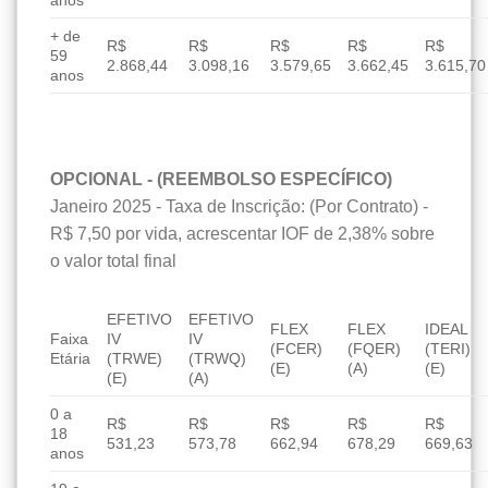
anos
+ de
R$
R$
R$
R$
R$
59
2.868,44
3.098,16
3.579,65
3.662,45
3.615,70
anos
OPCIONAL - (REEMBOLSO ESPECÍFICO)
Janeiro 2025 - Taxa de Inscrição: (Por Contrato) -
R$ 7,50 por vida, acrescentar IOF de 2,38% sobre
o valor total final
EFETIVO
EFETIVO
FLEX
FLEX
IDEAL
Faixa
IV
IV
(FCER)
(FQER)
(TERI)
Etária
(TRWE)
(TRWQ)
(E)
(A)
(E)
(E)
(A)
0 a
R$
R$
R$
R$
R$
18
531,23
573,78
662,94
678,29
669,63
anos