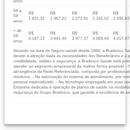
anos
54 a
R$
R$
R$
R$
R$
58
1.821,32
1.967,22
2.272,91
2.325,52
2.295,83
anos
+ de
R$
R$
R$
R$
R$
59
3.187,13
3.442,44
3.977,37
4.069,43
4.017,47
anos
Atuando na área de Seguro-saúde desde 1984, a Bradesco Saúd
devido à atenção dada às necessidades dos Beneficiários e à 
credibilidade, solidez e segurança, a Bradesco Saúde está pres
atender ao segmento empresarial da melhor forma possível: - 
abrangência da Rede Referenciada, composta por profissionai
medicina; - Na valorização do sistema de atendimento, por me
pessoal especializado; - Na tecnologia empregada em suas ope
Empresa dedicada à operação de planos de saúde na modalida
segurança do Grupo Bradesco, que garante a excelência de se