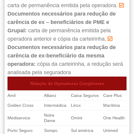
carta de permanência emitida pela operadora.
Documentos necessários para redução de
carência de ex – beneficiários de PME e
Grupal:
carta de permanência emitida pela
operadora anterior e cópia da carteirinha.
Documentos necessários para redução de
carência de ex-beneficiário da mesma
operadora:
cópia da carteirinha, a redução será
analisada pela seguradora
Relação de Operadoras Congêneres
Amil
Allianz
Caixa Seguros
Care Plus
Golden Cross
Intermédica
Lincx
Marítima
Notre
Mediservice
Omint
One Health
Dame
Porto Seguro
Sompo
Sul américa
Unimed