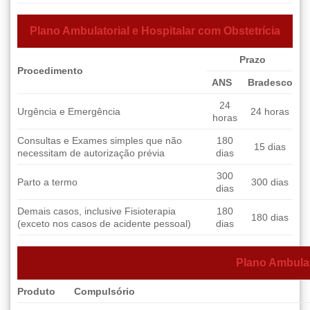
Plano Ambulatorial e Hospitalar com Obstetrícia
Prazo
Procedimento
ANS
Bradesco
24
Urgência e Emergência
24 horas
horas
Consultas e Exames simples que não
180
15 dias
necessitam de autorização prévia
dias
300
Parto a termo
300 dias
dias
Demais casos, inclusive Fisioterapia
180
180 dias
(exceto nos casos de acidente pessoal)
dias
Plano Ambulat
Produto
Compulsório