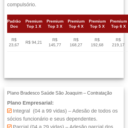
compulsório.
Padrão
Premium
Premium
Premium
Premium
Premium
Doc
Top 1 X
Top 3 X
Top 4 X
Top 5 X
Top 6 X
R$
R$
R$
R$
R$
R$ 94,21
23,67
145,77
168,27
192,68
219,17
Plano Bradesco Saúde São Joaquim – Contratação
Plano Empresarial:
Integral (04 a 99 vidas) – Adesão de todos os
sócios funcionário e seus dependentes.
Parcial (04 a 29 vidas) – Adesão parcial dos