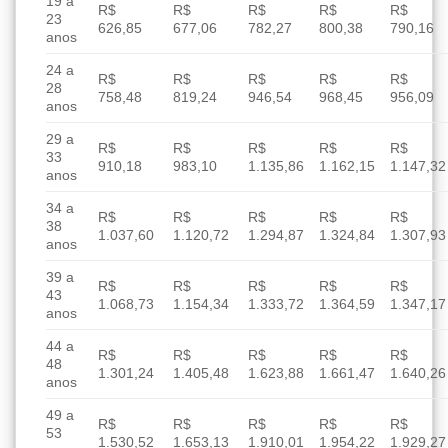
19 a
R$
R$
R$
R$
R$
23
626,85
677,06
782,27
800,38
790,16
anos
24 a
R$
R$
R$
R$
R$
28
758,48
819,24
946,54
968,45
956,09
anos
29 a
R$
R$
R$
R$
R$
33
910,18
983,10
1.135,86
1.162,15
1.147,32
anos
34 a
R$
R$
R$
R$
R$
38
1.037,60
1.120,72
1.294,87
1.324,84
1.307,93
anos
39 a
R$
R$
R$
R$
R$
43
1.068,73
1.154,34
1.333,72
1.364,59
1.347,17
anos
44 a
R$
R$
R$
R$
R$
48
1.301,24
1.405,48
1.623,88
1.661,47
1.640,26
anos
49 a
R$
R$
R$
R$
R$
53
1.530,52
1.653,13
1.910,01
1.954,22
1.929,27