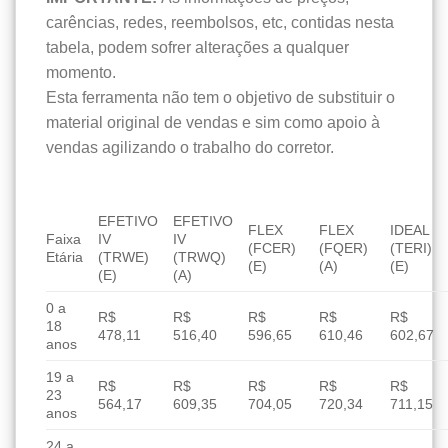
carências, redes, reembolsos, etc, contidas nesta
tabela, podem sofrer alterações a qualquer
momento.
Esta ferramenta não tem o objetivo de substituir o
material original de vendas e sim como apoio à
vendas agilizando o trabalho do corretor.
EFETIVO
EFETIVO
FLEX
FLEX
IDEAL
Faixa
IV
IV
(FCER)
(FQER)
(TERI)
Etária
(TRWE)
(TRWQ)
(E)
(A)
(E)
(E)
(A)
0 a
R$
R$
R$
R$
R$
18
478,11
516,40
596,65
610,46
602,67
anos
19 a
R$
R$
R$
R$
R$
23
564,17
609,35
704,05
720,34
711,15
anos
24 a