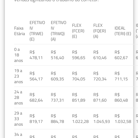
EFETIVO
EFETIVO
FLEX
FLEX
Faixa
IV
IV
IDEAL
(FCER)
(FQER)
(
Etária
(TRWE)
(TRWQ)
(TERI) (E)
(E)
(A)
(
(E)
(A)
0 a
R$
R$
R$
R$
R$
18
478,11
516,40
596,65
610,46
602,67
anos
19 a
R$
R$
R$
R$
R$
23
564,17
609,35
704,05
720,34
711,15
anos
24 a
R$
R$
R$
R$
R$
28
682,64
737,31
851,89
871,60
860,48
anos
29 a
R$
R$
R$
R$
R$
33
819,17
884,78
1.022,28
1.045,93
1.032,58
1
anos
34 a
R$
R$
R$
R$
R$