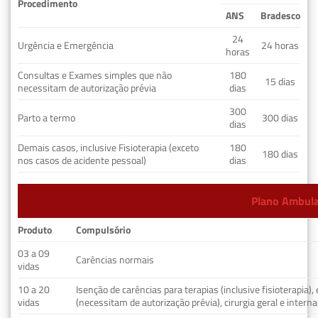
Procedimento
ANS
Bradesco
24
Urgência e Emergência
24 horas
horas
Consultas e Exames simples que não
180
15 dias
necessitam de autorização prévia
dias
300
Parto a termo
300 dias
dias
Demais casos, inclusive Fisioterapia (exceto
180
180 dias
nos casos de acidente pessoal)
dias
Plano Ambulat
Produto
Compulsório
03 a 09
Carências normais
vidas
10 a 20
Isenção de carências para terapias (inclusive fisioterapia)
vidas
(necessitam de autorização prévia), cirurgia geral e interna