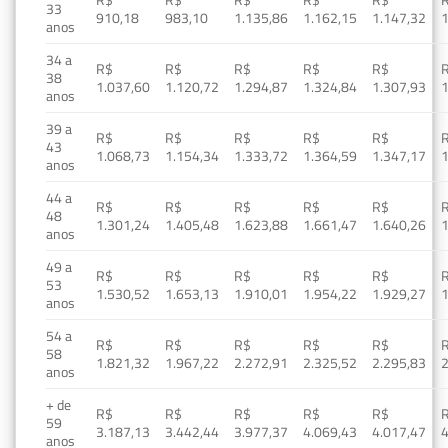
33
910,18
983,10
1.135,86
1.162,15
1.147,32
1
anos
34 a
R$
R$
R$
R$
R$
38
1.037,60
1.120,72
1.294,87
1.324,84
1.307,93
1
anos
39 a
R$
R$
R$
R$
R$
43
1.068,73
1.154,34
1.333,72
1.364,59
1.347,17
1
anos
44 a
R$
R$
R$
R$
R$
48
1.301,24
1.405,48
1.623,88
1.661,47
1.640,26
1
anos
49 a
R$
R$
R$
R$
R$
53
1.530,52
1.653,13
1.910,01
1.954,22
1.929,27
1
anos
54 a
R$
R$
R$
R$
R$
58
1.821,32
1.967,22
2.272,91
2.325,52
2.295,83
2
anos
+ de
R$
R$
R$
R$
R$
59
3.187,13
3.442,44
3.977,37
4.069,43
4.017,47
4
anos