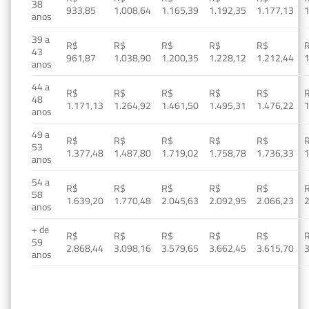
38
933,85
1.008,64
1.165,39
1.192,35
1.177,13
1
anos
39 a
R$
R$
R$
R$
R$
43
961,87
1.038,90
1.200,35
1.228,12
1.212,44
1
anos
44 a
R$
R$
R$
R$
R$
48
1.171,13
1.264,92
1.461,50
1.495,31
1.476,22
1
anos
49 a
R$
R$
R$
R$
R$
53
1.377,48
1.487,80
1.719,02
1.758,78
1.736,33
1
anos
54 a
R$
R$
R$
R$
R$
58
1.639,20
1.770,48
2.045,63
2.092,95
2.066,23
2
anos
+ de
R$
R$
R$
R$
R$
59
2.868,44
3.098,16
3.579,65
3.662,45
3.615,70
3
anos