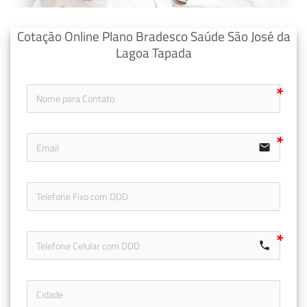
Cotação Online Plano Bradesco Saúde São José da
Lagoa Tapada
email
icon-ph
call