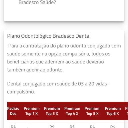
Bradesco Saúde?
Plano Odontológico Bradesco Dental
Para a contratação do plano odonto conjugado com
saúde somente na opção compulsória, todos os
beneficiários que aderirem ao saúde deverão
também aderir ao odonto.
Dental conjugado com saúde de 03 a 29 vidas -
compulsório.
Padrão
Premium
Premium
Premium
Premium
Premium
P
Doc
Top 1 X
Top 3 X
Top 4 X
Top 5 X
Top 6 X
R$
R$
R$
R$
R$