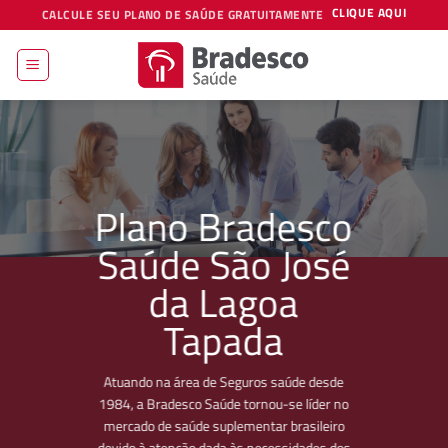
Skip
CLIQUE AQUI
CALCULE SEU PLANO DE SAÚDE GRATUITAMENTE
to
content
Plano Bradesco
Saúde São José
da Lagoa
Tapada
Atuando na área de Seguros saúde desde
1984, a Bradesco Saúde tornou-se líder no
mercado de saúde suplementar brasileiro
devido à atenção dada às necessidades dos