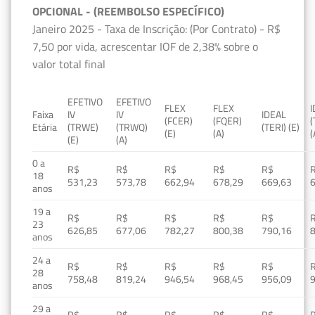
OPCIONAL - (REEMBOLSO ESPECÍFICO)
Janeiro 2025 - Taxa de Inscrição: (Por Contrato) - R$
7,50 por vida, acrescentar IOF de 2,38% sobre o
valor total final
EFETIVO
EFETIVO
FLEX
FLEX
Faixa
IV
IV
IDEAL
(FCER)
(FQER)
(
Etária
(TRWE)
(TRWQ)
(TERI) (E)
(E)
(A)
(
(E)
(A)
0 a
R$
R$
R$
R$
R$
18
531,23
573,78
662,94
678,29
669,63
anos
19 a
R$
R$
R$
R$
R$
23
626,85
677,06
782,27
800,38
790,16
anos
24 a
R$
R$
R$
R$
R$
28
758,48
819,24
946,54
968,45
956,09
anos
29 a
R$
R$
R$
R$
R$