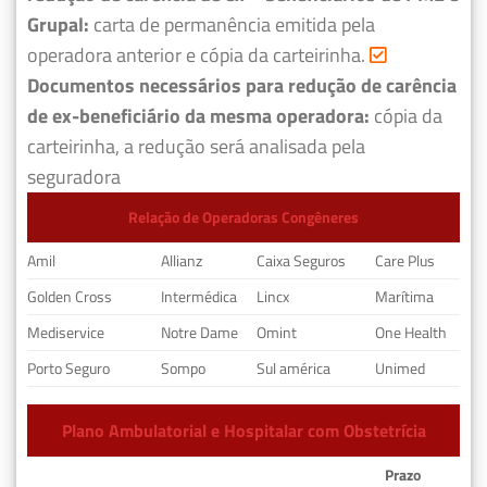
Grupal:
carta de permanência emitida pela
operadora anterior e cópia da carteirinha.
Documentos necessários para redução de carência
de ex-beneficiário da mesma operadora:
cópia da
carteirinha, a redução será analisada pela
seguradora
Relação de Operadoras Congêneres
Amil
Allianz
Caixa Seguros
Care Plus
Golden Cross
Intermédica
Lincx
Marítima
Mediservice
Notre Dame
Omint
One Health
Porto Seguro
Sompo
Sul américa
Unimed
Plano Ambulatorial e Hospitalar com Obstetrícia
Prazo