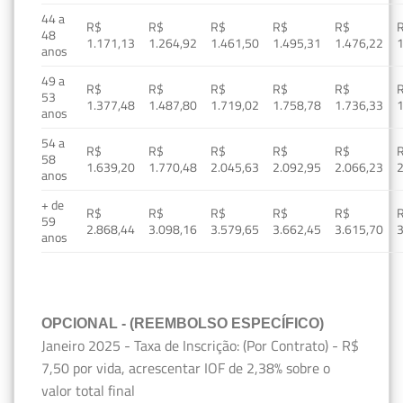
44 a
R$
R$
R$
R$
R$
48
1.171,13
1.264,92
1.461,50
1.495,31
1.476,22
1
anos
49 a
R$
R$
R$
R$
R$
53
1.377,48
1.487,80
1.719,02
1.758,78
1.736,33
1
anos
54 a
R$
R$
R$
R$
R$
58
1.639,20
1.770,48
2.045,63
2.092,95
2.066,23
2
anos
+ de
R$
R$
R$
R$
R$
59
2.868,44
3.098,16
3.579,65
3.662,45
3.615,70
3
anos
OPCIONAL - (REEMBOLSO ESPECÍFICO)
Janeiro 2025 - Taxa de Inscrição: (Por Contrato) - R$
7,50 por vida, acrescentar IOF de 2,38% sobre o
valor total final