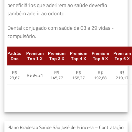
beneficiários que aderirem ao saúde deverão
também aderir ao odonto.
Dental conjugado com saúde de 03 a 29 vidas -
compulsório.
Padrão
Premium
Premium
Premium
Premium
Premium
Doc
Top 1 X
Top 3 X
Top 4 X
Top 5 X
Top 6 X
R$
R$
R$
R$
R$
R$ 94,21
23,67
145,77
168,27
192,68
219,17
Plano Bradesco Saúde São José de Princesa – Contratação