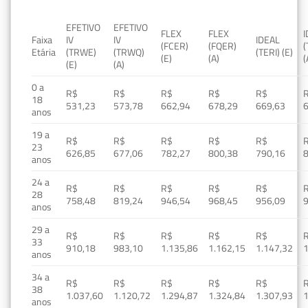
EFETIVO
EFETIVO
FLEX
FLEX
Faixa
IV
IV
IDEAL
(FCER)
(FQER)
(
Etária
(TRWE)
(TRWQ)
(TERI) (E)
(E)
(A)
(
(E)
(A)
0 a
R$
R$
R$
R$
R$
18
531,23
573,78
662,94
678,29
669,63
anos
19 a
R$
R$
R$
R$
R$
23
626,85
677,06
782,27
800,38
790,16
anos
24 a
R$
R$
R$
R$
R$
28
758,48
819,24
946,54
968,45
956,09
anos
29 a
R$
R$
R$
R$
R$
33
910,18
983,10
1.135,86
1.162,15
1.147,32
1
anos
34 a
R$
R$
R$
R$
R$
38
1.037,60
1.120,72
1.294,87
1.324,84
1.307,93
1
anos