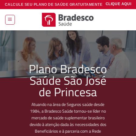
Skip
CLIQUE AQUI
CALCULE SEU PLANO DE SAÚDE GRATUITAMENTE
to
content
Plano Bradesco
Saúde São José
de Princesa
Atuando na área de Seguros saúde desde
1984, a Bradesco Saúde tornou-se líder no
mercado de saúde suplementar brasileiro
devido à atenção dada às necessidades dos
Beneficiários e à parceria com a Rede