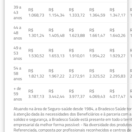
39 a
R$
R$
R$
R$
R$
43
1.068,73
1.154,34
1.333,72
1.364,59
1.347,17
1
anos
44 a
R$
R$
R$
R$
R$
48
1.301,24
1.405,48
1.623,88
1.661,47
1.640,26
1
anos
49 a
R$
R$
R$
R$
R$
53
1.530,52
1.653,13
1.910,01
1.954,22
1.929,27
1
anos
54 a
R$
R$
R$
R$
R$
58
1.821,32
1.967,22
2.272,91
2.325,52
2.295,83
2
anos
+ de
R$
R$
R$
R$
R$
59
3.187,13
3.442,44
3.977,37
4.069,43
4.017,47
4
anos
Atuando na área de Seguro-saúde desde 1984, a Bradesco Saúde torn
à atenção dada às necessidades dos Beneficiários e à parceria com a 
solidez e segurança, a Bradesco Saúde está presente em todo o terri
empresarial da melhor forma possível: - Na diversidade dos produto
Referenciada, composta por profissionais reconhecidos e centros de