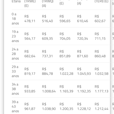
Etária
(TRWE)
(TRWQ)
(TERI) (E)
(E)
(A)
(
(E)
(A)
0 a
R$
R$
R$
R$
R$
18
478,11
516,40
596,65
610,46
602,67
anos
19 a
R$
R$
R$
R$
R$
23
564,17
609,35
704,05
720,34
711,15
anos
24 a
R$
R$
R$
R$
R$
28
682,64
737,31
851,89
871,60
860,48
anos
29 a
R$
R$
R$
R$
R$
33
819,17
884,78
1.022,28
1.045,93
1.032,58
1
anos
34 a
R$
R$
R$
R$
R$
38
933,85
1.008,64
1.165,39
1.192,35
1.177,13
1
anos
39 a
R$
R$
R$
R$
R$
43
961,87
1.038,90
1.200,35
1.228,12
1.212,44
1
anos