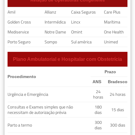
Amil
Allianz
Caixa Seguros
Care Plus
Golden Cross
Intermédica
Lincx
Marítima
Mediservice
Notre Dame
Omint
One Health
Porto Seguro
Sompo
Sul américa
Unimed
Plano Ambulatorial e Hospitalar com Obstetrícia
Prazo
Procedimento
ANS
Bradesco
24
Urgência e Emergência
24 horas
horas
Consultas e Exames simples que não
180
15 dias
necessitam de autorização prévia
dias
300
Parto a termo
300 dias
dias