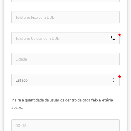
icon-ph
call
Insira a quantidade de usuários dentro de cada 
faixa etária 
abaixo.