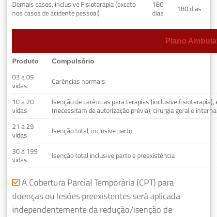
Demais casos, inclusive Fisioterapia (exceto
180
180 dias
nos casos de acidente pessoal)
dias
Plano Ambulat
Produto
Compulsório
03 a 09
Carências normais
vidas
10 a 20
Isenção de carências para terapias (inclusive fisioterapia)
vidas
(necessitam de autorização prévia), cirurgia geral e interna
21 a 29
Isenção total, inclusive parto
vidas
30 a 199
Isenção total inclusive parto e preexistência
vidas
A Cobertura Parcial Temporária (CPT) para
doenças ou lesões preexistentes será aplicada
independentemente da redução/isenção de