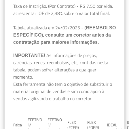
Taxa de Inscrição: (Por Contrato) - R$ 7,50 por vida,
acrescentar IOF de 2,38% sobre o valor total final.
Tabela atualizada em 24/02/2025 -
(REEMBOLSO
ESPECÍFICO), consulte um corretor antes da
contratação para maiores informações.
As informações de preços,
IMPORTANTE!
carências, redes, reembolsos, etc, contidas nesta
tabela, podem sofrer alterações a qualquer
momento.
Esta ferramenta não tem o objetivo de substituir o
material original de vendas e sim como apoio à
vendas agilizando o trabalho do corretor.
EFETIVO
EFETIVO
FLEX
FLEX
Faixa
IV
IV
IDEAL
(FCER)
(FQER)
(