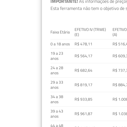
IMPORTANTE!
As informações de preços
Esta ferramenta não tem o objetivo de s
EFETIVO IV (TRWE)
EFETIVO
Faixa Etária
(E)
(A)
0 a 18 anos
R$ 478,11
R$ 516,
19 a 23
R$ 564,17
R$ 609,
anos
24 a 28
R$ 682,64
R$ 737,
anos
29 a 33
R$ 819,17
R$ 884,
anos
34 a 38
R$ 933,85
R$ 1.00
anos
39 a 43
R$ 961,87
R$ 1.03
anos
44 a 48