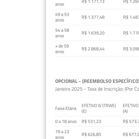
R$ 1.171,13
R$ 1.26
anos
49 a 53
R$ 1.377,48
R$ 1.48
anos
54 a 58
R$ 1.639,20
R$ 1.77
anos
+ de 59
R$ 2.868,44
R$ 3.09
anos
OPCIONAL - (REEMBOLSO ESPECÍFICO
Janeiro 2025 - Taxa de Inscrição: (Por C
EFETIVO IV (TRWE)
EFETIVO
Faixa Etária
(E)
(A)
0 a 18 anos
R$ 531,23
R$ 573,
19 a 23
R$ 626,85
R$ 677,
anos