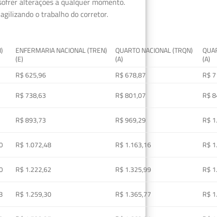
 sofrer alterações a qualquer momento.
gilizando o trabalho do corretor.
I)
ENFERMARIA NACIONAL (TREN)
QUARTO NACIONAL (TRQN)
QUAR
(E)
(A)
(A)
R$ 625,96
R$ 678,87
R$ 7
R$ 738,63
R$ 801,07
R$ 8
R$ 893,73
R$ 969,29
R$ 1
0
R$ 1.072,48
R$ 1.163,16
R$ 1
0
R$ 1.222,62
R$ 1.325,99
R$ 1
3
R$ 1.259,30
R$ 1.365,77
R$ 1