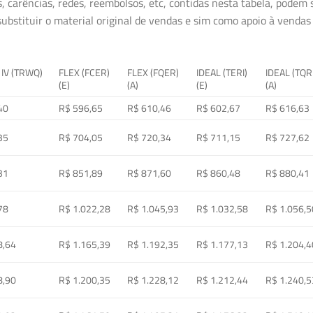
, carências, redes, reembolsos, etc, contidas nesta tabela, podem
ubstituir o material original de vendas e sim como apoio à vendas a
 IV (TRWQ)
FLEX (FCER)
FLEX (FQER)
IDEAL (TERI)
IDEAL (TQR
(E)
(A)
(E)
(A)
40
R$ 596,65
R$ 610,46
R$ 602,67
R$ 616,63
35
R$ 704,05
R$ 720,34
R$ 711,15
R$ 727,62
31
R$ 851,89
R$ 871,60
R$ 860,48
R$ 880,41
78
R$ 1.022,28
R$ 1.045,93
R$ 1.032,58
R$ 1.056,5
8,64
R$ 1.165,39
R$ 1.192,35
R$ 1.177,13
R$ 1.204,4
8,90
R$ 1.200,35
R$ 1.228,12
R$ 1.212,44
R$ 1.240,5