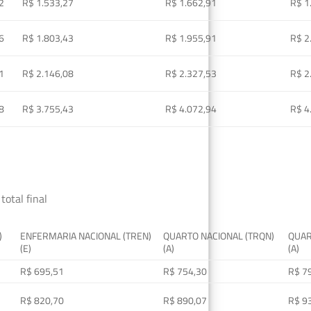
2
R$ 1.533,27
R$ 1.662,91
R$ 1
6
R$ 1.803,43
R$ 1.955,91
R$ 2
1
R$ 2.146,08
R$ 2.327,53
R$ 2
8
R$ 3.755,43
R$ 4.072,94
R$ 4
total final
)
ENFERMARIA NACIONAL (TREN)
QUARTO NACIONAL (TRQN)
QUAR
(E)
(A)
(A)
R$ 695,51
R$ 754,30
R$ 7
R$ 820,70
R$ 890,07
R$ 9