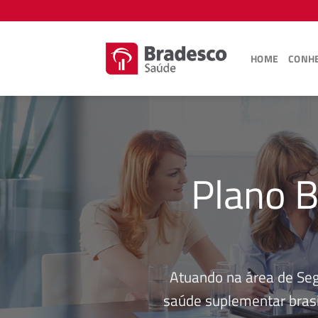
Skip
to
content
HOME
CONHE
Plano B
Atuando na área de Se
saúde suplementar brasi