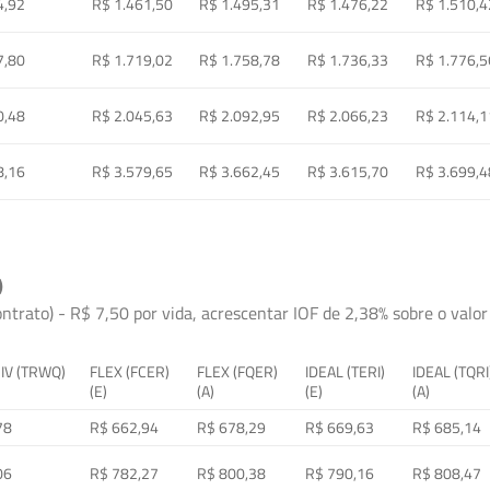
4,92
R$ 1.461,50
R$ 1.495,31
R$ 1.476,22
R$ 1.510,4
7,80
R$ 1.719,02
R$ 1.758,78
R$ 1.736,33
R$ 1.776,5
0,48
R$ 2.045,63
R$ 2.092,95
R$ 2.066,23
R$ 2.114,1
8,16
R$ 3.579,65
R$ 3.662,45
R$ 3.615,70
R$ 3.699,4
)
ontrato) - R$ 7,50 por vida, acrescentar IOF de 2,38% sobre o valor 
 IV (TRWQ)
FLEX (FCER)
FLEX (FQER)
IDEAL (TERI)
IDEAL (TQRI
(E)
(A)
(E)
(A)
78
R$ 662,94
R$ 678,29
R$ 669,63
R$ 685,14
06
R$ 782,27
R$ 800,38
R$ 790,16
R$ 808,47