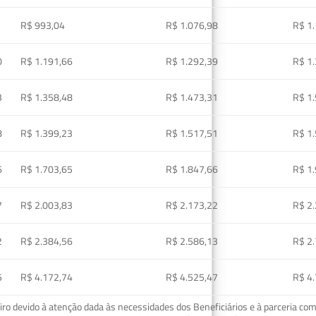
R$ 993,04
R$ 1.076,98
R$ 1
0
R$ 1.191,66
R$ 1.292,39
R$ 1
3
R$ 1.358,48
R$ 1.473,31
R$ 1
8
R$ 1.399,23
R$ 1.517,51
R$ 1
6
R$ 1.703,65
R$ 1.847,66
R$ 1
7
R$ 2.003,83
R$ 2.173,22
R$ 2
2
R$ 2.384,56
R$ 2.586,13
R$ 2
5
R$ 4.172,74
R$ 4.525,47
R$ 4
o devido à atenção dada às necessidades dos Beneficiários e à parceria com