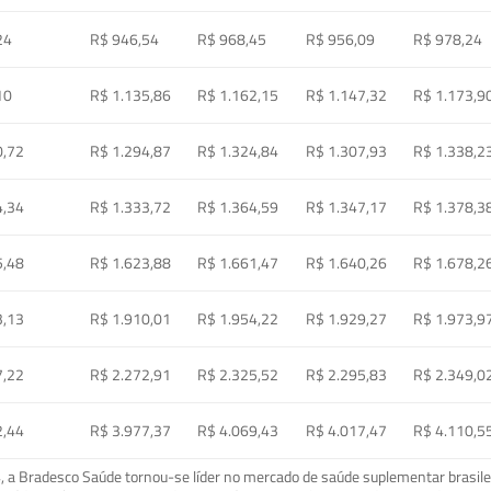
24
R$ 946,54
R$ 968,45
R$ 956,09
R$ 978,24
10
R$ 1.135,86
R$ 1.162,15
R$ 1.147,32
R$ 1.173,9
0,72
R$ 1.294,87
R$ 1.324,84
R$ 1.307,93
R$ 1.338,2
4,34
R$ 1.333,72
R$ 1.364,59
R$ 1.347,17
R$ 1.378,3
5,48
R$ 1.623,88
R$ 1.661,47
R$ 1.640,26
R$ 1.678,2
3,13
R$ 1.910,01
R$ 1.954,22
R$ 1.929,27
R$ 1.973,9
7,22
R$ 2.272,91
R$ 2.325,52
R$ 2.295,83
R$ 2.349,0
2,44
R$ 3.977,37
R$ 4.069,43
R$ 4.017,47
R$ 4.110,5
a Bradesco Saúde tornou-se líder no mercado de saúde suplementar brasileir