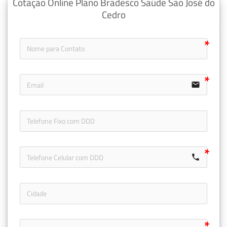
Cotação Online Plano Bradesco Saúde São José do
Cedro
email
icon-ph
call