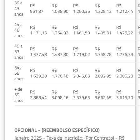
39 a
R$
R$
R$
R$
R$
43
961,87
1.038,90
1.200,35
1.228,12
1.212,44
1
anos
44 a
R$
R$
R$
R$
R$
48
1.171,13
1.264,92
1.461,50
1.495,31
1.476,22
1
anos
49 a
R$
R$
R$
R$
R$
53
1.377,48
1.487,80
1.719,02
1.758,78
1.736,33
1
anos
54 a
R$
R$
R$
R$
R$
58
1.639,20
1.770,48
2.045,63
2.092,95
2.066,23
2
anos
+ de
R$
R$
R$
R$
R$
59
2.868,44
3.098,16
3.579,65
3.662,45
3.615,70
3
anos
OPCIONAL - (REEMBOLSO ESPECÍFICO)
Janeiro 2025 - Taxa de Inscrição: (Por Contrato) - R$