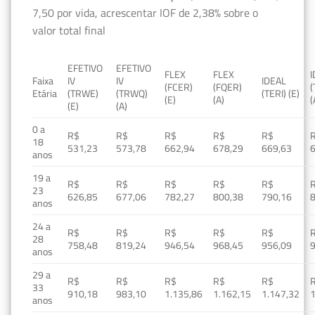
7,50 por vida, acrescentar IOF de 2,38% sobre o
valor total final
EFETIVO
EFETIVO
FLEX
FLEX
Faixa
IV
IV
IDEAL
(FCER)
(FQER)
(
Etária
(TRWE)
(TRWQ)
(TERI) (E)
(E)
(A)
(
(E)
(A)
0 a
R$
R$
R$
R$
R$
18
531,23
573,78
662,94
678,29
669,63
anos
19 a
R$
R$
R$
R$
R$
23
626,85
677,06
782,27
800,38
790,16
anos
24 a
R$
R$
R$
R$
R$
28
758,48
819,24
946,54
968,45
956,09
anos
29 a
R$
R$
R$
R$
R$
33
910,18
983,10
1.135,86
1.162,15
1.147,32
1
anos