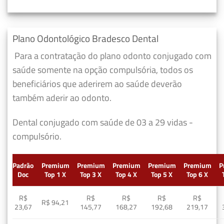
Plano Odontológico Bradesco Dental
Para a contratação do plano odonto conjugado com
saúde somente na opção compulsória, todos os
beneficiários que aderirem ao saúde deverão
também aderir ao odonto.
Dental conjugado com saúde de 03 a 29 vidas -
compulsório.
Padrão
Premium
Premium
Premium
Premium
Premium
P
Doc
Top 1 X
Top 3 X
Top 4 X
Top 5 X
Top 6 X
R$
R$
R$
R$
R$
R$ 94,21
23,67
145,77
168,27
192,68
219,17