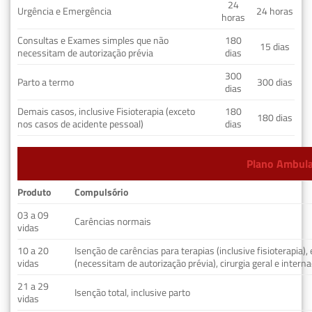
24
Urgência e Emergência
24 horas
horas
Consultas e Exames simples que não
180
15 dias
necessitam de autorização prévia
dias
300
Parto a termo
300 dias
dias
Demais casos, inclusive Fisioterapia (exceto
180
180 dias
nos casos de acidente pessoal)
dias
Plano Ambulat
Produto
Compulsório
03 a 09
Carências normais
vidas
10 a 20
Isenção de carências para terapias (inclusive fisioterapia)
vidas
(necessitam de autorização prévia), cirurgia geral e interna
21 a 29
Isenção total, inclusive parto
vidas