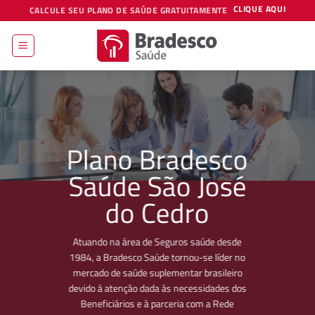
Skip
CLIQUE AQUI
CALCULE SEU PLANO DE SAÚDE GRATUITAMENTE
to
content
Plano Bradesco
Saúde São José
do Cedro
Atuando na área de Seguros saúde desde
1984, a Bradesco Saúde tornou-se líder no
mercado de saúde suplementar brasileiro
devido à atenção dada às necessidades dos
Beneficiários e à parceria com a Rede