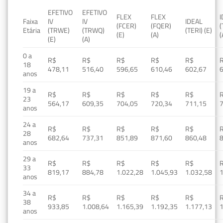
EFETIVO
EFETIVO
FLEX
FLEX
Faixa
IV
IV
IDEAL
(FCER)
(FQER)
(
Etária
(TRWE)
(TRWQ)
(TERI) (E)
(E)
(A)
(
(E)
(A)
0 a
R$
R$
R$
R$
R$
18
478,11
516,40
596,65
610,46
602,67
anos
19 a
R$
R$
R$
R$
R$
23
564,17
609,35
704,05
720,34
711,15
anos
24 a
R$
R$
R$
R$
R$
28
682,64
737,31
851,89
871,60
860,48
anos
29 a
R$
R$
R$
R$
R$
33
819,17
884,78
1.022,28
1.045,93
1.032,58
1
anos
34 a
R$
R$
R$
R$
R$
38
933,85
1.008,64
1.165,39
1.192,35
1.177,13
1
anos