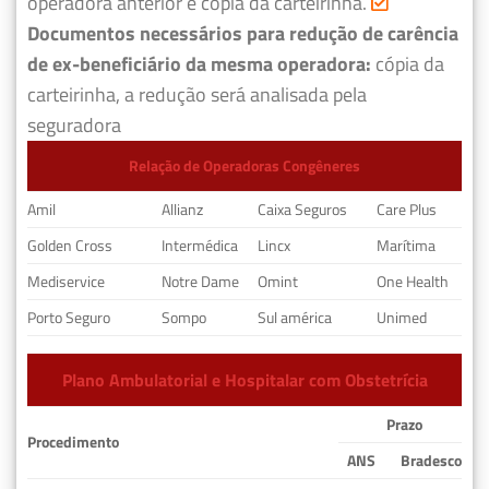
operadora anterior e cópia da carteirinha.
Documentos necessários para redução de carência
de ex-beneficiário da mesma operadora:
cópia da
carteirinha, a redução será analisada pela
seguradora
Relação de Operadoras Congêneres
Amil
Allianz
Caixa Seguros
Care Plus
Golden Cross
Intermédica
Lincx
Marítima
Mediservice
Notre Dame
Omint
One Health
Porto Seguro
Sompo
Sul américa
Unimed
Plano Ambulatorial e Hospitalar com Obstetrícia
Prazo
Procedimento
ANS
Bradesco