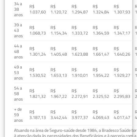
34 a
R$
R$
R$
R$
R$
38
1.037,60
1.120,72
1.294,87
1.324,84
1.307,93
1
anos
39 a
R$
R$
R$
R$
R$
43
1.068,73
1.154,34
1.333,72
1.364,59
1.347,17
1
anos
44 a
R$
R$
R$
R$
R$
48
1.301,24
1.405,48
1.623,88
1.661,47
1.640,26
1
anos
49 a
R$
R$
R$
R$
R$
53
1.530,52
1.653,13
1.910,01
1.954,22
1.929,27
1
anos
54 a
R$
R$
R$
R$
R$
58
1.821,32
1.967,22
2.272,91
2.325,52
2.295,83
2
anos
+ de
R$
R$
R$
R$
R$
59
3.187,13
3.442,44
3.977,37
4.069,43
4.017,47
4
anos
Atuando na área de Seguro-saúde desde 1984, a Bradesco Saúde torn
à atenção dada às necessidades dos Beneficiários e à parceria com a 