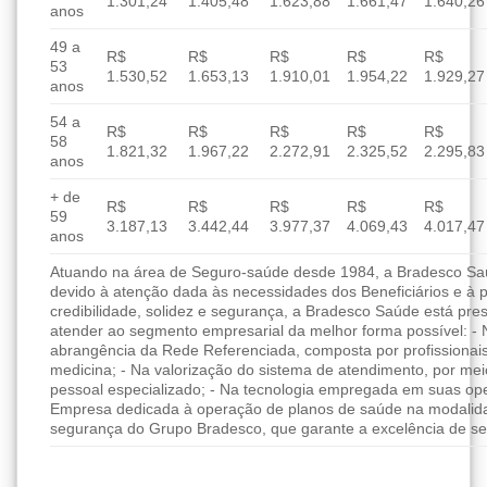
1.301,24
1.405,48
1.623,88
1.661,47
1.640,26
anos
49 a
R$
R$
R$
R$
R$
53
1.530,52
1.653,13
1.910,01
1.954,22
1.929,27
anos
54 a
R$
R$
R$
R$
R$
58
1.821,32
1.967,22
2.272,91
2.325,52
2.295,83
anos
+ de
R$
R$
R$
R$
R$
59
3.187,13
3.442,44
3.977,37
4.069,43
4.017,47
anos
Atuando na área de Seguro-saúde desde 1984, a Bradesco Saúd
devido à atenção dada às necessidades dos Beneficiários e à 
credibilidade, solidez e segurança, a Bradesco Saúde está pres
atender ao segmento empresarial da melhor forma possível: - 
abrangência da Rede Referenciada, composta por profissionai
medicina; - Na valorização do sistema de atendimento, por me
pessoal especializado; - Na tecnologia empregada em suas ope
Empresa dedicada à operação de planos de saúde na modalida
segurança do Grupo Bradesco, que garante a excelência de se