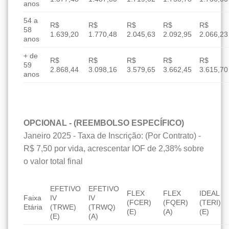
anos
54 a
R$
R$
R$
R$
R$
58
1.639,20
1.770,48
2.045,63
2.092,95
2.066,23
anos
+ de
R$
R$
R$
R$
R$
59
2.868,44
3.098,16
3.579,65
3.662,45
3.615,70
anos
OPCIONAL - (REEMBOLSO ESPECÍFICO)
Janeiro 2025 - Taxa de Inscrição: (Por Contrato) -
R$ 7,50 por vida, acrescentar IOF de 2,38% sobre
o valor total final
EFETIVO
EFETIVO
FLEX
FLEX
IDEAL
Faixa
IV
IV
(FCER)
(FQER)
(TERI)
Etária
(TRWE)
(TRWQ)
(E)
(A)
(E)
(E)
(A)