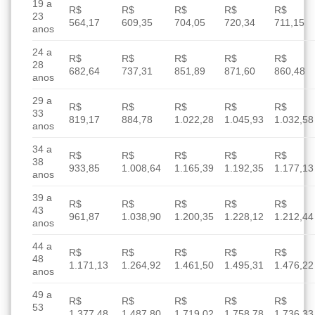
19 a
R$
R$
R$
R$
R$
23
564,17
609,35
704,05
720,34
711,15
anos
24 a
R$
R$
R$
R$
R$
28
682,64
737,31
851,89
871,60
860,48
anos
29 a
R$
R$
R$
R$
R$
33
819,17
884,78
1.022,28
1.045,93
1.032,58
anos
34 a
R$
R$
R$
R$
R$
38
933,85
1.008,64
1.165,39
1.192,35
1.177,13
anos
39 a
R$
R$
R$
R$
R$
43
961,87
1.038,90
1.200,35
1.228,12
1.212,44
anos
44 a
R$
R$
R$
R$
R$
48
1.171,13
1.264,92
1.461,50
1.495,31
1.476,22
anos
49 a
R$
R$
R$
R$
R$
53
1.377,48
1.487,80
1.719,02
1.758,78
1.736,33