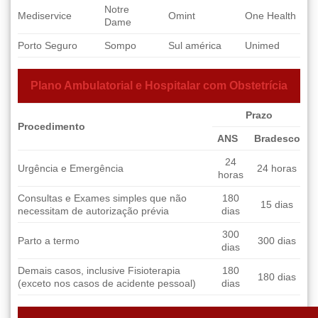
Notre
Mediservice
Omint
One Health
Dame
Porto Seguro
Sompo
Sul américa
Unimed
Plano Ambulatorial e Hospitalar com Obstetrícia
Prazo
Procedimento
ANS
Bradesco
24
Urgência e Emergência
24 horas
horas
Consultas e Exames simples que não
180
15 dias
necessitam de autorização prévia
dias
300
Parto a termo
300 dias
dias
Demais casos, inclusive Fisioterapia
180
180 dias
(exceto nos casos de acidente pessoal)
dias