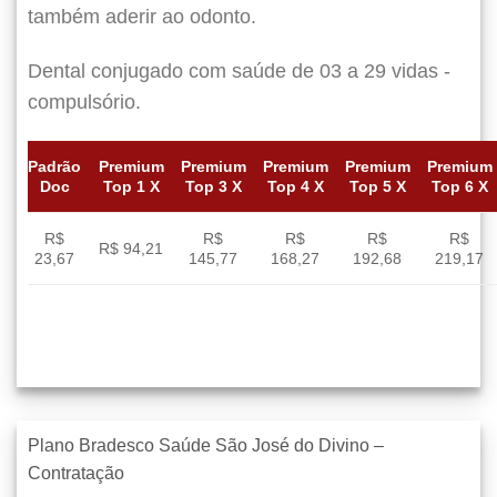
também aderir ao odonto.
Dental conjugado com saúde de 03 a 29 vidas -
compulsório.
Padrão
Premium
Premium
Premium
Premium
Premium
Doc
Top 1 X
Top 3 X
Top 4 X
Top 5 X
Top 6 X
R$
R$
R$
R$
R$
R$ 94,21
23,67
145,77
168,27
192,68
219,17
Plano Bradesco Saúde São José do Divino –
Contratação