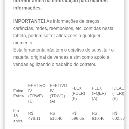
corretor antes da contratação para maiores
informações.
IMPORTANTE!
As informações de preços,
carências, redes, reembolsos, etc, contidas nesta
tabela, podem sofrer alterações a qualquer
momento.
Esta ferramenta não tem o objetivo de substituir o
material original de vendas e sim como apoio à
vendas agilizando o trabalho do corretor.
EFETIVO
EFETIVO
FLEX
FLEX
IDEAL
Faixa
IV
IV
(FCER)
(FQER)
(TERI)
Etária
(TRWE)
(TRWQ)
(E)
(A)
(E)
(E)
(A)
0 a
R$
R$
R$
R$
R$
18
478,11
516,40
596,65
610,46
602,67
anos