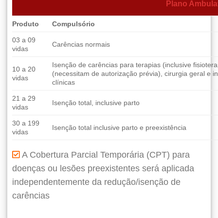
Plano Ambulat
Produto
Compulsório
03 a 09
Carências normais
vidas
Isenção de carências para terapias (inclusive fisioter
10 a 20
(necessitam de autorização prévia), cirurgia geral e 
vidas
clínicas
21 a 29
Isenção total, inclusive parto
vidas
30 a 199
Isenção total inclusive parto e preexistência
vidas
A Cobertura Parcial Temporária (CPT) para
doenças ou lesões preexistentes será aplicada
independentemente da redução/isenção de
carências