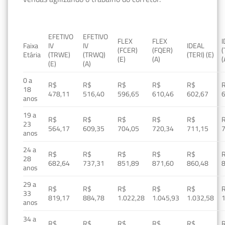
EFETIVO
EFETIVO
FLEX
FLEX
Faixa
IV
IV
IDEAL
(FCER)
(FQER)
(
Etária
(TRWE)
(TRWQ)
(TERI) (E)
(E)
(A)
(
(E)
(A)
0 a
R$
R$
R$
R$
R$
18
478,11
516,40
596,65
610,46
602,67
anos
19 a
R$
R$
R$
R$
R$
23
564,17
609,35
704,05
720,34
711,15
anos
24 a
R$
R$
R$
R$
R$
28
682,64
737,31
851,89
871,60
860,48
anos
29 a
R$
R$
R$
R$
R$
33
819,17
884,78
1.022,28
1.045,93
1.032,58
1
anos
34 a
R$
R$
R$
R$
R$