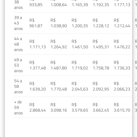
38
933,85
1.008,64
1.165,39
1.192,35
1.177,13
1
anos
39 a
R$
R$
R$
R$
R$
43
961,87
1.038,90
1.200,35
1.228,12
1.212,44
1
anos
44 a
R$
R$
R$
R$
R$
48
1.171,13
1.264,92
1.461,50
1.495,31
1.476,22
1
anos
49 a
R$
R$
R$
R$
R$
53
1.377,48
1.487,80
1.719,02
1.758,78
1.736,33
1
anos
54 a
R$
R$
R$
R$
R$
58
1.639,20
1.770,48
2.045,63
2.092,95
2.066,23
2
anos
+ de
R$
R$
R$
R$
R$
59
2.868,44
3.098,16
3.579,65
3.662,45
3.615,70
3
anos