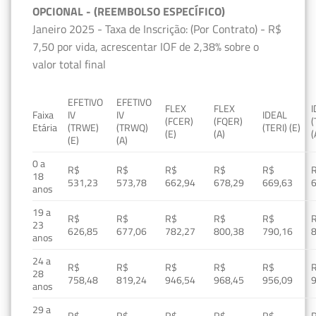
OPCIONAL - (REEMBOLSO ESPECÍFICO)
Janeiro 2025 - Taxa de Inscrição: (Por Contrato) - R$
7,50 por vida, acrescentar IOF de 2,38% sobre o
valor total final
EFETIVO
EFETIVO
FLEX
FLEX
Faixa
IV
IV
IDEAL
(FCER)
(FQER)
(
Etária
(TRWE)
(TRWQ)
(TERI) (E)
(E)
(A)
(
(E)
(A)
0 a
R$
R$
R$
R$
R$
18
531,23
573,78
662,94
678,29
669,63
anos
19 a
R$
R$
R$
R$
R$
23
626,85
677,06
782,27
800,38
790,16
anos
24 a
R$
R$
R$
R$
R$
28
758,48
819,24
946,54
968,45
956,09
anos
29 a
R$
R$
R$
R$
R$