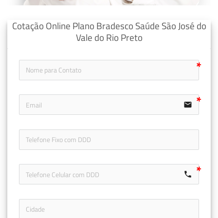
Cotação Online Plano Bradesco Saúde São José do
Vale do Rio Preto
email
icon-ph
call