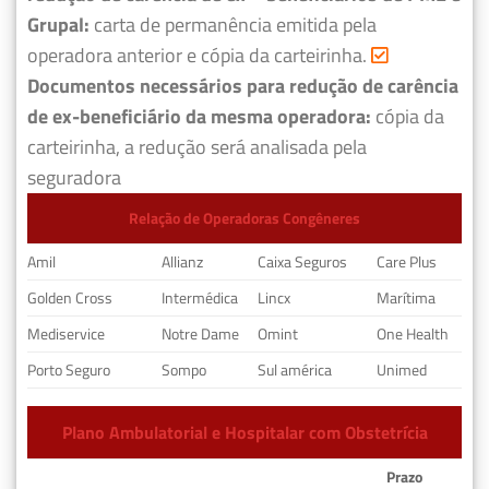
Grupal:
carta de permanência emitida pela
operadora anterior e cópia da carteirinha.
Documentos necessários para redução de carência
de ex-beneficiário da mesma operadora:
cópia da
carteirinha, a redução será analisada pela
seguradora
Relação de Operadoras Congêneres
Amil
Allianz
Caixa Seguros
Care Plus
Golden Cross
Intermédica
Lincx
Marítima
Mediservice
Notre Dame
Omint
One Health
Porto Seguro
Sompo
Sul américa
Unimed
Plano Ambulatorial e Hospitalar com Obstetrícia
Prazo