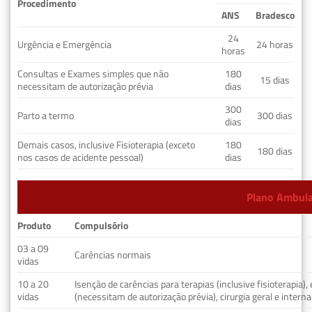
Procedimento
ANS
Bradesco
24
Urgência e Emergência
24 horas
horas
Consultas e Exames simples que não
180
15 dias
necessitam de autorização prévia
dias
300
Parto a termo
300 dias
dias
Demais casos, inclusive Fisioterapia (exceto
180
180 dias
nos casos de acidente pessoal)
dias
Plano Ambulat
Produto
Compulsório
03 a 09
Carências normais
vidas
10 a 20
Isenção de carências para terapias (inclusive fisioterapia)
vidas
(necessitam de autorização prévia), cirurgia geral e interna