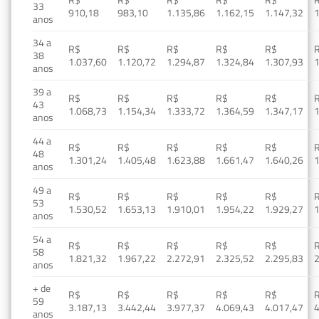
33
910,18
983,10
1.135,86
1.162,15
1.147,32
1
anos
34 a
R$
R$
R$
R$
R$
38
1.037,60
1.120,72
1.294,87
1.324,84
1.307,93
1
anos
39 a
R$
R$
R$
R$
R$
43
1.068,73
1.154,34
1.333,72
1.364,59
1.347,17
1
anos
44 a
R$
R$
R$
R$
R$
48
1.301,24
1.405,48
1.623,88
1.661,47
1.640,26
1
anos
49 a
R$
R$
R$
R$
R$
53
1.530,52
1.653,13
1.910,01
1.954,22
1.929,27
1
anos
54 a
R$
R$
R$
R$
R$
58
1.821,32
1.967,22
2.272,91
2.325,52
2.295,83
2
anos
+ de
R$
R$
R$
R$
R$
59
3.187,13
3.442,44
3.977,37
4.069,43
4.017,47
4
anos