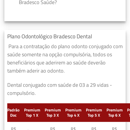
Bradesco Saúde?
Plano Odontológico Bradesco Dental
Para a contratação do plano odonto conjugado com
saúde somente na opção compulsória, todos os
beneficiários que aderirem ao saúde deverão
também aderir ao odonto.
Dental conjugado com saúde de 03 a 29 vidas -
compulsório.
Padrão
Premium
Premium
Premium
Premium
Premium
P
Doc
Top 1 X
Top 3 X
Top 4 X
Top 5 X
Top 6 X
R$
R$
R$
R$
R$