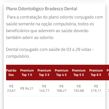
Plano Odontológico Bradesco Dental
Para a contratação do plano odonto conjugado com
saúde somente na opção compulsória, todos os
beneficiários que aderirem ao saúde deverão
também aderir ao odonto.
Dental conjugado com saúde de 03 a 29 vidas -
compulsório.
Padrão
Premium
Premium
Premium
Premium
Premium
P
Doc
Top 1 X
Top 3 X
Top 4 X
Top 5 X
Top 6 X
R$
R$
R$
R$
R$
R$ 94,21
23,67
145,77
168,27
192,68
219,17