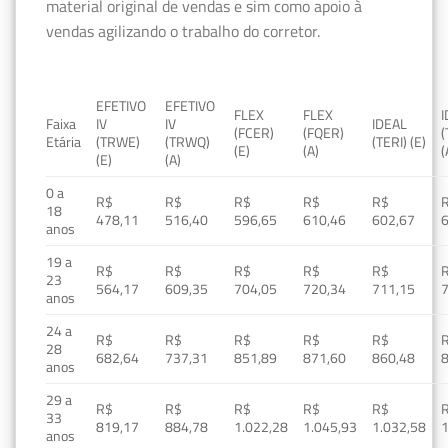
material original de vendas e sim como apoio à
vendas agilizando o trabalho do corretor.
EFETIVO
EFETIVO
FLEX
FLEX
Faixa
IV
IV
IDEAL
(FCER)
(FQER)
(
Etária
(TRWE)
(TRWQ)
(TERI) (E)
(E)
(A)
(
(E)
(A)
0 a
R$
R$
R$
R$
R$
18
478,11
516,40
596,65
610,46
602,67
anos
19 a
R$
R$
R$
R$
R$
23
564,17
609,35
704,05
720,34
711,15
anos
24 a
R$
R$
R$
R$
R$
28
682,64
737,31
851,89
871,60
860,48
anos
29 a
R$
R$
R$
R$
R$
33
819,17
884,78
1.022,28
1.045,93
1.032,58
1
anos