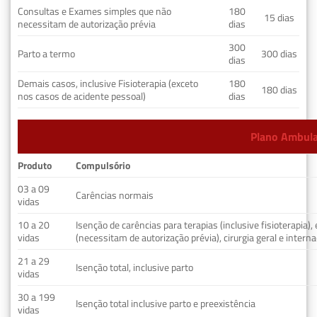
Consultas e Exames simples que não
180
15 dias
necessitam de autorização prévia
dias
300
Parto a termo
300 dias
dias
Demais casos, inclusive Fisioterapia (exceto
180
180 dias
nos casos de acidente pessoal)
dias
Plano Ambulat
Produto
Compulsório
03 a 09
Carências normais
vidas
10 a 20
Isenção de carências para terapias (inclusive fisioterapia)
vidas
(necessitam de autorização prévia), cirurgia geral e interna
21 a 29
Isenção total, inclusive parto
vidas
30 a 199
Isenção total inclusive parto e preexistência
vidas