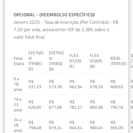
OPCIONAL - (REEMBOLSO ESPECÍFICO)
Janeiro 2025 - Taxa de Inscrição: (Por Contrato) - R$
7,50 por vida, acrescentar IOF de 2,38% sobre o
valor total final
EFETIVO
EFETIVO
FLEX
FLEX
Faixa
IV
IV
IDEAL
(FCER)
(FQER)
(
Etária
(TRWE)
(TRWQ)
(TERI) (E)
(E)
(A)
(
(E)
(A)
0 a
R$
R$
R$
R$
R$
18
531,23
573,78
662,94
678,29
669,63
anos
19 a
R$
R$
R$
R$
R$
23
626,85
677,06
782,27
800,38
790,16
anos
24 a
R$
R$
R$
R$
R$
28
758,48
819,24
946,54
968,45
956,09
anos