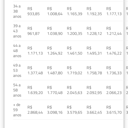
34 a
R$
R$
R$
R$
R$
38
933,85
1.008,64
1.165,39
1.192,35
1.177,13
1
anos
39 a
R$
R$
R$
R$
R$
43
961,87
1.038,90
1.200,35
1.228,12
1.212,44
1
anos
44 a
R$
R$
R$
R$
R$
48
1.171,13
1.264,92
1.461,50
1.495,31
1.476,22
1
anos
49 a
R$
R$
R$
R$
R$
53
1.377,48
1.487,80
1.719,02
1.758,78
1.736,33
1
anos
54 a
R$
R$
R$
R$
R$
58
1.639,20
1.770,48
2.045,63
2.092,95
2.066,23
2
anos
+ de
R$
R$
R$
R$
R$
59
2.868,44
3.098,16
3.579,65
3.662,45
3.615,70
3
anos