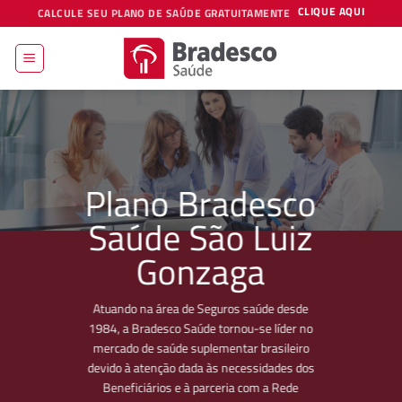
Skip
CLIQUE AQUI
CALCULE SEU PLANO DE SAÚDE GRATUITAMENTE
to
content
Plano Bradesco
Saúde São Luiz
Gonzaga
Atuando na área de Seguros saúde desde
1984, a Bradesco Saúde tornou-se líder no
mercado de saúde suplementar brasileiro
devido à atenção dada às necessidades dos
Beneficiários e à parceria com a Rede