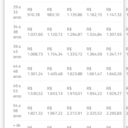
29 a
R$
R$
R$
R$
R$
33
910,18
983,10
1.135,86
1.162,15
1.147,32
1
anos
34 a
R$
R$
R$
R$
R$
38
1.037,60
1.120,72
1.294,87
1.324,84
1.307,93
1
anos
39 a
R$
R$
R$
R$
R$
43
1.068,73
1.154,34
1.333,72
1.364,59
1.347,17
1
anos
44 a
R$
R$
R$
R$
R$
48
1.301,24
1.405,48
1.623,88
1.661,47
1.640,26
1
anos
49 a
R$
R$
R$
R$
R$
53
1.530,52
1.653,13
1.910,01
1.954,22
1.929,27
1
anos
54 a
R$
R$
R$
R$
R$
58
1.821,32
1.967,22
2.272,91
2.325,52
2.295,83
2
anos
+ de
R$
R$
R$
R$
R$