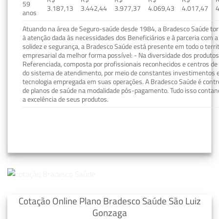
59
3.187,13
3.442,44
3.977,37
4.069,43
4.017,47
4
anos
Atuando na área de Seguro-saúde desde 1984, a Bradesco Saúde torn
à atenção dada às necessidades dos Beneficiários e à parceria com a 
solidez e segurança, a Bradesco Saúde está presente em todo o terri
empresarial da melhor forma possível: - Na diversidade dos produto
Referenciada, composta por profissionais reconhecidos e centros de
do sistema de atendimento, por meio de constantes investimentos e
tecnologia empregada em suas operações. A Bradesco Saúde é contro
de planos de saúde na modalidade pós-pagamento. Tudo isso contand
a excelência de seus produtos.
Cotação Online Plano Bradesco Saúde São Luiz
Gonzaga