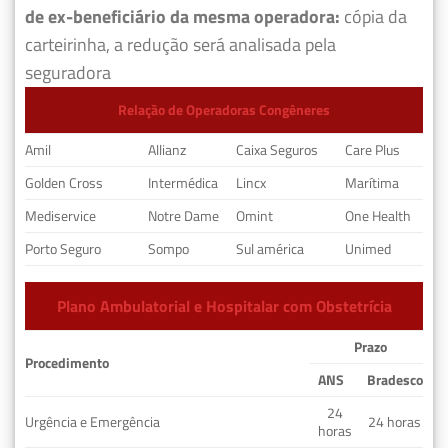
de ex-beneficiário da mesma operadora:
cópia da
carteirinha, a redução será analisada pela
seguradora
Relação de Operadoras Congêneres
Amil
Allianz
Caixa Seguros
Care Plus
Golden Cross
Intermédica
Lincx
Marítima
Mediservice
Notre Dame
Omint
One Health
Porto Seguro
Sompo
Sul américa
Unimed
Plano Ambulatorial e Hospitalar com Obstetrícia
Prazo
Procedimento
ANS
Bradesco
24
Urgência e Emergência
24 horas
horas