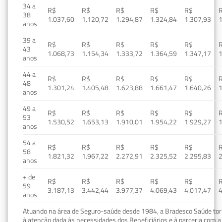
34 a
R$
R$
R$
R$
R$
38
1.037,60
1.120,72
1.294,87
1.324,84
1.307,93
1
anos
39 a
R$
R$
R$
R$
R$
43
1.068,73
1.154,34
1.333,72
1.364,59
1.347,17
1
anos
44 a
R$
R$
R$
R$
R$
48
1.301,24
1.405,48
1.623,88
1.661,47
1.640,26
1
anos
49 a
R$
R$
R$
R$
R$
53
1.530,52
1.653,13
1.910,01
1.954,22
1.929,27
1
anos
54 a
R$
R$
R$
R$
R$
58
1.821,32
1.967,22
2.272,91
2.325,52
2.295,83
2
anos
+ de
R$
R$
R$
R$
R$
59
3.187,13
3.442,44
3.977,37
4.069,43
4.017,47
4
anos
Atuando na área de Seguro-saúde desde 1984, a Bradesco Saúde torn
à atenção dada às necessidades dos Beneficiários e à parceria com a 