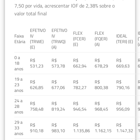
7,50 por vida, acrescentar IOF de 2,38% sobre o
valor total final
EFETIVO
EFETIVO
FLEX
FLEX
Faixa
IV
IV
IDEAL
(FCER)
(FQER)
(
Etária
(TRWE)
(TRWQ)
(TERI) (E)
(E)
(A)
(
(E)
(A)
0 a
R$
R$
R$
R$
R$
18
531,23
573,78
662,94
678,29
669,63
anos
19 a
R$
R$
R$
R$
R$
23
626,85
677,06
782,27
800,38
790,16
anos
24 a
R$
R$
R$
R$
R$
28
758,48
819,24
946,54
968,45
956,09
anos
29 a
R$
R$
R$
R$
R$
33
910,18
983,10
1.135,86
1.162,15
1.147,32
1
anos