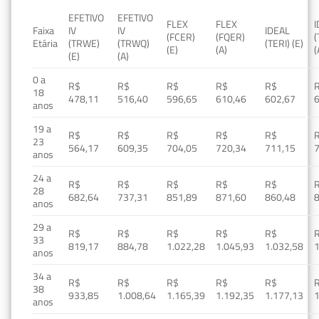
EFETIVO
EFETIVO
FLEX
FLEX
Faixa
IV
IV
IDEAL
(FCER)
(FQER)
(
Etária
(TRWE)
(TRWQ)
(TERI) (E)
(E)
(A)
(
(E)
(A)
0 a
R$
R$
R$
R$
R$
18
478,11
516,40
596,65
610,46
602,67
anos
19 a
R$
R$
R$
R$
R$
23
564,17
609,35
704,05
720,34
711,15
anos
24 a
R$
R$
R$
R$
R$
28
682,64
737,31
851,89
871,60
860,48
anos
29 a
R$
R$
R$
R$
R$
33
819,17
884,78
1.022,28
1.045,93
1.032,58
1
anos
34 a
R$
R$
R$
R$
R$
38
933,85
1.008,64
1.165,39
1.192,35
1.177,13
1
anos