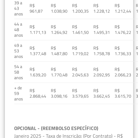
39 a
R$
R$
R$
R$
R$
43
961,87
1.038,90
1.200,35
1.228,12
1.212,44
1
anos
44 a
R$
R$
R$
R$
R$
48
1.171,13
1.264,92
1.461,50
1.495,31
1.476,22
1
anos
49 a
R$
R$
R$
R$
R$
53
1.377,48
1.487,80
1.719,02
1.758,78
1.736,33
1
anos
54 a
R$
R$
R$
R$
R$
58
1.639,20
1.770,48
2.045,63
2.092,95
2.066,23
2
anos
+ de
R$
R$
R$
R$
R$
59
2.868,44
3.098,16
3.579,65
3.662,45
3.615,70
3
anos
OPCIONAL - (REEMBOLSO ESPECÍFICO)
Janeiro 2025 - Taxa de Inscrição: (Por Contrato) - R$