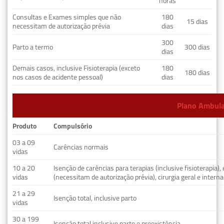
horas
Consultas e Exames simples que não
180
15 dias
necessitam de autorização prévia
dias
300
Parto a termo
300 dias
dias
Demais casos, inclusive Fisioterapia (exceto
180
180 dias
nos casos de acidente pessoal)
dias
Plano Ambulat
Produto
Compulsório
03 a 09
Carências normais
vidas
10 a 20
Isenção de carências para terapias (inclusive fisioterapia)
vidas
(necessitam de autorização prévia), cirurgia geral e interna
21 a 29
Isenção total, inclusive parto
vidas
30 a 199
Isenção total inclusive parto e preexistência