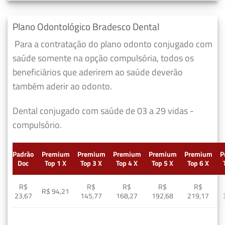
Plano Odontológico Bradesco Dental
Para a contratação do plano odonto conjugado com
saúde somente na opção compulsória, todos os
beneficiários que aderirem ao saúde deverão
também aderir ao odonto.
Dental conjugado com saúde de 03 a 29 vidas -
compulsório.
Padrão
Premium
Premium
Premium
Premium
Premium
P
Doc
Top 1 X
Top 3 X
Top 4 X
Top 5 X
Top 6 X
R$
R$
R$
R$
R$
R$ 94,21
23,67
145,77
168,27
192,68
219,17