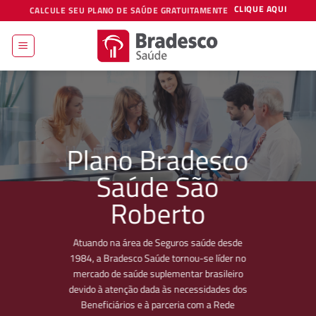
Skip
CLIQUE AQUI
CALCULE SEU PLANO DE SAÚDE GRATUITAMENTE
to
content
Plano Bradesco
Saúde São
Roberto
Atuando na área de Seguros saúde desde
1984, a Bradesco Saúde tornou-se líder no
mercado de saúde suplementar brasileiro
devido à atenção dada às necessidades dos
Beneficiários e à parceria com a Rede