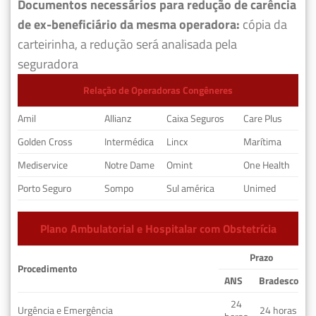
Documentos necessários para redução de carência
de ex-beneficiário da mesma operadora:
cópia da
carteirinha, a redução será analisada pela
seguradora
Relação de Operadoras Congêneres
Amil
Allianz
Caixa Seguros
Care Plus
Golden Cross
Intermédica
Lincx
Marítima
Mediservice
Notre Dame
Omint
One Health
Porto Seguro
Sompo
Sul américa
Unimed
Plano Ambulatorial e Hospitalar com Obstetrícia
Prazo
Procedimento
ANS
Bradesco
24
Urgência e Emergência
24 horas