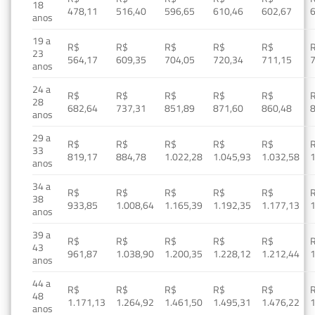
18
478,11
516,40
596,65
610,46
602,67
anos
19 a
R$
R$
R$
R$
R$
23
564,17
609,35
704,05
720,34
711,15
anos
24 a
R$
R$
R$
R$
R$
28
682,64
737,31
851,89
871,60
860,48
anos
29 a
R$
R$
R$
R$
R$
33
819,17
884,78
1.022,28
1.045,93
1.032,58
1
anos
34 a
R$
R$
R$
R$
R$
38
933,85
1.008,64
1.165,39
1.192,35
1.177,13
1
anos
39 a
R$
R$
R$
R$
R$
43
961,87
1.038,90
1.200,35
1.228,12
1.212,44
1
anos
44 a
R$
R$
R$
R$
R$
48
1.171,13
1.264,92
1.461,50
1.495,31
1.476,22
1
anos