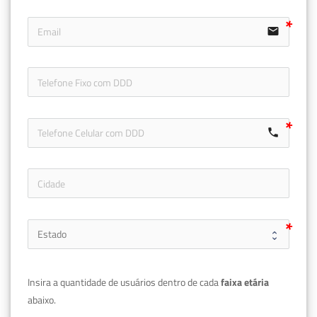
email
icon-ph
call
Insira a quantidade de usuários dentro de cada 
faixa etária 
abaixo.