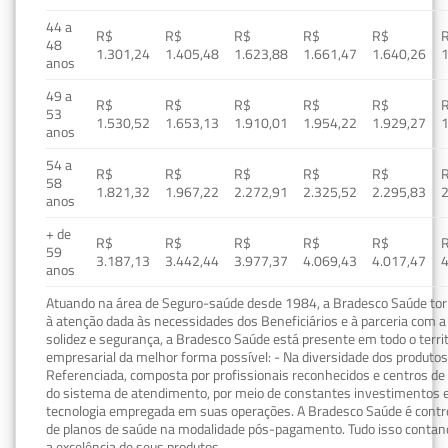
44 a
R$
R$
R$
R$
R$
48
1.301,24
1.405,48
1.623,88
1.661,47
1.640,26
1
anos
49 a
R$
R$
R$
R$
R$
53
1.530,52
1.653,13
1.910,01
1.954,22
1.929,27
1
anos
54 a
R$
R$
R$
R$
R$
58
1.821,32
1.967,22
2.272,91
2.325,52
2.295,83
2
anos
+ de
R$
R$
R$
R$
R$
59
3.187,13
3.442,44
3.977,37
4.069,43
4.017,47
4
anos
Atuando na área de Seguro-saúde desde 1984, a Bradesco Saúde torn
à atenção dada às necessidades dos Beneficiários e à parceria com a 
solidez e segurança, a Bradesco Saúde está presente em todo o terri
empresarial da melhor forma possível: - Na diversidade dos produto
Referenciada, composta por profissionais reconhecidos e centros de
do sistema de atendimento, por meio de constantes investimentos e
tecnologia empregada em suas operações. A Bradesco Saúde é contro
de planos de saúde na modalidade pós-pagamento. Tudo isso contand
a excelência de seus produtos.