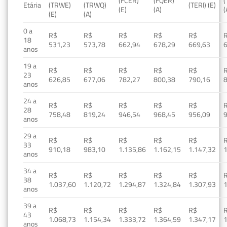
(FCER)
(FQER)
(
Etária
(TRWE)
(TRWQ)
(TERI) (E)
(E)
(A)
(
(E)
(A)
0 a
R$
R$
R$
R$
R$
18
531,23
573,78
662,94
678,29
669,63
anos
19 a
R$
R$
R$
R$
R$
23
626,85
677,06
782,27
800,38
790,16
anos
24 a
R$
R$
R$
R$
R$
28
758,48
819,24
946,54
968,45
956,09
anos
29 a
R$
R$
R$
R$
R$
33
910,18
983,10
1.135,86
1.162,15
1.147,32
1
anos
34 a
R$
R$
R$
R$
R$
38
1.037,60
1.120,72
1.294,87
1.324,84
1.307,93
1
anos
39 a
R$
R$
R$
R$
R$
43
1.068,73
1.154,34
1.333,72
1.364,59
1.347,17
1
anos