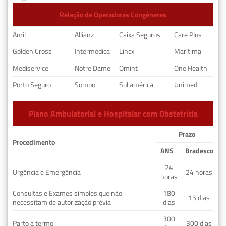
Relação de Operadoras Congêneres
Amil
Allianz
Caixa Seguros
Care Plus
Golden Cross
Intermédica
Lincx
Marítima
Mediservice
Notre Dame
Omint
One Health
Porto Seguro
Sompo
Sul américa
Unimed
Plano Ambulatorial e Hospitalar com Obstetrícia
Prazo
Procedimento
ANS
Bradesco
24
Urgência e Emergência
24 horas
horas
Consultas e Exames simples que não
180
15 dias
necessitam de autorização prévia
dias
300
Parto a termo
300 dias