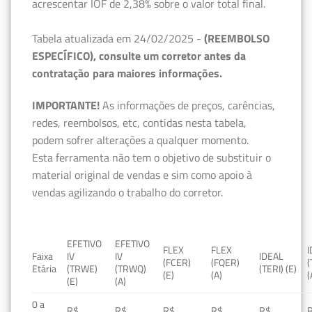
acrescentar IOF de 2,38% sobre o valor total final.
Tabela atualizada em 24/02/2025 -
(REEMBOLSO
ESPECÍFICO), consulte um corretor antes da
contratação para maiores informações.
IMPORTANTE!
As informações de preços, carências,
redes, reembolsos, etc, contidas nesta tabela,
podem sofrer alterações a qualquer momento.
Esta ferramenta não tem o objetivo de substituir o
material original de vendas e sim como apoio à
vendas agilizando o trabalho do corretor.
EFETIVO
EFETIVO
FLEX
FLEX
Faixa
IV
IV
IDEAL
(FCER)
(FQER)
(
Etária
(TRWE)
(TRWQ)
(TERI) (E)
(E)
(A)
(
(E)
(A)
0 a
R$
R$
R$
R$
R$