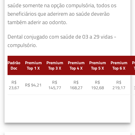
saúde somente na opção compulsória, todos os
beneficiários que aderirem ao saúde deverão
também aderir ao odonto.
Dental conjugado com saúde de 03 a 29 vidas -
compulsório.
Padrão
Premium
Premium
Premium
Premium
Premium
P
Doc
Top 1 X
Top 3 X
Top 4 X
Top 5 X
Top 6 X
R$
R$
R$
R$
R$
R$ 94,21
23,67
145,77
168,27
192,68
219,17