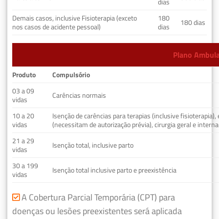
dias
Demais casos, inclusive Fisioterapia (exceto
180
180 dias
nos casos de acidente pessoal)
dias
Plano Ambulat
Produto
Compulsório
03 a 09
Carências normais
vidas
10 a 20
Isenção de carências para terapias (inclusive fisioterapia)
vidas
(necessitam de autorização prévia), cirurgia geral e interna
21 a 29
Isenção total, inclusive parto
vidas
30 a 199
Isenção total inclusive parto e preexistência
vidas
A Cobertura Parcial Temporária (CPT) para
doenças ou lesões preexistentes será aplicada