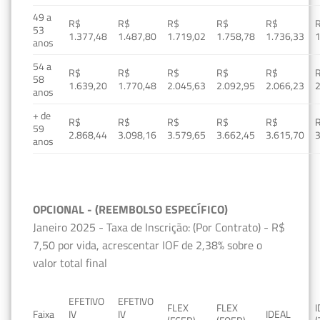
49 a
R$
R$
R$
R$
R$
53
1.377,48
1.487,80
1.719,02
1.758,78
1.736,33
1
anos
54 a
R$
R$
R$
R$
R$
58
1.639,20
1.770,48
2.045,63
2.092,95
2.066,23
2
anos
+ de
R$
R$
R$
R$
R$
59
2.868,44
3.098,16
3.579,65
3.662,45
3.615,70
3
anos
OPCIONAL - (REEMBOLSO ESPECÍFICO)
Janeiro 2025 - Taxa de Inscrição: (Por Contrato) - R$
7,50 por vida, acrescentar IOF de 2,38% sobre o
valor total final
EFETIVO
EFETIVO
FLEX
FLEX
Faixa
IV
IV
IDEAL