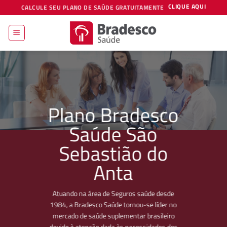
Skip
CLIQUE AQUI
CALCULE SEU PLANO DE SAÚDE GRATUITAMENTE
to
content
Plano Bradesco
Saúde São
Sebastião do
Anta
Atuando na área de Seguros saúde desde
1984, a Bradesco Saúde tornou-se líder no
mercado de saúde suplementar brasileiro
devido à atenção dada às necessidades dos