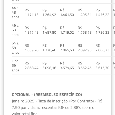
44 a
R$
R$
R$
R$
R$
48
1.171,13
1.264,92
1.461,50
1.495,31
1.476,22
1
anos
49 a
R$
R$
R$
R$
R$
53
1.377,48
1.487,80
1.719,02
1.758,78
1.736,33
1
anos
54 a
R$
R$
R$
R$
R$
58
1.639,20
1.770,48
2.045,63
2.092,95
2.066,23
2
anos
+ de
R$
R$
R$
R$
R$
59
2.868,44
3.098,16
3.579,65
3.662,45
3.615,70
3
anos
OPCIONAL - (REEMBOLSO ESPECÍFICO)
Janeiro 2025 - Taxa de Inscrição: (Por Contrato) - R$
7,50 por vida, acrescentar IOF de 2,38% sobre o
valor total final