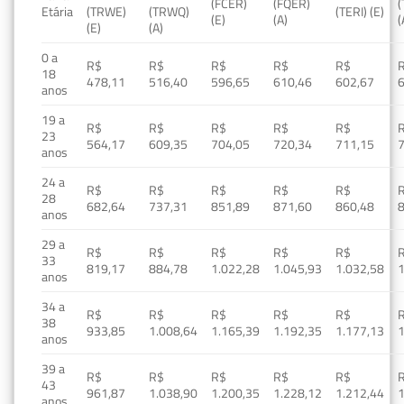
(FCER)
(FQER)
(
Etária
(TRWE)
(TRWQ)
(TERI) (E)
(E)
(A)
(
(E)
(A)
0 a
R$
R$
R$
R$
R$
18
478,11
516,40
596,65
610,46
602,67
anos
19 a
R$
R$
R$
R$
R$
23
564,17
609,35
704,05
720,34
711,15
anos
24 a
R$
R$
R$
R$
R$
28
682,64
737,31
851,89
871,60
860,48
anos
29 a
R$
R$
R$
R$
R$
33
819,17
884,78
1.022,28
1.045,93
1.032,58
1
anos
34 a
R$
R$
R$
R$
R$
38
933,85
1.008,64
1.165,39
1.192,35
1.177,13
1
anos
39 a
R$
R$
R$
R$
R$
43
961,87
1.038,90
1.200,35
1.228,12
1.212,44
1
anos