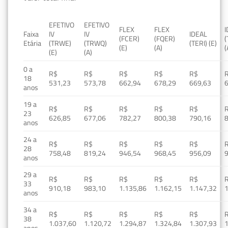
EFETIVO
EFETIVO
FLEX
FLEX
Faixa
IV
IV
IDEAL
(FCER)
(FQER)
(
Etária
(TRWE)
(TRWQ)
(TERI) (E)
(E)
(A)
(
(E)
(A)
0 a
R$
R$
R$
R$
R$
18
531,23
573,78
662,94
678,29
669,63
anos
19 a
R$
R$
R$
R$
R$
23
626,85
677,06
782,27
800,38
790,16
anos
24 a
R$
R$
R$
R$
R$
28
758,48
819,24
946,54
968,45
956,09
anos
29 a
R$
R$
R$
R$
R$
33
910,18
983,10
1.135,86
1.162,15
1.147,32
1
anos
34 a
R$
R$
R$
R$
R$
38
1.037,60
1.120,72
1.294,87
1.324,84
1.307,93
1
anos