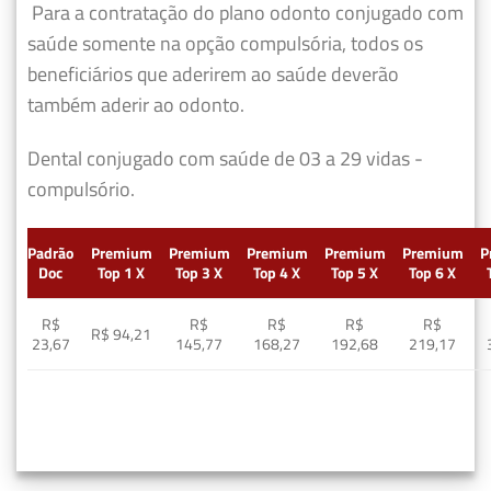
Para a contratação do plano odonto conjugado com
saúde somente na opção compulsória, todos os
beneficiários que aderirem ao saúde deverão
também aderir ao odonto.
Dental conjugado com saúde de 03 a 29 vidas -
compulsório.
Padrão
Premium
Premium
Premium
Premium
Premium
P
Doc
Top 1 X
Top 3 X
Top 4 X
Top 5 X
Top 6 X
R$
R$
R$
R$
R$
R$ 94,21
23,67
145,77
168,27
192,68
219,17