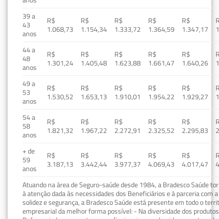
39 a
R$
R$
R$
R$
R$
43
1.068,73
1.154,34
1.333,72
1.364,59
1.347,17
1
anos
44 a
R$
R$
R$
R$
R$
48
1.301,24
1.405,48
1.623,88
1.661,47
1.640,26
1
anos
49 a
R$
R$
R$
R$
R$
53
1.530,52
1.653,13
1.910,01
1.954,22
1.929,27
1
anos
54 a
R$
R$
R$
R$
R$
58
1.821,32
1.967,22
2.272,91
2.325,52
2.295,83
2
anos
+ de
R$
R$
R$
R$
R$
59
3.187,13
3.442,44
3.977,37
4.069,43
4.017,47
4
anos
Atuando na área de Seguro-saúde desde 1984, a Bradesco Saúde torn
à atenção dada às necessidades dos Beneficiários e à parceria com a 
solidez e segurança, a Bradesco Saúde está presente em todo o terri
empresarial da melhor forma possível: - Na diversidade dos produto