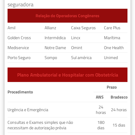
seguradora
Relação de Operadoras Congêneres
Amil
Allianz
Caixa Seguros
Care Plus
Golden Cross
Intermédica
Lincx
Marítima
Mediservice
Notre Dame
Omint
One Health
Porto Seguro
Sompo
Sul américa
Unimed
Plano Ambulatorial e Hospitalar com Obstetrícia
Prazo
Procedimento
ANS
Bradesco
24
Urgência e Emergência
24 horas
horas
Consultas e Exames simples que não
180
15 dias
necessitam de autorização prévia
dias