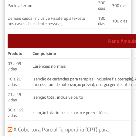
300
Parto a termo
300 dias
dias
Demais casos, inclusive Fisioterapia (exceto
180
180 dias
nos casos de acidente pessoal)
dias
Plano Ambulat
Produto
Compulsório
03 a 09
Carências normais
vidas
10 a 20
Isenção de carências para terapias (inclusive fisioterapia)
vidas
(necessitam de autorização prévia), cirurgia geral e interna
21 a 29
Isenção total, inclusive parto
vidas
30 a 199
Isenção total inclusive parto e preexistência
vidas
A Cobertura Parcial Temporária (CPT) para