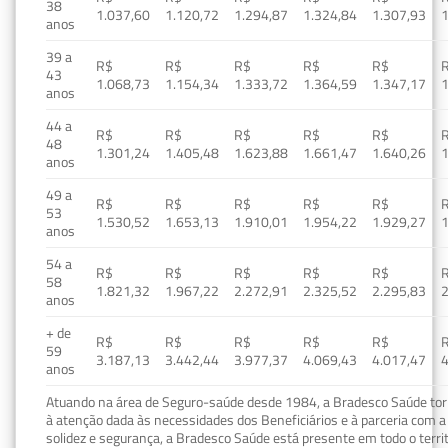
38
1.037,60
1.120,72
1.294,87
1.324,84
1.307,93
1
anos
39 a
R$
R$
R$
R$
R$
43
1.068,73
1.154,34
1.333,72
1.364,59
1.347,17
1
anos
44 a
R$
R$
R$
R$
R$
48
1.301,24
1.405,48
1.623,88
1.661,47
1.640,26
1
anos
49 a
R$
R$
R$
R$
R$
53
1.530,52
1.653,13
1.910,01
1.954,22
1.929,27
1
anos
54 a
R$
R$
R$
R$
R$
58
1.821,32
1.967,22
2.272,91
2.325,52
2.295,83
2
anos
+ de
R$
R$
R$
R$
R$
59
3.187,13
3.442,44
3.977,37
4.069,43
4.017,47
4
anos
Atuando na área de Seguro-saúde desde 1984, a Bradesco Saúde torn
à atenção dada às necessidades dos Beneficiários e à parceria com a 
solidez e segurança, a Bradesco Saúde está presente em todo o terri