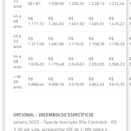
43
961,87
1.038,90
1.200,35
1.228,12
1.212,44
1
anos
44 a
R$
R$
R$
R$
R$
48
1.171,13
1.264,92
1.461,50
1.495,31
1.476,22
1
anos
49 a
R$
R$
R$
R$
R$
53
1.377,48
1.487,80
1.719,02
1.758,78
1.736,33
1
anos
54 a
R$
R$
R$
R$
R$
58
1.639,20
1.770,48
2.045,63
2.092,95
2.066,23
2
anos
+ de
R$
R$
R$
R$
R$
59
2.868,44
3.098,16
3.579,65
3.662,45
3.615,70
3
anos
OPCIONAL - (REEMBOLSO ESPECÍFICO)
Janeiro 2025 - Taxa de Inscrição: (Por Contrato) - R$
7,50 por vida, acrescentar IOF de 2,38% sobre o