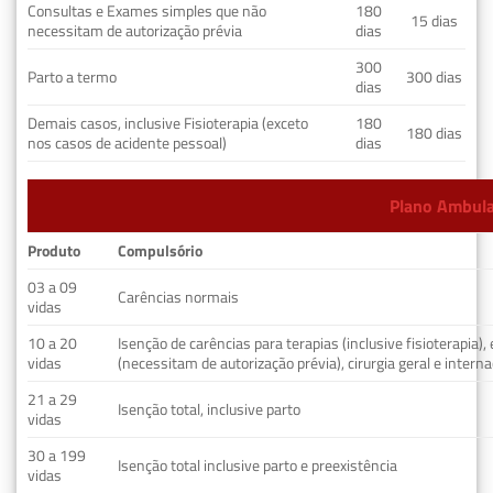
Consultas e Exames simples que não
180
15 dias
necessitam de autorização prévia
dias
300
Parto a termo
300 dias
dias
Demais casos, inclusive Fisioterapia (exceto
180
180 dias
nos casos de acidente pessoal)
dias
Plano Ambulat
Produto
Compulsório
03 a 09
Carências normais
vidas
10 a 20
Isenção de carências para terapias (inclusive fisioterapia)
vidas
(necessitam de autorização prévia), cirurgia geral e interna
21 a 29
Isenção total, inclusive parto
vidas
30 a 199
Isenção total inclusive parto e preexistência
vidas