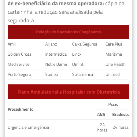
de ex-beneficiário da mesma operadora:
cópia da
carteirinha, a redução será analisada pela
seguradora
Relação de Operadoras Congêneres
Amil
Allianz
Caixa Seguros
Care Plus
Golden Cross
Intermédica
Lincx
Marítima
Mediservice
Notre Dame
Omint
One Health
Porto Seguro
Sompo
Sul américa
Unimed
Plano Ambulatorial e Hospitalar com Obstetrícia
Prazo
Procedimento
ANS
Bradesco
24
Urgência e Emergência
24 horas
horas