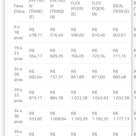
EFETIVO
EFETIVO
FLEX
FLEX
Faixa
IV
IV
IDEAL
(FCER)
(FQER)
(
Etária
(TRWE)
(TRWQ)
(TERI) (E)
(E)
(A)
(
(E)
(A)
0 a
R$
R$
R$
R$
R$
18
478,11
516,40
596,65
610,46
602,67
anos
19 a
R$
R$
R$
R$
R$
23
564,17
609,35
704,05
720,34
711,15
anos
24 a
R$
R$
R$
R$
R$
28
682,64
737,31
851,89
871,60
860,48
anos
29 a
R$
R$
R$
R$
R$
33
819,17
884,78
1.022,28
1.045,93
1.032,58
1
anos
34 a
R$
R$
R$
R$
R$
38
933,85
1.008,64
1.165,39
1.192,35
1.177,13
1
anos
39 a
R$
R$
R$
R$
R$