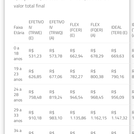
valor total final
EFETIVO
EFETIVO
FLEX
FLEX
Faixa
IV
IV
IDEAL
(FCER)
(FQER)
(
Etária
(TRWE)
(TRWQ)
(TERI) (E)
(E)
(A)
(
(E)
(A)
0 a
R$
R$
R$
R$
R$
18
531,23
573,78
662,94
678,29
669,63
anos
19 a
R$
R$
R$
R$
R$
23
626,85
677,06
782,27
800,38
790,16
anos
24 a
R$
R$
R$
R$
R$
28
758,48
819,24
946,54
968,45
956,09
anos
29 a
R$
R$
R$
R$
R$
33
910,18
983,10
1.135,86
1.162,15
1.147,32
1
anos
34 a
R$
R$
R$
R$
R$