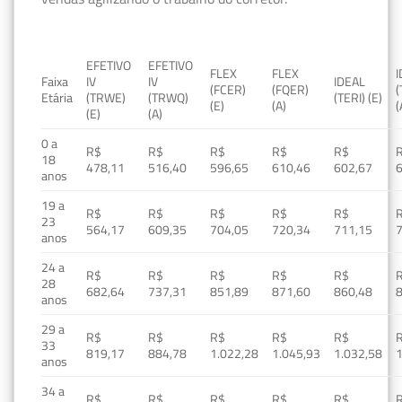
EFETIVO
EFETIVO
FLEX
FLEX
Faixa
IV
IV
IDEAL
(FCER)
(FQER)
(
Etária
(TRWE)
(TRWQ)
(TERI) (E)
(E)
(A)
(
(E)
(A)
0 a
R$
R$
R$
R$
R$
18
478,11
516,40
596,65
610,46
602,67
anos
19 a
R$
R$
R$
R$
R$
23
564,17
609,35
704,05
720,34
711,15
anos
24 a
R$
R$
R$
R$
R$
28
682,64
737,31
851,89
871,60
860,48
anos
29 a
R$
R$
R$
R$
R$
33
819,17
884,78
1.022,28
1.045,93
1.032,58
1
anos
34 a
R$
R$
R$
R$
R$