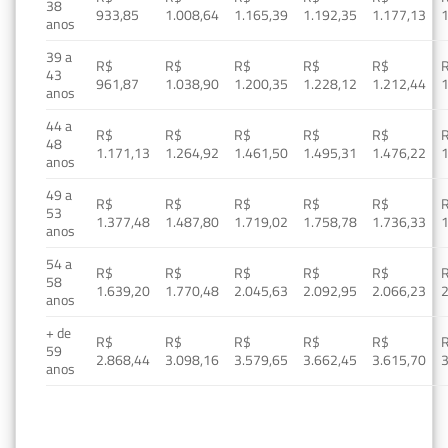
38
933,85
1.008,64
1.165,39
1.192,35
1.177,13
1
anos
39 a
R$
R$
R$
R$
R$
43
961,87
1.038,90
1.200,35
1.228,12
1.212,44
1
anos
44 a
R$
R$
R$
R$
R$
48
1.171,13
1.264,92
1.461,50
1.495,31
1.476,22
1
anos
49 a
R$
R$
R$
R$
R$
53
1.377,48
1.487,80
1.719,02
1.758,78
1.736,33
1
anos
54 a
R$
R$
R$
R$
R$
58
1.639,20
1.770,48
2.045,63
2.092,95
2.066,23
2
anos
+ de
R$
R$
R$
R$
R$
59
2.868,44
3.098,16
3.579,65
3.662,45
3.615,70
3
anos