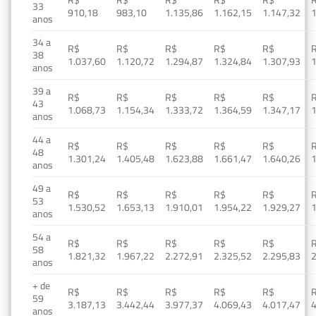
33
910,18
983,10
1.135,86
1.162,15
1.147,32
1
anos
34 a
R$
R$
R$
R$
R$
38
1.037,60
1.120,72
1.294,87
1.324,84
1.307,93
1
anos
39 a
R$
R$
R$
R$
R$
43
1.068,73
1.154,34
1.333,72
1.364,59
1.347,17
1
anos
44 a
R$
R$
R$
R$
R$
48
1.301,24
1.405,48
1.623,88
1.661,47
1.640,26
1
anos
49 a
R$
R$
R$
R$
R$
53
1.530,52
1.653,13
1.910,01
1.954,22
1.929,27
1
anos
54 a
R$
R$
R$
R$
R$
58
1.821,32
1.967,22
2.272,91
2.325,52
2.295,83
2
anos
+ de
R$
R$
R$
R$
R$
59
3.187,13
3.442,44
3.977,37
4.069,43
4.017,47
4
anos