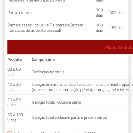
necessitam de autorização prévia
dias
300
Parto a termo
300 dias
dias
Demais casos, inclusive Fisioterapia (exceto
180
180 dias
nos casos de acidente pessoal)
dias
Plano Ambulat
Produto
Compulsório
03 a 09
Carências normais
vidas
10 a 20
Isenção de carências para terapias (inclusive fisioterapia)
vidas
(necessitam de autorização prévia), cirurgia geral e interna
21 a 29
Isenção total, inclusive parto
vidas
30 a 199
Isenção total inclusive parto e preexistência
vidas