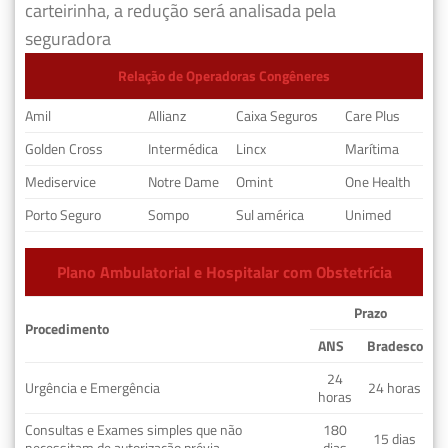
carteirinha, a redução será analisada pela
seguradora
Relação de Operadoras Congêneres
Amil
Allianz
Caixa Seguros
Care Plus
Golden Cross
Intermédica
Lincx
Marítima
Mediservice
Notre Dame
Omint
One Health
Porto Seguro
Sompo
Sul américa
Unimed
Plano Ambulatorial e Hospitalar com Obstetrícia
Prazo
Procedimento
ANS
Bradesco
24
Urgência e Emergência
24 horas
horas
Consultas e Exames simples que não
180
15 dias