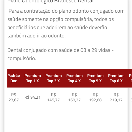
Plano Odontológico Bradesco Dental
Para a contratação do plano odonto conjugado com
saúde somente na opção compulsória, todos os
beneficiários que aderirem ao saúde deverão
também aderir ao odonto.
Dental conjugado com saúde de 03 a 29 vidas -
compulsório.
Padrão
Premium
Premium
Premium
Premium
Premium
P
Doc
Top 1 X
Top 3 X
Top 4 X
Top 5 X
Top 6 X
R$
R$
R$
R$
R$
R$ 94,21
23,67
145,77
168,27
192,68
219,17