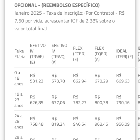
OPCIONAL - (REEMBOLSO ESPECÍFICO)
Janeiro 2025 - Taxa de Inscrição: (Por Contrato) - R$
7,50 por vida, acrescentar IOF de 2,38% sobre o
valor total final
EFETIVO
EFETIVO
FLEX
FLEX
Faixa
IV
IV
IDEAL
(FCER)
(FQER)
(
Etária
(TRWE)
(TRWQ)
(TERI) (E)
(E)
(A)
(
(E)
(A)
0 a
R$
R$
R$
R$
R$
18
531,23
573,78
662,94
678,29
669,63
anos
19 a
R$
R$
R$
R$
R$
23
626,85
677,06
782,27
800,38
790,16
anos
24 a
R$
R$
R$
R$
R$
28
758,48
819,24
946,54
968,45
956,09
anos
29 a
R$
R$
R$
R$
R$