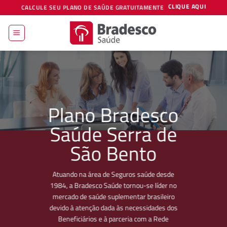
Skip
CLIQUE AQUI
CALCULE SEU PLANO DE SAÚDE GRATUITAMENTE
to
content
Plano Bradesco
Saúde Serra de
São Bento
Atuando na área de Seguros saúde desde
1984, a Bradesco Saúde tornou-se líder no
mercado de saúde suplementar brasileiro
devido à atenção dada às necessidades dos
Beneficiários e à parceria com a Rede