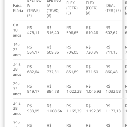
EFETIVO
EFETIVO
FLEX
FLEX
Faixa
IV
IV
IDEAL
(FCER)
(FQER)
(
Etária
(TRWE)
(TRWQ)
(TERI) (E)
(E)
(A)
(
(E)
(A)
0 a
R$
R$
R$
R$
R$
18
478,11
516,40
596,65
610,46
602,67
anos
19 a
R$
R$
R$
R$
R$
23
564,17
609,35
704,05
720,34
711,15
anos
24 a
R$
R$
R$
R$
R$
28
682,64
737,31
851,89
871,60
860,48
anos
29 a
R$
R$
R$
R$
R$
33
819,17
884,78
1.022,28
1.045,93
1.032,58
1
anos
34 a
R$
R$
R$
R$
R$
38
933,85
1.008,64
1.165,39
1.192,35
1.177,13
1
anos
39 a
R$
R$
R$
R$
R$