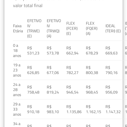
valor total final
EFETIVO
EFETIVO
FLEX
FLEX
Faixa
IV
IV
IDEAL
(FCER)
(FQER)
(
Etária
(TRWE)
(TRWQ)
(TERI) (E)
(E)
(A)
(
(E)
(A)
0 a
R$
R$
R$
R$
R$
18
531,23
573,78
662,94
678,29
669,63
anos
19 a
R$
R$
R$
R$
R$
23
626,85
677,06
782,27
800,38
790,16
anos
24 a
R$
R$
R$
R$
R$
28
758,48
819,24
946,54
968,45
956,09
anos
29 a
R$
R$
R$
R$
R$
33
910,18
983,10
1.135,86
1.162,15
1.147,32
1
anos
34 a
R$
R$
R$
R$
R$