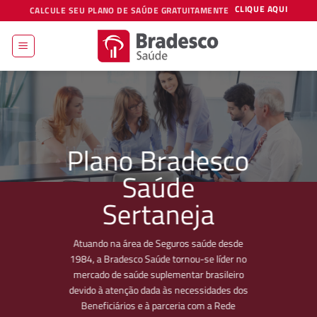
Skip
CLIQUE AQUI
CALCULE SEU PLANO DE SAÚDE GRATUITAMENTE
to
content
Plano Bradesco
Saúde
Sertaneja
Atuando na área de Seguros saúde desde
1984, a Bradesco Saúde tornou-se líder no
mercado de saúde suplementar brasileiro
devido à atenção dada às necessidades dos
Beneficiários e à parceria com a Rede