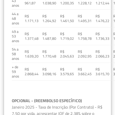
43
961,87
1.038,90
1.200,35
1.228,12
1.212,44
1
anos
44 a
R$
R$
R$
R$
R$
48
1.171,13
1.264,92
1.461,50
1.495,31
1.476,22
1
anos
49 a
R$
R$
R$
R$
R$
53
1.377,48
1.487,80
1.719,02
1.758,78
1.736,33
1
anos
54 a
R$
R$
R$
R$
R$
58
1.639,20
1.770,48
2.045,63
2.092,95
2.066,23
2
anos
+ de
R$
R$
R$
R$
R$
59
2.868,44
3.098,16
3.579,65
3.662,45
3.615,70
3
anos
OPCIONAL - (REEMBOLSO ESPECÍFICO)
Janeiro 2025 - Taxa de Inscrição: (Por Contrato) - R$
7,50 por vida, acrescentar IOF de 2,38% sobre o