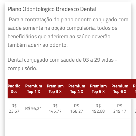
Plano Odontológico Bradesco Dental
Para a contratação do plano odonto conjugado com
saúde somente na opção compulsória, todos os
beneficiários que aderirem ao saúde deverão
também aderir ao odonto.
Dental conjugado com saúde de 03 a 29 vidas -
compulsório.
Padrão
Premium
Premium
Premium
Premium
Premium
P
Doc
Top 1 X
Top 3 X
Top 4 X
Top 5 X
Top 6 X
R$
R$
R$
R$
R$
R$ 94,21
23,67
145,77
168,27
192,68
219,17