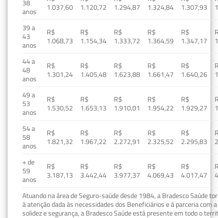
38
1.037,60
1.120,72
1.294,87
1.324,84
1.307,93
1
anos
39 a
R$
R$
R$
R$
R$
43
1.068,73
1.154,34
1.333,72
1.364,59
1.347,17
1
anos
44 a
R$
R$
R$
R$
R$
48
1.301,24
1.405,48
1.623,88
1.661,47
1.640,26
1
anos
49 a
R$
R$
R$
R$
R$
53
1.530,52
1.653,13
1.910,01
1.954,22
1.929,27
1
anos
54 a
R$
R$
R$
R$
R$
58
1.821,32
1.967,22
2.272,91
2.325,52
2.295,83
2
anos
+ de
R$
R$
R$
R$
R$
59
3.187,13
3.442,44
3.977,37
4.069,43
4.017,47
4
anos
Atuando na área de Seguro-saúde desde 1984, a Bradesco Saúde torn
à atenção dada às necessidades dos Beneficiários e à parceria com a 
solidez e segurança, a Bradesco Saúde está presente em todo o terri