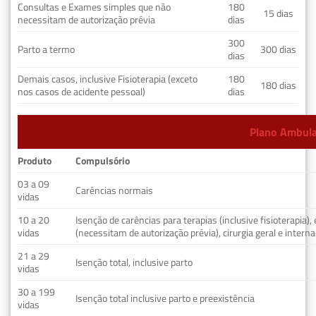
Consultas e Exames simples que não
180
15 dias
necessitam de autorização prévia
dias
300
Parto a termo
300 dias
dias
Demais casos, inclusive Fisioterapia (exceto
180
180 dias
nos casos de acidente pessoal)
dias
Plano Ambulat
Produto
Compulsório
03 a 09
Carências normais
vidas
10 a 20
Isenção de carências para terapias (inclusive fisioterapia)
vidas
(necessitam de autorização prévia), cirurgia geral e interna
21 a 29
Isenção total, inclusive parto
vidas
30 a 199
Isenção total inclusive parto e preexistência
vidas