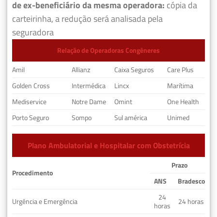
de ex-beneficiário da mesma operadora:
cópia da
carteirinha, a redução será analisada pela
seguradora
Relação de Operadoras Congêneres
Amil
Allianz
Caixa Seguros
Care Plus
Golden Cross
Intermédica
Lincx
Marítima
Mediservice
Notre Dame
Omint
One Health
Porto Seguro
Sompo
Sul américa
Unimed
Plano Ambulatorial e Hospitalar com Obstetrícia
Prazo
Procedimento
ANS
Bradesco
24
Urgência e Emergência
24 horas
horas