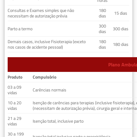
horas
Consultas e Exames simples que não
180
15 dias
necessitam de autorização prévia
dias
300
Parto a termo
300 dias
dias
Demais casos, inclusive Fisioterapia (exceto
180
180 dias
nos casos de acidente pessoal)
dias
Plano Ambulat
Produto
Compulsório
03 a 09
Carências normais
vidas
10 a 20
Isenção de carências para terapias (inclusive fisioterapia)
vidas
(necessitam de autorização prévia), cirurgia geral e interna
21 a 29
Isenção total, inclusive parto
vidas
30 a 199
Isenção total inclusive parto e preexistência