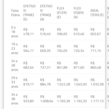
EFETIVO
EFETIVO
FLEX
FLEX
Faixa
IV
IV
IDEAL
(FCER)
(FQER)
(
Etária
(TRWE)
(TRWQ)
(TERI) (E)
(E)
(A)
(
(E)
(A)
0 a
R$
R$
R$
R$
R$
18
478,11
516,40
596,65
610,46
602,67
anos
19 a
R$
R$
R$
R$
R$
23
564,17
609,35
704,05
720,34
711,15
anos
24 a
R$
R$
R$
R$
R$
28
682,64
737,31
851,89
871,60
860,48
anos
29 a
R$
R$
R$
R$
R$
33
819,17
884,78
1.022,28
1.045,93
1.032,58
1
anos
34 a
R$
R$
R$
R$
R$
38
933,85
1.008,64
1.165,39
1.192,35
1.177,13
1
anos