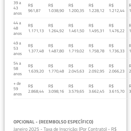
39 a
R$
R$
R$
R$
R$
43
961,87
1.038,90
1.200,35
1.228,12
1.212,44
1
anos
44 a
R$
R$
R$
R$
R$
48
1.171,13
1.264,92
1.461,50
1.495,31
1.476,22
1
anos
49 a
R$
R$
R$
R$
R$
53
1.377,48
1.487,80
1.719,02
1.758,78
1.736,33
1
anos
54 a
R$
R$
R$
R$
R$
58
1.639,20
1.770,48
2.045,63
2.092,95
2.066,23
2
anos
+ de
R$
R$
R$
R$
R$
59
2.868,44
3.098,16
3.579,65
3.662,45
3.615,70
3
anos
OPCIONAL - (REEMBOLSO ESPECÍFICO)
Janeiro 2025 - Taxa de Inscrição: (Por Contrato) - R$