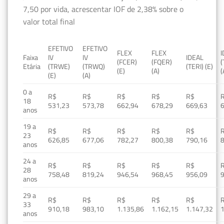
7,50 por vida, acrescentar IOF de 2,38% sobre o
valor total final
EFETIVO
EFETIVO
FLEX
FLEX
Faixa
IV
IV
IDEAL
(FCER)
(FQER)
(
Etária
(TRWE)
(TRWQ)
(TERI) (E)
(E)
(A)
(
(E)
(A)
0 a
R$
R$
R$
R$
R$
18
531,23
573,78
662,94
678,29
669,63
anos
19 a
R$
R$
R$
R$
R$
23
626,85
677,06
782,27
800,38
790,16
anos
24 a
R$
R$
R$
R$
R$
28
758,48
819,24
946,54
968,45
956,09
anos
29 a
R$
R$
R$
R$
R$
33
910,18
983,10
1.135,86
1.162,15
1.147,32
1
anos