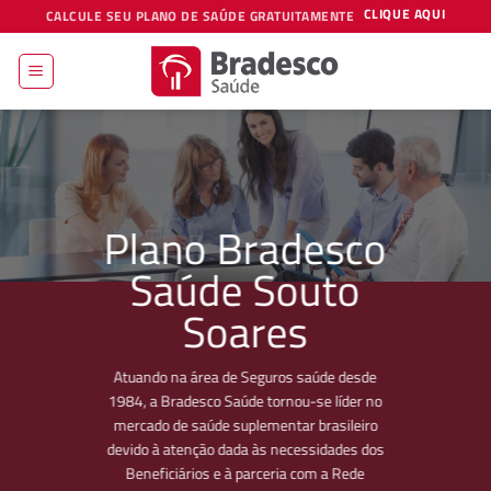
Skip
CLIQUE AQUI
CALCULE SEU PLANO DE SAÚDE GRATUITAMENTE
to
content
Plano Bradesco
Saúde Souto
Soares
Atuando na área de Seguros saúde desde
1984, a Bradesco Saúde tornou-se líder no
mercado de saúde suplementar brasileiro
devido à atenção dada às necessidades dos
Beneficiários e à parceria com a Rede