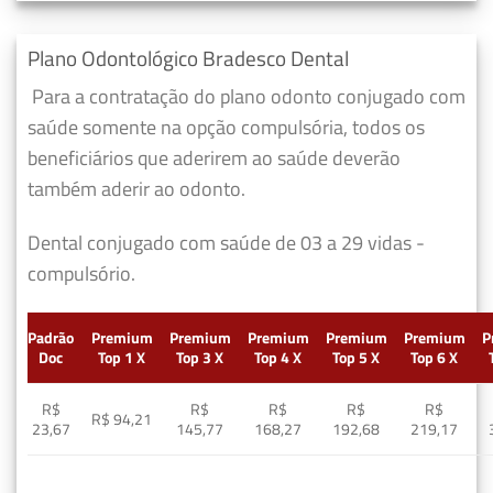
Plano Odontológico Bradesco Dental
Para a contratação do plano odonto conjugado com
saúde somente na opção compulsória, todos os
beneficiários que aderirem ao saúde deverão
também aderir ao odonto.
Dental conjugado com saúde de 03 a 29 vidas -
compulsório.
Padrão
Premium
Premium
Premium
Premium
Premium
P
Doc
Top 1 X
Top 3 X
Top 4 X
Top 5 X
Top 6 X
R$
R$
R$
R$
R$
R$ 94,21
23,67
145,77
168,27
192,68
219,17