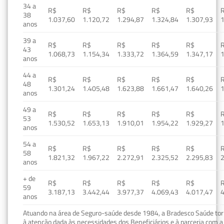
34 a
R$
R$
R$
R$
R$
38
1.037,60
1.120,72
1.294,87
1.324,84
1.307,93
1
anos
39 a
R$
R$
R$
R$
R$
43
1.068,73
1.154,34
1.333,72
1.364,59
1.347,17
1
anos
44 a
R$
R$
R$
R$
R$
48
1.301,24
1.405,48
1.623,88
1.661,47
1.640,26
1
anos
49 a
R$
R$
R$
R$
R$
53
1.530,52
1.653,13
1.910,01
1.954,22
1.929,27
1
anos
54 a
R$
R$
R$
R$
R$
58
1.821,32
1.967,22
2.272,91
2.325,52
2.295,83
2
anos
+ de
R$
R$
R$
R$
R$
59
3.187,13
3.442,44
3.977,37
4.069,43
4.017,47
4
anos
Atuando na área de Seguro-saúde desde 1984, a Bradesco Saúde torn
à atenção dada às necessidades dos Beneficiários e à parceria com a 