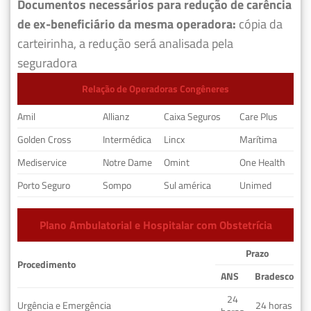
Documentos necessários para redução de carência
de ex-beneficiário da mesma operadora:
cópia da
carteirinha, a redução será analisada pela
seguradora
Relação de Operadoras Congêneres
Amil
Allianz
Caixa Seguros
Care Plus
Golden Cross
Intermédica
Lincx
Marítima
Mediservice
Notre Dame
Omint
One Health
Porto Seguro
Sompo
Sul américa
Unimed
Plano Ambulatorial e Hospitalar com Obstetrícia
Prazo
Procedimento
ANS
Bradesco
24
Urgência e Emergência
24 horas