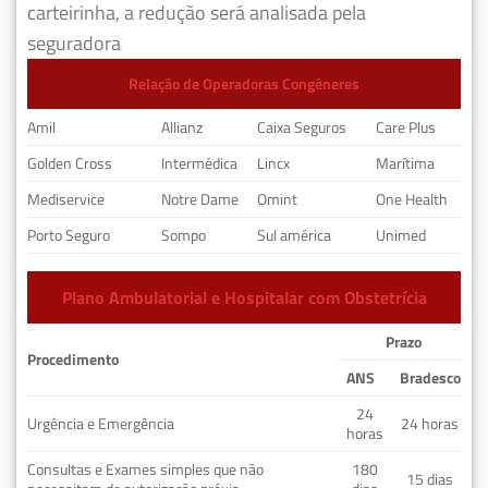
carteirinha, a redução será analisada pela
seguradora
Relação de Operadoras Congêneres
Amil
Allianz
Caixa Seguros
Care Plus
Golden Cross
Intermédica
Lincx
Marítima
Mediservice
Notre Dame
Omint
One Health
Porto Seguro
Sompo
Sul américa
Unimed
Plano Ambulatorial e Hospitalar com Obstetrícia
Prazo
Procedimento
ANS
Bradesco
24
Urgência e Emergência
24 horas
horas
Consultas e Exames simples que não
180
15 dias