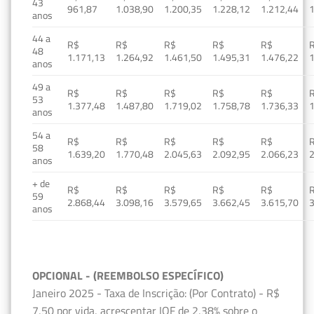
43
961,87
1.038,90
1.200,35
1.228,12
1.212,44
1
anos
44 a
R$
R$
R$
R$
R$
48
1.171,13
1.264,92
1.461,50
1.495,31
1.476,22
1
anos
49 a
R$
R$
R$
R$
R$
53
1.377,48
1.487,80
1.719,02
1.758,78
1.736,33
1
anos
54 a
R$
R$
R$
R$
R$
58
1.639,20
1.770,48
2.045,63
2.092,95
2.066,23
2
anos
+ de
R$
R$
R$
R$
R$
59
2.868,44
3.098,16
3.579,65
3.662,45
3.615,70
3
anos
OPCIONAL - (REEMBOLSO ESPECÍFICO)
Janeiro 2025 - Taxa de Inscrição: (Por Contrato) - R$
7,50 por vida, acrescentar IOF de 2,38% sobre o