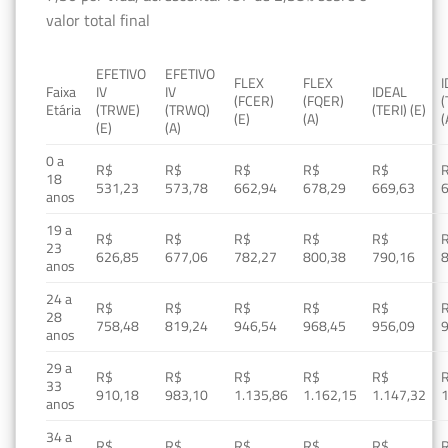
valor total final
EFETIVO
EFETIVO
FLEX
FLEX
Faixa
IV
IV
IDEAL
(FCER)
(FQER)
(
Etária
(TRWE)
(TRWQ)
(TERI) (E)
(E)
(A)
(
(E)
(A)
0 a
R$
R$
R$
R$
R$
18
531,23
573,78
662,94
678,29
669,63
anos
19 a
R$
R$
R$
R$
R$
23
626,85
677,06
782,27
800,38
790,16
anos
24 a
R$
R$
R$
R$
R$
28
758,48
819,24
946,54
968,45
956,09
anos
29 a
R$
R$
R$
R$
R$
33
910,18
983,10
1.135,86
1.162,15
1.147,32
1
anos
34 a
R$
R$
R$
R$
R$