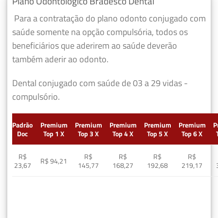
Plano Odontológico Bradesco Dental
Para a contratação do plano odonto conjugado com
saúde somente na opção compulsória, todos os
beneficiários que aderirem ao saúde deverão
também aderir ao odonto.
Dental conjugado com saúde de 03 a 29 vidas -
compulsório.
Padrão
Premium
Premium
Premium
Premium
Premium
P
Doc
Top 1 X
Top 3 X
Top 4 X
Top 5 X
Top 6 X
R$
R$
R$
R$
R$
R$ 94,21
23,67
145,77
168,27
192,68
219,17