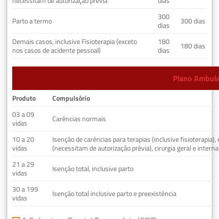
necessitam de autorização prévia
dias
300
Parto a termo
300 dias
dias
Demais casos, inclusive Fisioterapia (exceto
180
180 dias
nos casos de acidente pessoal)
dias
Plano Ambulat
Produto
Compulsório
03 a 09
Carências normais
vidas
10 a 20
Isenção de carências para terapias (inclusive fisioterapia)
vidas
(necessitam de autorização prévia), cirurgia geral e interna
21 a 29
Isenção total, inclusive parto
vidas
30 a 199
Isenção total inclusive parto e preexistência
vidas