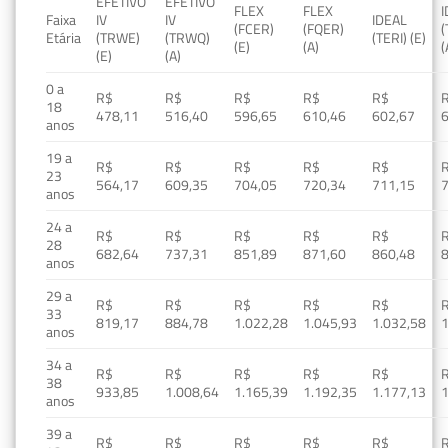
EFETIVO
EFETIVO
FLEX
FLEX
Faixa
IV
IV
IDEAL
(FCER)
(FQER)
(
Etária
(TRWE)
(TRWQ)
(TERI) (E)
(E)
(A)
(
(E)
(A)
0 a
R$
R$
R$
R$
R$
18
478,11
516,40
596,65
610,46
602,67
anos
19 a
R$
R$
R$
R$
R$
23
564,17
609,35
704,05
720,34
711,15
anos
24 a
R$
R$
R$
R$
R$
28
682,64
737,31
851,89
871,60
860,48
anos
29 a
R$
R$
R$
R$
R$
33
819,17
884,78
1.022,28
1.045,93
1.032,58
1
anos
34 a
R$
R$
R$
R$
R$
38
933,85
1.008,64
1.165,39
1.192,35
1.177,13
1
anos
39 a
R$
R$
R$
R$
R$