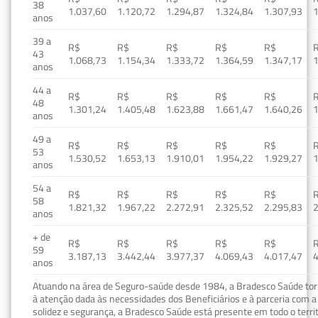
38
1.037,60
1.120,72
1.294,87
1.324,84
1.307,93
1
anos
39 a
R$
R$
R$
R$
R$
43
1.068,73
1.154,34
1.333,72
1.364,59
1.347,17
1
anos
44 a
R$
R$
R$
R$
R$
48
1.301,24
1.405,48
1.623,88
1.661,47
1.640,26
1
anos
49 a
R$
R$
R$
R$
R$
53
1.530,52
1.653,13
1.910,01
1.954,22
1.929,27
1
anos
54 a
R$
R$
R$
R$
R$
58
1.821,32
1.967,22
2.272,91
2.325,52
2.295,83
2
anos
+ de
R$
R$
R$
R$
R$
59
3.187,13
3.442,44
3.977,37
4.069,43
4.017,47
4
anos
Atuando na área de Seguro-saúde desde 1984, a Bradesco Saúde torn
à atenção dada às necessidades dos Beneficiários e à parceria com a 
solidez e segurança, a Bradesco Saúde está presente em todo o terri