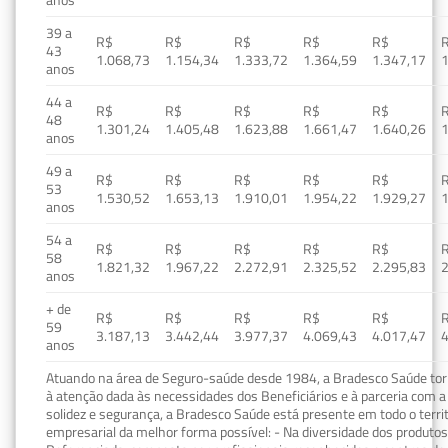
39 a
R$
R$
R$
R$
R$
43
1.068,73
1.154,34
1.333,72
1.364,59
1.347,17
1
anos
44 a
R$
R$
R$
R$
R$
48
1.301,24
1.405,48
1.623,88
1.661,47
1.640,26
1
anos
49 a
R$
R$
R$
R$
R$
53
1.530,52
1.653,13
1.910,01
1.954,22
1.929,27
1
anos
54 a
R$
R$
R$
R$
R$
58
1.821,32
1.967,22
2.272,91
2.325,52
2.295,83
2
anos
+ de
R$
R$
R$
R$
R$
59
3.187,13
3.442,44
3.977,37
4.069,43
4.017,47
4
anos
Atuando na área de Seguro-saúde desde 1984, a Bradesco Saúde torn
à atenção dada às necessidades dos Beneficiários e à parceria com a 
solidez e segurança, a Bradesco Saúde está presente em todo o terri
empresarial da melhor forma possível: - Na diversidade dos produto