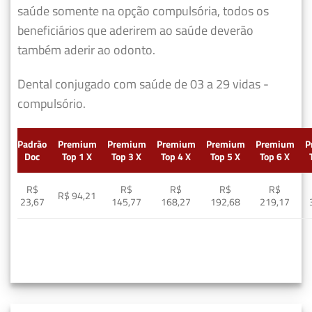
saúde somente na opção compulsória, todos os
beneficiários que aderirem ao saúde deverão
também aderir ao odonto.
Dental conjugado com saúde de 03 a 29 vidas -
compulsório.
Padrão
Premium
Premium
Premium
Premium
Premium
P
Doc
Top 1 X
Top 3 X
Top 4 X
Top 5 X
Top 6 X
R$
R$
R$
R$
R$
R$ 94,21
23,67
145,77
168,27
192,68
219,17