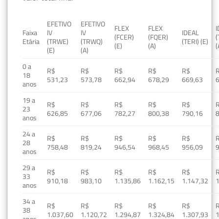
EFETIVO
EFETIVO
FLEX
FLEX
Faixa
IV
IV
IDEAL
(FCER)
(FQER)
(
Etária
(TRWE)
(TRWQ)
(TERI) (E)
(E)
(A)
(
(E)
(A)
0 a
R$
R$
R$
R$
R$
18
531,23
573,78
662,94
678,29
669,63
anos
19 a
R$
R$
R$
R$
R$
23
626,85
677,06
782,27
800,38
790,16
anos
24 a
R$
R$
R$
R$
R$
28
758,48
819,24
946,54
968,45
956,09
anos
29 a
R$
R$
R$
R$
R$
33
910,18
983,10
1.135,86
1.162,15
1.147,32
1
anos
34 a
R$
R$
R$
R$
R$
38
1.037,60
1.120,72
1.294,87
1.324,84
1.307,93
1
anos