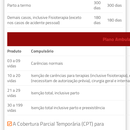
300
Parto a termo
300 dias
dias
Demais casos, inclusive Fisioterapia (exceto
180
180 dias
nos casos de acidente pessoal)
dias
Plano Ambulat
Produto
Compulsório
03 a 09
Carências normais
vidas
10 a 20
Isenção de carências para terapias (inclusive fisioterapia)
vidas
(necessitam de autorização prévia), cirurgia geral e interna
21 a 29
Isenção total, inclusive parto
vidas
30 a 199
Isenção total inclusive parto e preexistência
vidas
A Cobertura Parcial Temporária (CPT) para