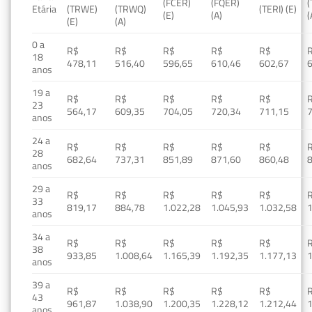
(FCER)
(FQER)
(
Etária
(TRWE)
(TRWQ)
(TERI) (E)
(E)
(A)
(
(E)
(A)
0 a
R$
R$
R$
R$
R$
18
478,11
516,40
596,65
610,46
602,67
anos
19 a
R$
R$
R$
R$
R$
23
564,17
609,35
704,05
720,34
711,15
anos
24 a
R$
R$
R$
R$
R$
28
682,64
737,31
851,89
871,60
860,48
anos
29 a
R$
R$
R$
R$
R$
33
819,17
884,78
1.022,28
1.045,93
1.032,58
1
anos
34 a
R$
R$
R$
R$
R$
38
933,85
1.008,64
1.165,39
1.192,35
1.177,13
1
anos
39 a
R$
R$
R$
R$
R$
43
961,87
1.038,90
1.200,35
1.228,12
1.212,44
1
anos