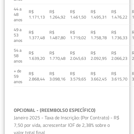
44 a
R$
R$
R$
R$
R$
48
1.171,13
1.264,92
1.461,50
1.495,31
1.476,22
1
anos
49 a
R$
R$
R$
R$
R$
53
1.377,48
1.487,80
1.719,02
1.758,78
1.736,33
1
anos
54 a
R$
R$
R$
R$
R$
58
1.639,20
1.770,48
2.045,63
2.092,95
2.066,23
2
anos
+ de
R$
R$
R$
R$
R$
59
2.868,44
3.098,16
3.579,65
3.662,45
3.615,70
3
anos
OPCIONAL - (REEMBOLSO ESPECÍFICO)
Janeiro 2025 - Taxa de Inscrição: (Por Contrato) - R$
7,50 por vida, acrescentar IOF de 2,38% sobre o
valor total final