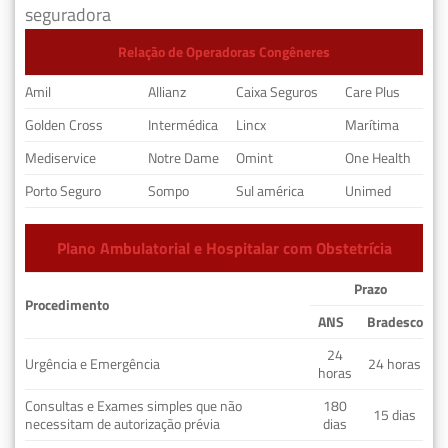
seguradora
Relação de Operadoras Congêneres
Amil
Allianz
Caixa Seguros
Care Plus
Golden Cross
Intermédica
Lincx
Marítima
Mediservice
Notre Dame
Omint
One Health
Porto Seguro
Sompo
Sul américa
Unimed
Plano Ambulatorial e Hospitalar com Obstetrícia
Prazo
Procedimento
ANS
Bradesco
24
Urgência e Emergência
24 horas
horas
Consultas e Exames simples que não
180
15 dias
necessitam de autorização prévia
dias