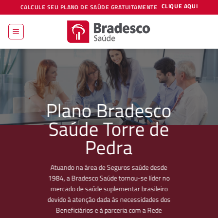
Skip
CLIQUE AQUI
CALCULE SEU PLANO DE SAÚDE GRATUITAMENTE
to
content
Plano Bradesco
Saúde Torre de
Pedra
Atuando na área de Seguros saúde desde
1984, a Bradesco Saúde tornou-se líder no
mercado de saúde suplementar brasileiro
devido à atenção dada às necessidades dos
Beneficiários e à parceria com a Rede