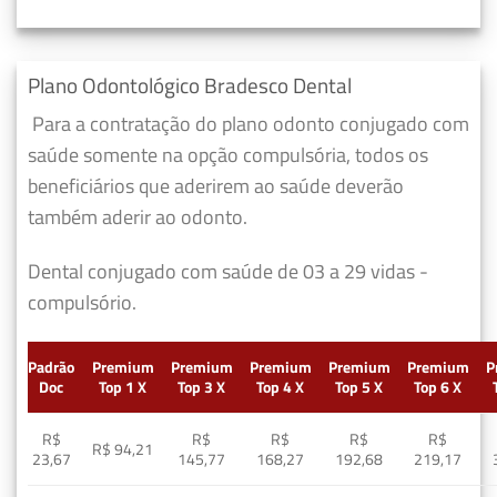
Plano Odontológico Bradesco Dental
Para a contratação do plano odonto conjugado com
saúde somente na opção compulsória, todos os
beneficiários que aderirem ao saúde deverão
também aderir ao odonto.
Dental conjugado com saúde de 03 a 29 vidas -
compulsório.
Padrão
Premium
Premium
Premium
Premium
Premium
P
Doc
Top 1 X
Top 3 X
Top 4 X
Top 5 X
Top 6 X
R$
R$
R$
R$
R$
R$ 94,21
23,67
145,77
168,27
192,68
219,17