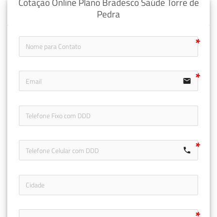
Cotação Online Plano Bradesco Saúde Torre de
Pedra
email
icon-ph
call