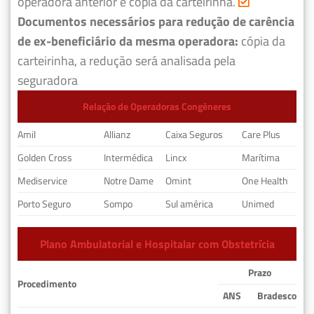
operadora anterior e cópia da carteirinha.
Documentos necessários para redução de carência
de ex-beneficiário da mesma operadora:
cópia da
carteirinha, a redução será analisada pela
seguradora
Relação de Operadoras Congêneres
Amil
Allianz
Caixa Seguros
Care Plus
Golden Cross
Intermédica
Lincx
Marítima
Mediservice
Notre Dame
Omint
One Health
Porto Seguro
Sompo
Sul américa
Unimed
Plano Ambulatorial e Hospitalar com Obstetrícia
Prazo
Procedimento
ANS
Bradesco