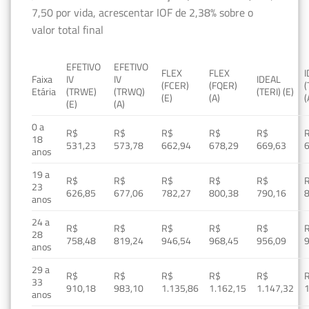
7,50 por vida, acrescentar IOF de 2,38% sobre o
valor total final
EFETIVO
EFETIVO
FLEX
FLEX
Faixa
IV
IV
IDEAL
(FCER)
(FQER)
(
Etária
(TRWE)
(TRWQ)
(TERI) (E)
(E)
(A)
(
(E)
(A)
0 a
R$
R$
R$
R$
R$
18
531,23
573,78
662,94
678,29
669,63
anos
19 a
R$
R$
R$
R$
R$
23
626,85
677,06
782,27
800,38
790,16
anos
24 a
R$
R$
R$
R$
R$
28
758,48
819,24
946,54
968,45
956,09
anos
29 a
R$
R$
R$
R$
R$
33
910,18
983,10
1.135,86
1.162,15
1.147,32
1
anos