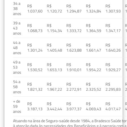
34 a
R$
R$
R$
R$
R$
38
1.037,60
1.120,72
1.294,87
1.324,84
1.307,93
1
anos
39 a
R$
R$
R$
R$
R$
43
1.068,73
1.154,34
1.333,72
1.364,59
1.347,17
1
anos
44 a
R$
R$
R$
R$
R$
48
1.301,24
1.405,48
1.623,88
1.661,47
1.640,26
1
anos
49 a
R$
R$
R$
R$
R$
53
1.530,52
1.653,13
1.910,01
1.954,22
1.929,27
1
anos
54 a
R$
R$
R$
R$
R$
58
1.821,32
1.967,22
2.272,91
2.325,52
2.295,83
2
anos
+ de
R$
R$
R$
R$
R$
59
3.187,13
3.442,44
3.977,37
4.069,43
4.017,47
4
anos
Atuando na área de Seguro-saúde desde 1984, a Bradesco Saúde torn
à atenção dada às necessidades dos Beneficiários e à parceria com a 