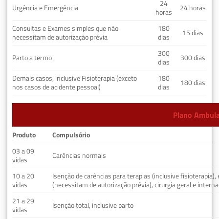
24
Urgência e Emergência
24 horas
horas
Consultas e Exames simples que não
180
15 dias
necessitam de autorização prévia
dias
300
Parto a termo
300 dias
dias
Demais casos, inclusive Fisioterapia (exceto
180
180 dias
nos casos de acidente pessoal)
dias
Plano Ambulat
Produto
Compulsório
03 a 09
Carências normais
vidas
10 a 20
Isenção de carências para terapias (inclusive fisioterapia)
vidas
(necessitam de autorização prévia), cirurgia geral e interna
21 a 29
Isenção total, inclusive parto
vidas