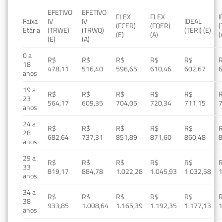
EFETIVO
EFETIVO
FLEX
FLEX
Faixa
IV
IV
IDEAL
(FCER)
(FQER)
(
Etária
(TRWE)
(TRWQ)
(TERI) (E)
(E)
(A)
(
(E)
(A)
0 a
R$
R$
R$
R$
R$
18
478,11
516,40
596,65
610,46
602,67
anos
19 a
R$
R$
R$
R$
R$
23
564,17
609,35
704,05
720,34
711,15
anos
24 a
R$
R$
R$
R$
R$
28
682,64
737,31
851,89
871,60
860,48
anos
29 a
R$
R$
R$
R$
R$
33
819,17
884,78
1.022,28
1.045,93
1.032,58
1
anos
34 a
R$
R$
R$
R$
R$
38
933,85
1.008,64
1.165,39
1.192,35
1.177,13
1
anos