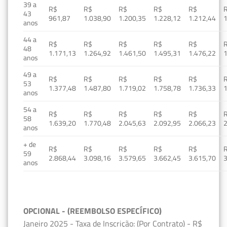
39 a
R$
R$
R$
R$
R$
43
961,87
1.038,90
1.200,35
1.228,12
1.212,44
1
anos
44 a
R$
R$
R$
R$
R$
48
1.171,13
1.264,92
1.461,50
1.495,31
1.476,22
1
anos
49 a
R$
R$
R$
R$
R$
53
1.377,48
1.487,80
1.719,02
1.758,78
1.736,33
1
anos
54 a
R$
R$
R$
R$
R$
58
1.639,20
1.770,48
2.045,63
2.092,95
2.066,23
2
anos
+ de
R$
R$
R$
R$
R$
59
2.868,44
3.098,16
3.579,65
3.662,45
3.615,70
3
anos
OPCIONAL - (REEMBOLSO ESPECÍFICO)
Janeiro 2025 - Taxa de Inscrição: (Por Contrato) - R$