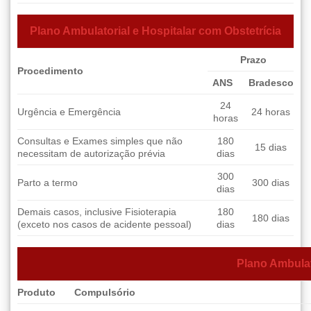
Plano Ambulatorial e Hospitalar com Obstetrícia
Prazo
Procedimento
ANS
Bradesco
24
Urgência e Emergência
24 horas
horas
Consultas e Exames simples que não
180
15 dias
necessitam de autorização prévia
dias
300
Parto a termo
300 dias
dias
Demais casos, inclusive Fisioterapia
180
180 dias
(exceto nos casos de acidente pessoal)
dias
Plano Ambulat
Produto
Compulsório