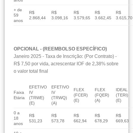
anos
+ de
R$
R$
R$
R$
R$
59
2.868,44
3.098,16
3.579,65
3.662,45
3.615,70
anos
OPCIONAL - (REEMBOLSO ESPECÍFICO)
Janeiro 2025 - Taxa de Inscrição: (Por Contrato) -
R$ 7,50 por vida, acrescentar IOF de 2,38% sobre
o valor total final
EFETIVO
EFETIVO
FLEX
FLEX
IDEAL
Faixa
IV
IV
(FCER)
(FQER)
(TERI)
Etária
(TRWE)
(TRWQ)
(E)
(A)
(E)
(E)
(A)
0 a
R$
R$
R$
R$
R$
18
531,23
573,78
662,94
678,29
669,63
anos