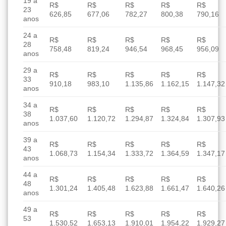
19 a
R$
R$
R$
R$
R$
23
626,85
677,06
782,27
800,38
790,16
anos
24 a
R$
R$
R$
R$
R$
28
758,48
819,24
946,54
968,45
956,09
anos
29 a
R$
R$
R$
R$
R$
33
910,18
983,10
1.135,86
1.162,15
1.147,32
anos
34 a
R$
R$
R$
R$
R$
38
1.037,60
1.120,72
1.294,87
1.324,84
1.307,93
anos
39 a
R$
R$
R$
R$
R$
43
1.068,73
1.154,34
1.333,72
1.364,59
1.347,17
anos
44 a
R$
R$
R$
R$
R$
48
1.301,24
1.405,48
1.623,88
1.661,47
1.640,26
anos
49 a
R$
R$
R$
R$
R$
53
1.530,52
1.653,13
1.910,01
1.954,22
1.929,27