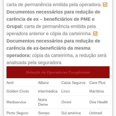
carta de permanência emitida pela operadora.
Documentos necessários para redução de
carência de ex – beneficiários de PME e
Grupal:
carta de permanência emitida pela
operadora anterior e cópia da carteirinha.
Documentos necessários para redução de
carência de ex-beneficiário da mesma
operadora:
cópia da carteirinha, a redução será
analisada pela seguradora
Relação de Operadoras Congêneres
Amil
Allianz
Caixa Seguros
Care Plus
Golden Cross
Intermédica
Lincx
Marítima
Notre
Mediservice
Omint
One Health
Dame
Porto Seguro
Sompo
Sul américa
Unimed