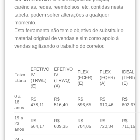
carências, redes, reembolsos, etc, contidas nesta
tabela, podem sofrer alterações a qualquer
momento.
Esta ferramenta não tem o objetivo de substituir o
material original de vendas e sim como apoio à
vendas agilizando o trabalho do corretor.
EFETIVO
EFETIVO
FLEX
FLEX
IDEAL
Faixa
IV
IV
(FCER)
(FQER)
(TERI)
Etária
(TRWE)
(TRWQ)
(E)
(A)
(E)
(E)
(A)
0 a
R$
R$
R$
R$
R$
18
478,11
516,40
596,65
610,46
602,67
anos
19 a
R$
R$
R$
R$
R$
23
564,17
609,35
704,05
720,34
711,15
anos
24 a