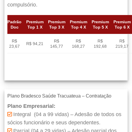
compulsório.
Padrão
Premium
Premium
Premium
Premium
Premium
Doc
Top 1 X
Top 3 X
Top 4 X
Top 5 X
Top 6 X
R$
R$
R$
R$
R$
R$ 94,21
23,67
145,77
168,27
192,68
219,17
Plano Bradesco Saúde Tracuateua – Contratação
Plano Empresarial:
Integral (04 a 99 vidas) – Adesão de todos os
sócios funcionário e seus dependentes.
Parcial (04 a 29 vidas) – Adesão parcial dos