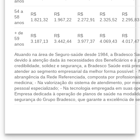
anos
54 a
R$
R$
R$
R$
R$
58
1.821,32
1.967,22
2.272,91
2.325,52
2.295,83
anos
+ de
R$
R$
R$
R$
R$
59
3.187,13
3.442,44
3.977,37
4.069,43
4.017,47
anos
Atuando na área de Seguro-saúde desde 1984, a Bradesco Saúd
devido à atenção dada às necessidades dos Beneficiários e à 
credibilidade, solidez e segurança, a Bradesco Saúde está pres
atender ao segmento empresarial da melhor forma possível: - 
abrangência da Rede Referenciada, composta por profissionai
medicina; - Na valorização do sistema de atendimento, por me
pessoal especializado; - Na tecnologia empregada em suas ope
Empresa dedicada à operação de planos de saúde na modalida
segurança do Grupo Bradesco, que garante a excelência de se