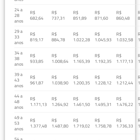
24 a
R$
R$
R$
R$
R$
28
682,64
737,31
851,89
871,60
860,48
anos
29 a
R$
R$
R$
R$
R$
33
819,17
884,78
1.022,28
1.045,93
1.032,58
1
anos
34 a
R$
R$
R$
R$
R$
38
933,85
1.008,64
1.165,39
1.192,35
1.177,13
1
anos
39 a
R$
R$
R$
R$
R$
43
961,87
1.038,90
1.200,35
1.228,12
1.212,44
1
anos
44 a
R$
R$
R$
R$
R$
48
1.171,13
1.264,92
1.461,50
1.495,31
1.476,22
1
anos
49 a
R$
R$
R$
R$
R$
53
1.377,48
1.487,80
1.719,02
1.758,78
1.736,33
1
anos
54 a