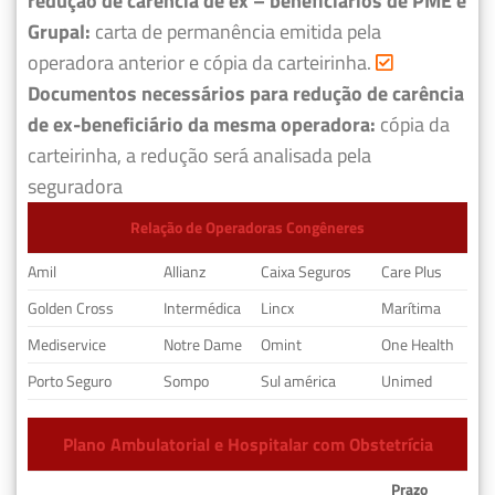
redução de carência de ex – beneficiários de PME e
Grupal:
carta de permanência emitida pela
operadora anterior e cópia da carteirinha.
Documentos necessários para redução de carência
de ex-beneficiário da mesma operadora:
cópia da
carteirinha, a redução será analisada pela
seguradora
Relação de Operadoras Congêneres
Amil
Allianz
Caixa Seguros
Care Plus
Golden Cross
Intermédica
Lincx
Marítima
Mediservice
Notre Dame
Omint
One Health
Porto Seguro
Sompo
Sul américa
Unimed
Plano Ambulatorial e Hospitalar com Obstetrícia
Prazo