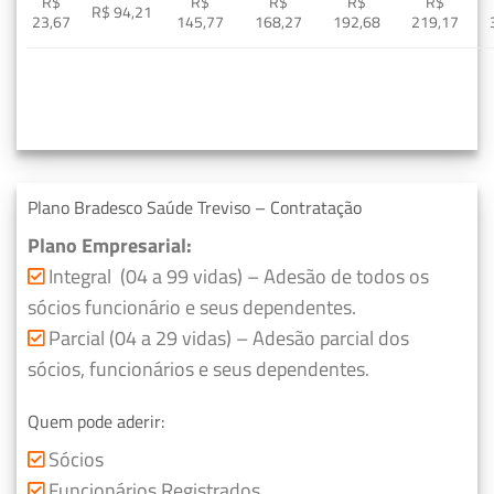
R$
R$
R$
R$
R$
R$ 94,21
23,67
145,77
168,27
192,68
219,17
Plano Bradesco Saúde Treviso – Contratação
Plano Empresarial:
Integral (04 a 99 vidas) – Adesão de todos os
sócios funcionário e seus dependentes.
Parcial (04 a 29 vidas) – Adesão parcial dos
sócios, funcionários e seus dependentes.
Quem pode aderir:
Sócios
Funcionários Registrados