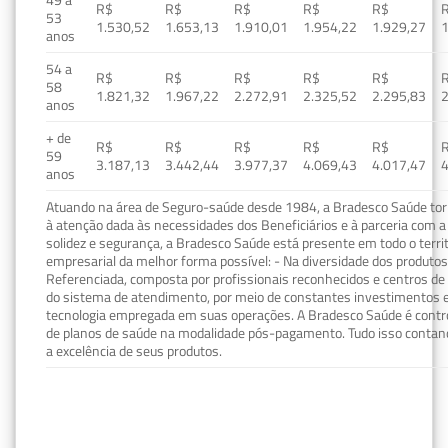
49 a
R$
R$
R$
R$
R$
53
1.530,52
1.653,13
1.910,01
1.954,22
1.929,27
1
anos
54 a
R$
R$
R$
R$
R$
58
1.821,32
1.967,22
2.272,91
2.325,52
2.295,83
2
anos
+ de
R$
R$
R$
R$
R$
59
3.187,13
3.442,44
3.977,37
4.069,43
4.017,47
4
anos
Atuando na área de Seguro-saúde desde 1984, a Bradesco Saúde torn
à atenção dada às necessidades dos Beneficiários e à parceria com a 
solidez e segurança, a Bradesco Saúde está presente em todo o terri
empresarial da melhor forma possível: - Na diversidade dos produto
Referenciada, composta por profissionais reconhecidos e centros de
do sistema de atendimento, por meio de constantes investimentos e
tecnologia empregada em suas operações. A Bradesco Saúde é contro
de planos de saúde na modalidade pós-pagamento. Tudo isso contand
a excelência de seus produtos.