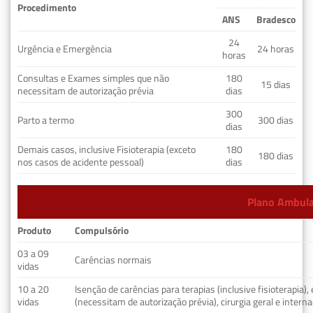
Procedimento
ANS
Bradesco
24
Urgência e Emergência
24 horas
horas
Consultas e Exames simples que não
180
15 dias
necessitam de autorização prévia
dias
300
Parto a termo
300 dias
dias
Demais casos, inclusive Fisioterapia (exceto
180
180 dias
nos casos de acidente pessoal)
dias
Plano Ambulat
Produto
Compulsório
03 a 09
Carências normais
vidas
10 a 20
Isenção de carências para terapias (inclusive fisioterapia)
vidas
(necessitam de autorização prévia), cirurgia geral e interna