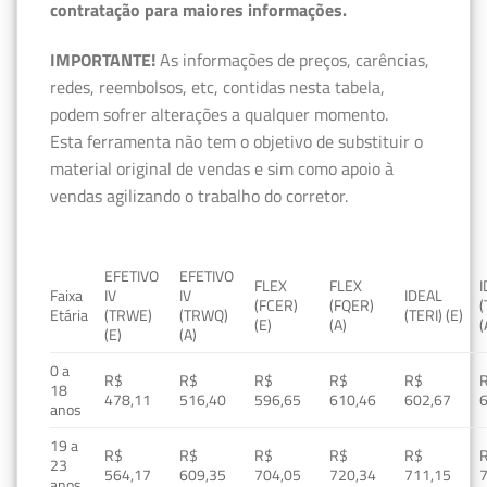
contratação para maiores informações.
IMPORTANTE!
As informações de preços, carências,
redes, reembolsos, etc, contidas nesta tabela,
podem sofrer alterações a qualquer momento.
Esta ferramenta não tem o objetivo de substituir o
material original de vendas e sim como apoio à
vendas agilizando o trabalho do corretor.
EFETIVO
EFETIVO
FLEX
FLEX
Faixa
IV
IV
IDEAL
(FCER)
(FQER)
(
Etária
(TRWE)
(TRWQ)
(TERI) (E)
(E)
(A)
(
(E)
(A)
0 a
R$
R$
R$
R$
R$
18
478,11
516,40
596,65
610,46
602,67
anos
19 a
R$
R$
R$
R$
R$
23
564,17
609,35
704,05
720,34
711,15
anos