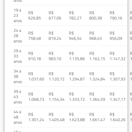
anos
19 a
R$
R$
R$
R$
R$
23
626,85
677,06
782,27
800,38
790,16
anos
24 a
R$
R$
R$
R$
R$
28
758,48
819,24
946,54
968,45
956,09
anos
29 a
R$
R$
R$
R$
R$
33
910,18
983,10
1.135,86
1.162,15
1.147,32
1
anos
34 a
R$
R$
R$
R$
R$
38
1.037,60
1.120,72
1.294,87
1.324,84
1.307,93
1
anos
39 a
R$
R$
R$
R$
R$
43
1.068,73
1.154,34
1.333,72
1.364,59
1.347,17
1
anos
44 a
R$
R$
R$
R$
R$
48
1.301,24
1.405,48
1.623,88
1.661,47
1.640,26
1
anos