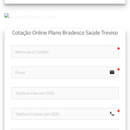
Cotação Online Plano Bradesco Saúde Treviso
email
icon-ph
call