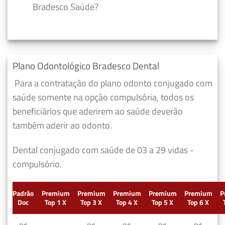
Bradesco Saúde?
Plano Odontológico Bradesco Dental
Para a contratação do plano odonto conjugado com
saúde somente na opção compulsória, todos os
beneficiários que aderirem ao saúde deverão
também aderir ao odonto.
Dental conjugado com saúde de 03 a 29 vidas -
compulsório.
Padrão
Premium
Premium
Premium
Premium
Premium
P
Doc
Top 1 X
Top 3 X
Top 4 X
Top 5 X
Top 6 X