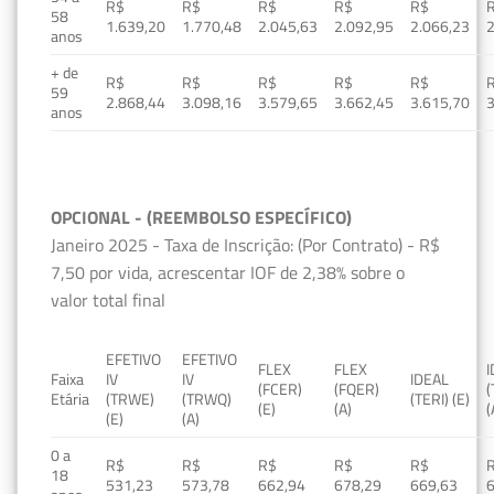
R$
R$
R$
R$
R$
58
1.639,20
1.770,48
2.045,63
2.092,95
2.066,23
2
anos
+ de
R$
R$
R$
R$
R$
59
2.868,44
3.098,16
3.579,65
3.662,45
3.615,70
3
anos
OPCIONAL - (REEMBOLSO ESPECÍFICO)
Janeiro 2025 - Taxa de Inscrição: (Por Contrato) - R$
7,50 por vida, acrescentar IOF de 2,38% sobre o
valor total final
EFETIVO
EFETIVO
FLEX
FLEX
Faixa
IV
IV
IDEAL
(FCER)
(FQER)
(
Etária
(TRWE)
(TRWQ)
(TERI) (E)
(E)
(A)
(
(E)
(A)
0 a
R$
R$
R$
R$
R$
18
531,23
573,78
662,94
678,29
669,63