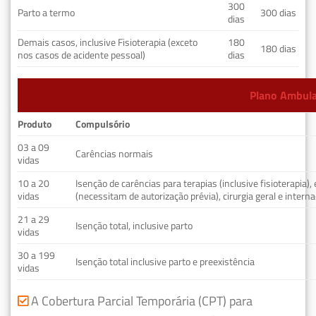
300
Parto a termo
300 dias
dias
Demais casos, inclusive Fisioterapia (exceto
180
180 dias
nos casos de acidente pessoal)
dias
Plano Ambulat
Produto
Compulsório
03 a 09
Carências normais
vidas
10 a 20
Isenção de carências para terapias (inclusive fisioterapia)
vidas
(necessitam de autorização prévia), cirurgia geral e interna
21 a 29
Isenção total, inclusive parto
vidas
30 a 199
Isenção total inclusive parto e preexistência
vidas
A Cobertura Parcial Temporária (CPT) para