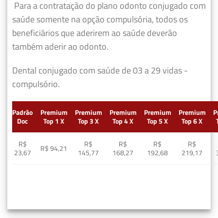
Para a contratação do plano odonto conjugado com
saúde somente na opção compulsória, todos os
beneficiários que aderirem ao saúde deverão
também aderir ao odonto.
Dental conjugado com saúde de 03 a 29 vidas -
compulsório.
Padrão
Premium
Premium
Premium
Premium
Premium
P
Doc
Top 1 X
Top 3 X
Top 4 X
Top 5 X
Top 6 X
R$
R$
R$
R$
R$
R$ 94,21
23,67
145,77
168,27
192,68
219,17