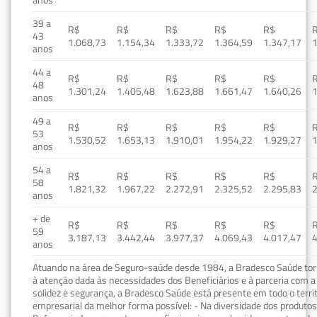
39 a
R$
R$
R$
R$
R$
43
1.068,73
1.154,34
1.333,72
1.364,59
1.347,17
1
anos
44 a
R$
R$
R$
R$
R$
48
1.301,24
1.405,48
1.623,88
1.661,47
1.640,26
1
anos
49 a
R$
R$
R$
R$
R$
53
1.530,52
1.653,13
1.910,01
1.954,22
1.929,27
1
anos
54 a
R$
R$
R$
R$
R$
58
1.821,32
1.967,22
2.272,91
2.325,52
2.295,83
2
anos
+ de
R$
R$
R$
R$
R$
59
3.187,13
3.442,44
3.977,37
4.069,43
4.017,47
4
anos
Atuando na área de Seguro-saúde desde 1984, a Bradesco Saúde torn
à atenção dada às necessidades dos Beneficiários e à parceria com a 
solidez e segurança, a Bradesco Saúde está presente em todo o terri
empresarial da melhor forma possível: - Na diversidade dos produto