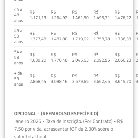
44 a
R$
R$
R$
R$
R$
48
1.171,13
1.264,92
1.461,50
1.495,31
1.476,22
1
anos
49 a
R$
R$
R$
R$
R$
53
1.377,48
1.487,80
1.719,02
1.758,78
1.736,33
1
anos
54 a
R$
R$
R$
R$
R$
58
1.639,20
1.770,48
2.045,63
2.092,95
2.066,23
2
anos
+ de
R$
R$
R$
R$
R$
59
2.868,44
3.098,16
3.579,65
3.662,45
3.615,70
3
anos
OPCIONAL - (REEMBOLSO ESPECÍFICO)
Janeiro 2025 - Taxa de Inscrição: (Por Contrato) - R$
7,50 por vida, acrescentar IOF de 2,38% sobre o
valor total final