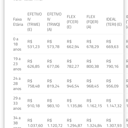
EFETIVO
EFETIVO
FLEX
FLEX
Faixa
IV
IV
IDEAL
(FCER)
(FQER)
(
Etária
(TRWE)
(TRWQ)
(TERI) (E)
(E)
(A)
(
(E)
(A)
0 a
R$
R$
R$
R$
R$
18
531,23
573,78
662,94
678,29
669,63
anos
19 a
R$
R$
R$
R$
R$
23
626,85
677,06
782,27
800,38
790,16
anos
24 a
R$
R$
R$
R$
R$
28
758,48
819,24
946,54
968,45
956,09
anos
29 a
R$
R$
R$
R$
R$
33
910,18
983,10
1.135,86
1.162,15
1.147,32
1
anos
34 a
R$
R$
R$
R$
R$
38
1.037,60
1.120,72
1.294,87
1.324,84
1.307,93
1
anos