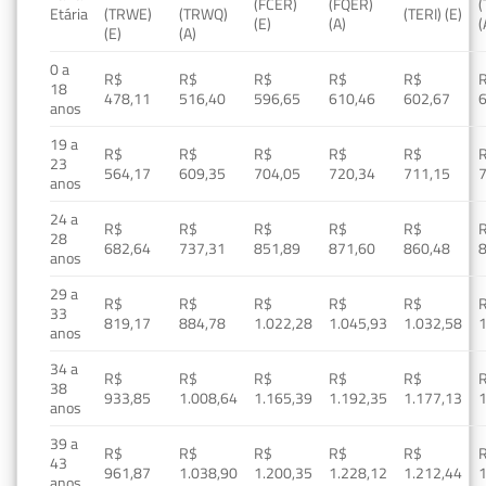
(FCER)
(FQER)
(
Etária
(TRWE)
(TRWQ)
(TERI) (E)
(E)
(A)
(
(E)
(A)
0 a
R$
R$
R$
R$
R$
18
478,11
516,40
596,65
610,46
602,67
anos
19 a
R$
R$
R$
R$
R$
23
564,17
609,35
704,05
720,34
711,15
anos
24 a
R$
R$
R$
R$
R$
28
682,64
737,31
851,89
871,60
860,48
anos
29 a
R$
R$
R$
R$
R$
33
819,17
884,78
1.022,28
1.045,93
1.032,58
1
anos
34 a
R$
R$
R$
R$
R$
38
933,85
1.008,64
1.165,39
1.192,35
1.177,13
1
anos
39 a
R$
R$
R$
R$
R$
43
961,87
1.038,90
1.200,35
1.228,12
1.212,44
1
anos