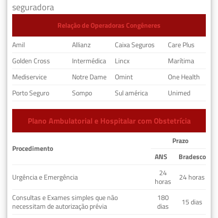
seguradora
Relação de Operadoras Congêneres
Amil
Allianz
Caixa Seguros
Care Plus
Golden Cross
Intermédica
Lincx
Marítima
Mediservice
Notre Dame
Omint
One Health
Porto Seguro
Sompo
Sul américa
Unimed
Plano Ambulatorial e Hospitalar com Obstetrícia
Prazo
Procedimento
ANS
Bradesco
24
Urgência e Emergência
24 horas
horas
Consultas e Exames simples que não
180
15 dias
necessitam de autorização prévia
dias