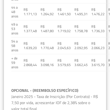
44 a
R$
R$
R$
R$
R$
48
1.171,13
1.264,92
1.461,50
1.495,31
1.476,22
1
anos
49 a
R$
R$
R$
R$
R$
53
1.377,48
1.487,80
1.719,02
1.758,78
1.736,33
1
anos
54 a
R$
R$
R$
R$
R$
58
1.639,20
1.770,48
2.045,63
2.092,95
2.066,23
2
anos
+ de
R$
R$
R$
R$
R$
59
2.868,44
3.098,16
3.579,65
3.662,45
3.615,70
3
anos
OPCIONAL - (REEMBOLSO ESPECÍFICO)
Janeiro 2025 - Taxa de Inscrição: (Por Contrato) - R$
7,50 por vida, acrescentar IOF de 2,38% sobre o
valor total final