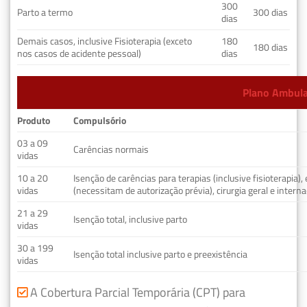
300
Parto a termo
300 dias
dias
Demais casos, inclusive Fisioterapia (exceto
180
180 dias
nos casos de acidente pessoal)
dias
Plano Ambulat
Produto
Compulsório
03 a 09
Carências normais
vidas
10 a 20
Isenção de carências para terapias (inclusive fisioterapia)
vidas
(necessitam de autorização prévia), cirurgia geral e interna
21 a 29
Isenção total, inclusive parto
vidas
30 a 199
Isenção total inclusive parto e preexistência
vidas
A Cobertura Parcial Temporária (CPT) para