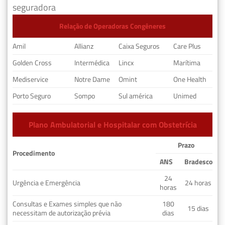
seguradora
Relação de Operadoras Congêneres
Amil
Allianz
Caixa Seguros
Care Plus
Golden Cross
Intermédica
Lincx
Marítima
Mediservice
Notre Dame
Omint
One Health
Porto Seguro
Sompo
Sul américa
Unimed
Plano Ambulatorial e Hospitalar com Obstetrícia
Prazo
Procedimento
ANS
Bradesco
24
Urgência e Emergência
24 horas
horas
Consultas e Exames simples que não
180
15 dias
necessitam de autorização prévia
dias