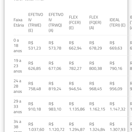
EFETIVO
EFETIVO
FLEX
FLEX
Faixa
IV
IV
IDEAL
(FCER)
(FQER)
(
Etária
(TRWE)
(TRWQ)
(TERI) (E)
(E)
(A)
(
(E)
(A)
0 a
R$
R$
R$
R$
R$
18
531,23
573,78
662,94
678,29
669,63
anos
19 a
R$
R$
R$
R$
R$
23
626,85
677,06
782,27
800,38
790,16
anos
24 a
R$
R$
R$
R$
R$
28
758,48
819,24
946,54
968,45
956,09
anos
29 a
R$
R$
R$
R$
R$
33
910,18
983,10
1.135,86
1.162,15
1.147,32
1
anos
34 a
R$
R$
R$
R$
R$
38
1.037,60
1.120,72
1.294,87
1.324,84
1.307,93
1
anos