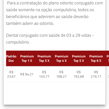
Para a contratação do plano odonto conjugado com
saúde somente na opção compulsória, todos os
beneficiários que aderirem ao saúde deverão
também aderir ao odonto.
Dental conjugado com saúde de 03 a 29 vidas -
compulsório.
Padrão
Premium
Premium
Premium
Premium
Premium
P
Doc
Top 1 X
Top 3 X
Top 4 X
Top 5 X
Top 6 X
R$
R$
R$
R$
R$
R$ 94,21
23,67
145,77
168,27
192,68
219,17