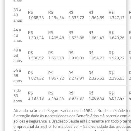
39 a
R$
R$
R$
R$
R$
43
1.068,73
1.154,34
1.333,72
1.364,59
1.347,17
1
anos
44 a
R$
R$
R$
R$
R$
48
1.301,24
1.405,48
1.623,88
1.661,47
1.640,26
1
anos
49 a
R$
R$
R$
R$
R$
53
1.530,52
1.653,13
1.910,01
1.954,22
1.929,27
1
anos
54 a
R$
R$
R$
R$
R$
58
1.821,32
1.967,22
2.272,91
2.325,52
2.295,83
2
anos
+ de
R$
R$
R$
R$
R$
59
3.187,13
3.442,44
3.977,37
4.069,43
4.017,47
4
anos
Atuando na área de Seguro-saúde desde 1984, a Bradesco Saúde torn
à atenção dada às necessidades dos Beneficiários e à parceria com a 
solidez e segurança, a Bradesco Saúde está presente em todo o terri
empresarial da melhor forma possível: - Na diversidade dos produto