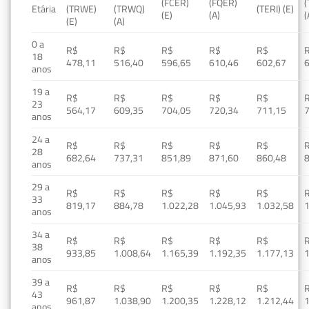
(FCER)
(FQER)
(
Etária
(TRWE)
(TRWQ)
(TERI) (E)
(E)
(A)
(
(E)
(A)
0 a
R$
R$
R$
R$
R$
18
478,11
516,40
596,65
610,46
602,67
anos
19 a
R$
R$
R$
R$
R$
23
564,17
609,35
704,05
720,34
711,15
anos
24 a
R$
R$
R$
R$
R$
28
682,64
737,31
851,89
871,60
860,48
anos
29 a
R$
R$
R$
R$
R$
33
819,17
884,78
1.022,28
1.045,93
1.032,58
1
anos
34 a
R$
R$
R$
R$
R$
38
933,85
1.008,64
1.165,39
1.192,35
1.177,13
1
anos
39 a
R$
R$
R$
R$
R$
43
961,87
1.038,90
1.200,35
1.228,12
1.212,44
1
anos