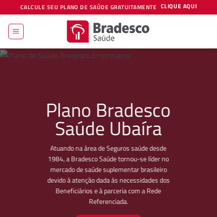
Skip
CLIQUE AQUI
CALCULE SEU PLANO DE SAÚDE GRATUITAMENTE
to
content
Plano Bradesco
Saúde Ubaíra
Atuando na área de Seguros saúde desde
1984, a Bradesco Saúde tornou-se líder no
mercado de saúde suplementar brasileiro
devido à atenção dada às necessidades dos
Beneficiários e à parceria com a Rede
Referenciada.