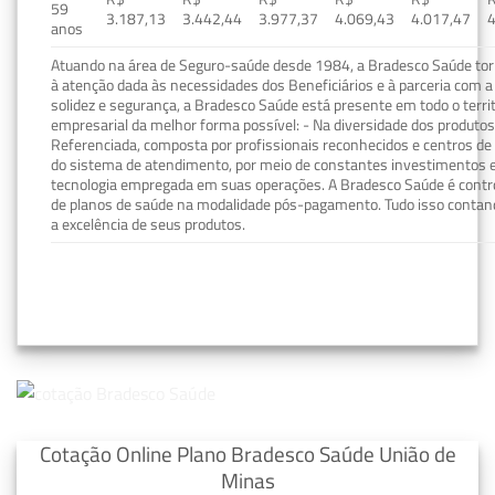
59
3.187,13
3.442,44
3.977,37
4.069,43
4.017,47
4
anos
Atuando na área de Seguro-saúde desde 1984, a Bradesco Saúde torn
à atenção dada às necessidades dos Beneficiários e à parceria com a 
solidez e segurança, a Bradesco Saúde está presente em todo o terri
empresarial da melhor forma possível: - Na diversidade dos produto
Referenciada, composta por profissionais reconhecidos e centros de
do sistema de atendimento, por meio de constantes investimentos e
tecnologia empregada em suas operações. A Bradesco Saúde é contro
de planos de saúde na modalidade pós-pagamento. Tudo isso contand
a excelência de seus produtos.
Cotação Online Plano Bradesco Saúde União de
Minas