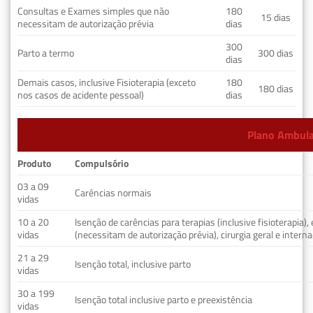
Consultas e Exames simples que não
180
15 dias
necessitam de autorização prévia
dias
300
Parto a termo
300 dias
dias
Demais casos, inclusive Fisioterapia (exceto
180
180 dias
nos casos de acidente pessoal)
dias
Plano Ambulat
Produto
Compulsório
03 a 09
Carências normais
vidas
10 a 20
Isenção de carências para terapias (inclusive fisioterapia)
vidas
(necessitam de autorização prévia), cirurgia geral e interna
21 a 29
Isenção total, inclusive parto
vidas
30 a 199
Isenção total inclusive parto e preexistência
vidas