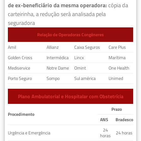
de ex-beneficiário da mesma operadora:
cópia da
carteirinha, a redução será analisada pela
seguradora
Relação de Operadoras Congêneres
Amil
Allianz
Caixa Seguros
Care Plus
Golden Cross
Intermédica
Lincx
Marítima
Mediservice
Notre Dame
Omint
One Health
Porto Seguro
Sompo
Sul américa
Unimed
Plano Ambulatorial e Hospitalar com Obstetrícia
Prazo
Procedimento
ANS
Bradesco
24
Urgência e Emergência
24 horas
horas