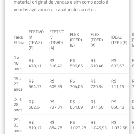
material original de vendas e sim como apoio à
vendas agilizando o trabalho do corretor.
EFETIVO
EFETIVO
FLEX
FLEX
Faixa
IV
IV
IDEAL
(FCER)
(FQER)
(
Etária
(TRWE)
(TRWQ)
(TERI) (E)
(E)
(A)
(
(E)
(A)
0 a
R$
R$
R$
R$
R$
18
478,11
516,40
596,65
610,46
602,67
anos
19 a
R$
R$
R$
R$
R$
23
564,17
609,35
704,05
720,34
711,15
anos
24 a
R$
R$
R$
R$
R$
28
682,64
737,31
851,89
871,60
860,48
anos
29 a
R$
R$
R$
R$
R$
33
819,17
884,78
1.022,28
1.045,93
1.032,58
1
anos