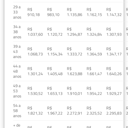
29 a
R$
R$
R$
R$
R$
33
910,18
983,10
1.135,86
1.162,15
1.147,32
1
anos
34 a
R$
R$
R$
R$
R$
38
1.037,60
1.120,72
1.294,87
1.324,84
1.307,93
1
anos
39 a
R$
R$
R$
R$
R$
43
1.068,73
1.154,34
1.333,72
1.364,59
1.347,17
1
anos
44 a
R$
R$
R$
R$
R$
48
1.301,24
1.405,48
1.623,88
1.661,47
1.640,26
1
anos
49 a
R$
R$
R$
R$
R$
53
1.530,52
1.653,13
1.910,01
1.954,22
1.929,27
1
anos
54 a
R$
R$
R$
R$
R$
58
1.821,32
1.967,22
2.272,91
2.325,52
2.295,83
2
anos
+ de
R$
R$
R$
R$
R$