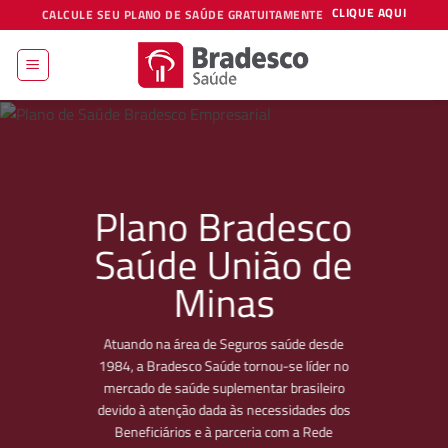
Skip
CLIQUE AQUI
CALCULE SEU PLANO DE SAÚDE GRATUITAMENTE
to
content
Plano Bradesco
Saúde União de
Minas
Atuando na área de Seguros saúde desde
1984, a Bradesco Saúde tornou-se líder no
mercado de saúde suplementar brasileiro
devido à atenção dada às necessidades dos
Beneficiários e à parceria com a Rede