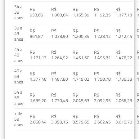
34 a
R$
R$
R$
R$
R$
38
933,85
1.008,64
1.165,39
1.192,35
1.177,13
1
anos
39 a
R$
R$
R$
R$
R$
43
961,87
1.038,90
1.200,35
1.228,12
1.212,44
1
anos
44 a
R$
R$
R$
R$
R$
48
1.171,13
1.264,92
1.461,50
1.495,31
1.476,22
1
anos
49 a
R$
R$
R$
R$
R$
53
1.377,48
1.487,80
1.719,02
1.758,78
1.736,33
1
anos
54 a
R$
R$
R$
R$
R$
58
1.639,20
1.770,48
2.045,63
2.092,95
2.066,23
2
anos
+ de
R$
R$
R$
R$
R$
59
2.868,44
3.098,16
3.579,65
3.662,45
3.615,70
3
anos