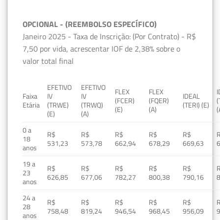
OPCIONAL - (REEMBOLSO ESPECÍFICO)
Janeiro 2025 - Taxa de Inscrição: (Por Contrato) - R$
7,50 por vida, acrescentar IOF de 2,38% sobre o
valor total final
EFETIVO
EFETIVO
FLEX
FLEX
Faixa
IV
IV
IDEAL
(FCER)
(FQER)
(
Etária
(TRWE)
(TRWQ)
(TERI) (E)
(E)
(A)
(
(E)
(A)
0 a
R$
R$
R$
R$
R$
18
531,23
573,78
662,94
678,29
669,63
anos
19 a
R$
R$
R$
R$
R$
23
626,85
677,06
782,27
800,38
790,16
anos
24 a
R$
R$
R$
R$
R$
28
758,48
819,24
946,54
968,45
956,09
anos