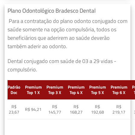
Plano Odontológico Bradesco Dental
Para a contratação do plano odonto conjugado com
saúde somente na opção compulsória, todos os
beneficiários que aderirem ao saúde deverão
também aderir ao odonto.
Dental conjugado com saúde de 03 a 29 vidas -
compulsório.
Padrão
Premium
Premium
Premium
Premium
Premium
P
Doc
Top 1 X
Top 3 X
Top 4 X
Top 5 X
Top 6 X
R$
R$
R$
R$
R$
R$ 94,21
23,67
145,77
168,27
192,68
219,17