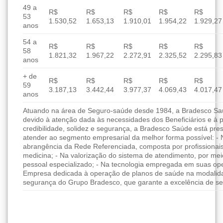
49 a
R$
R$
R$
R$
R$
53
1.530,52
1.653,13
1.910,01
1.954,22
1.929,27
anos
54 a
R$
R$
R$
R$
R$
58
1.821,32
1.967,22
2.272,91
2.325,52
2.295,83
anos
+ de
R$
R$
R$
R$
R$
59
3.187,13
3.442,44
3.977,37
4.069,43
4.017,47
anos
Atuando na área de Seguro-saúde desde 1984, a Bradesco Saúd
devido à atenção dada às necessidades dos Beneficiários e à 
credibilidade, solidez e segurança, a Bradesco Saúde está pres
atender ao segmento empresarial da melhor forma possível: - 
abrangência da Rede Referenciada, composta por profissionai
medicina; - Na valorização do sistema de atendimento, por me
pessoal especializado; - Na tecnologia empregada em suas ope
Empresa dedicada à operação de planos de saúde na modalida
segurança do Grupo Bradesco, que garante a excelência de se