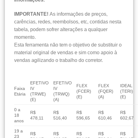
IMPORTANTE!
As informações de preços,
carências, redes, reembolsos, etc, contidas nesta
tabela, podem sofrer alterações a qualquer
momento.
Esta ferramenta não tem o objetivo de substituir o
material original de vendas e sim como apoio à
vendas agilizando o trabalho do corretor.
EFETIVO
EFETIVO
FLEX
FLEX
IDEAL
Faixa
IV
IV
(FCER)
(FQER)
(TERI)
Etária
(TRWE)
(TRWQ)
(E)
(A)
(E)
(E)
(A)
0 a
R$
R$
R$
R$
R$
18
478,11
516,40
596,65
610,46
602,67
anos
19 a
R$
R$
R$
R$
R$
23