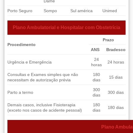
Dame
Porto Seguro
Sompo
Sul américa
Unimed
Plano Ambulatorial e Hospitalar com Obstetrícia
Prazo
Procedimento
ANS
Bradesco
24
Urgência e Emergência
24 horas
horas
Consultas e Exames simples que não
180
15 dias
necessitam de autorização prévia
dias
300
Parto a termo
300 dias
dias
Demais casos, inclusive Fisioterapia
180
180 dias
(exceto nos casos de acidente pessoal)
dias
Plano Ambulat