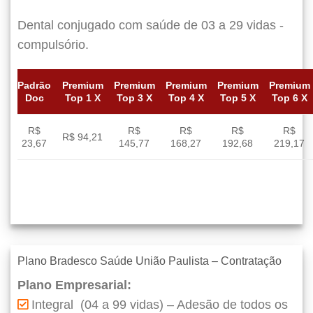
Dental conjugado com saúde de 03 a 29 vidas -
compulsório.
Padrão
Premium
Premium
Premium
Premium
Premium
Doc
Top 1 X
Top 3 X
Top 4 X
Top 5 X
Top 6 X
R$
R$
R$
R$
R$
R$ 94,21
23,67
145,77
168,27
192,68
219,17
Plano Bradesco Saúde União Paulista – Contratação
Plano Empresarial:
Integral (04 a 99 vidas) – Adesão de todos os