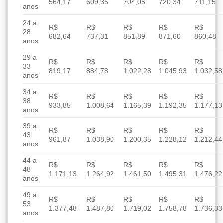
564,17
609,35
704,05
720,34
711,15
anos
24 a
R$
R$
R$
R$
R$
28
682,64
737,31
851,89
871,60
860,48
anos
29 a
R$
R$
R$
R$
R$
33
819,17
884,78
1.022,28
1.045,93
1.032,58
anos
34 a
R$
R$
R$
R$
R$
38
933,85
1.008,64
1.165,39
1.192,35
1.177,13
anos
39 a
R$
R$
R$
R$
R$
43
961,87
1.038,90
1.200,35
1.228,12
1.212,44
anos
44 a
R$
R$
R$
R$
R$
48
1.171,13
1.264,92
1.461,50
1.495,31
1.476,22
anos
49 a
R$
R$
R$
R$
R$
53
1.377,48
1.487,80
1.719,02
1.758,78
1.736,33
anos