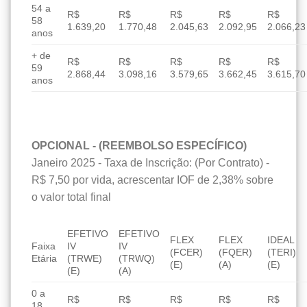
54 a
R$
R$
R$
R$
R$
58
1.639,20
1.770,48
2.045,63
2.092,95
2.066,23
anos
+ de
R$
R$
R$
R$
R$
59
2.868,44
3.098,16
3.579,65
3.662,45
3.615,70
anos
OPCIONAL - (REEMBOLSO ESPECÍFICO)
Janeiro 2025 - Taxa de Inscrição: (Por Contrato) -
R$ 7,50 por vida, acrescentar IOF de 2,38% sobre
o valor total final
EFETIVO
EFETIVO
FLEX
FLEX
IDEAL
Faixa
IV
IV
(FCER)
(FQER)
(TERI)
Etária
(TRWE)
(TRWQ)
(E)
(A)
(E)
(E)
(A)
0 a
R$
R$
R$
R$
R$
18