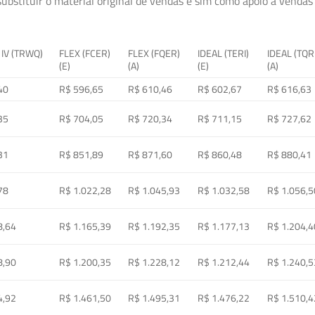
ubstituir o material original de vendas e sim como apoio à vendas a
 IV (TRWQ)
FLEX (FCER)
FLEX (FQER)
IDEAL (TERI)
IDEAL (TQR
(E)
(A)
(E)
(A)
40
R$ 596,65
R$ 610,46
R$ 602,67
R$ 616,63
35
R$ 704,05
R$ 720,34
R$ 711,15
R$ 727,62
31
R$ 851,89
R$ 871,60
R$ 860,48
R$ 880,41
78
R$ 1.022,28
R$ 1.045,93
R$ 1.032,58
R$ 1.056,5
8,64
R$ 1.165,39
R$ 1.192,35
R$ 1.177,13
R$ 1.204,4
8,90
R$ 1.200,35
R$ 1.228,12
R$ 1.212,44
R$ 1.240,5
4,92
R$ 1.461,50
R$ 1.495,31
R$ 1.476,22
R$ 1.510,4