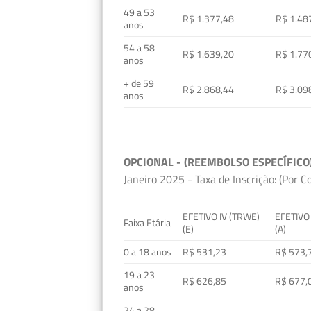
49 a 53
R$ 1.377,48
R$ 1.48
anos
54 a 58
R$ 1.639,20
R$ 1.77
anos
+ de 59
R$ 2.868,44
R$ 3.09
anos
OPCIONAL - (REEMBOLSO ESPECÍFICO
Janeiro 2025 - Taxa de Inscrição: (Por C
EFETIVO IV (TRWE)
EFETIVO
Faixa Etária
(E)
(A)
0 a 18 anos
R$ 531,23
R$ 573,
19 a 23
R$ 626,85
R$ 677,
anos
24 a 28