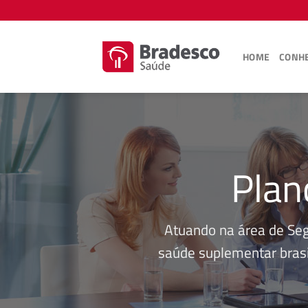
Skip
to
content
HOME
CONHE
Plan
Atuando na área de Se
saúde suplementar brasi