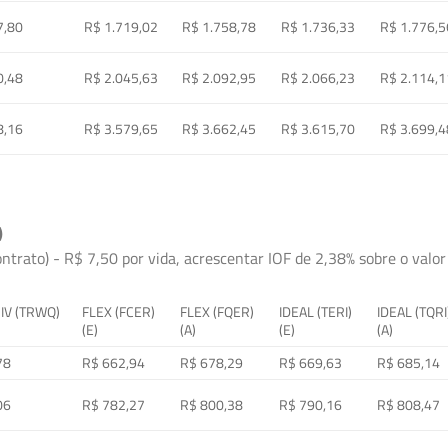
7,80
R$ 1.719,02
R$ 1.758,78
R$ 1.736,33
R$ 1.776,5
0,48
R$ 2.045,63
R$ 2.092,95
R$ 2.066,23
R$ 2.114,1
8,16
R$ 3.579,65
R$ 3.662,45
R$ 3.615,70
R$ 3.699,4
)
ontrato) - R$ 7,50 por vida, acrescentar IOF de 2,38% sobre o valor 
 IV (TRWQ)
FLEX (FCER)
FLEX (FQER)
IDEAL (TERI)
IDEAL (TQRI
(E)
(A)
(E)
(A)
78
R$ 662,94
R$ 678,29
R$ 669,63
R$ 685,14
06
R$ 782,27
R$ 800,38
R$ 790,16
R$ 808,47