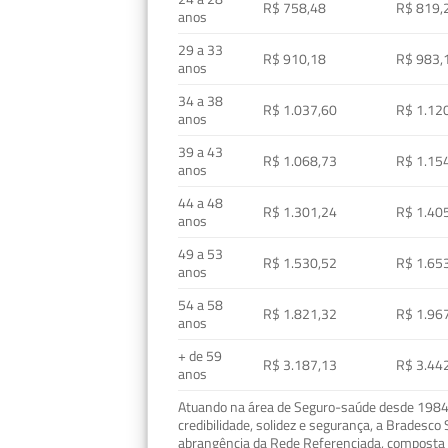
R$ 758,48
R$ 819,
anos
29 a 33
R$ 910,18
R$ 983,
anos
34 a 38
R$ 1.037,60
R$ 1.12
anos
39 a 43
R$ 1.068,73
R$ 1.15
anos
44 a 48
R$ 1.301,24
R$ 1.40
anos
49 a 53
R$ 1.530,52
R$ 1.65
anos
54 a 58
R$ 1.821,32
R$ 1.96
anos
+ de 59
R$ 3.187,13
R$ 3.44
anos
Atuando na área de Seguro-saúde desde 1984, 
credibilidade, solidez e segurança, a Bradesc
abrangência da Rede Referenciada, composta p