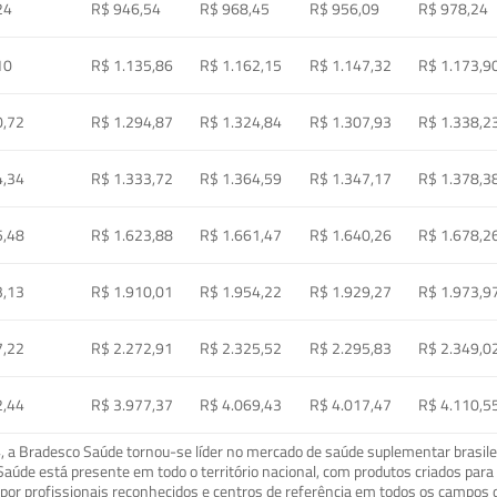
24
R$ 946,54
R$ 968,45
R$ 956,09
R$ 978,24
10
R$ 1.135,86
R$ 1.162,15
R$ 1.147,32
R$ 1.173,9
0,72
R$ 1.294,87
R$ 1.324,84
R$ 1.307,93
R$ 1.338,2
4,34
R$ 1.333,72
R$ 1.364,59
R$ 1.347,17
R$ 1.378,3
5,48
R$ 1.623,88
R$ 1.661,47
R$ 1.640,26
R$ 1.678,2
3,13
R$ 1.910,01
R$ 1.954,22
R$ 1.929,27
R$ 1.973,9
7,22
R$ 2.272,91
R$ 2.325,52
R$ 2.295,83
R$ 2.349,0
2,44
R$ 3.977,37
R$ 4.069,43
R$ 4.017,47
R$ 4.110,5
a Bradesco Saúde tornou-se líder no mercado de saúde suplementar brasileir
o Saúde está presente em todo o território nacional, com produtos criados pa
or profissionais reconhecidos e centros de referência em todos os campos 