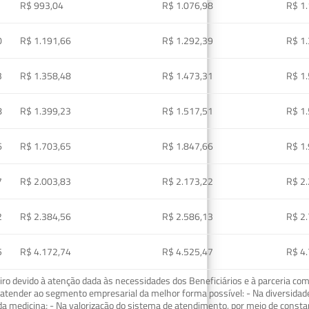
R$ 993,04
R$ 1.076,98
R$ 1
0
R$ 1.191,66
R$ 1.292,39
R$ 1
3
R$ 1.358,48
R$ 1.473,31
R$ 1
8
R$ 1.399,23
R$ 1.517,51
R$ 1
6
R$ 1.703,65
R$ 1.847,66
R$ 1
7
R$ 2.003,83
R$ 2.173,22
R$ 2
2
R$ 2.384,56
R$ 2.586,13
R$ 2
5
R$ 4.172,74
R$ 4.525,47
R$ 4
o devido à atenção dada às necessidades dos Beneficiários e à parceria com
ra atender ao segmento empresarial da melhor forma possível: - Na diversidad
da medicina; - Na valorização do sistema de atendimento, por meio de const