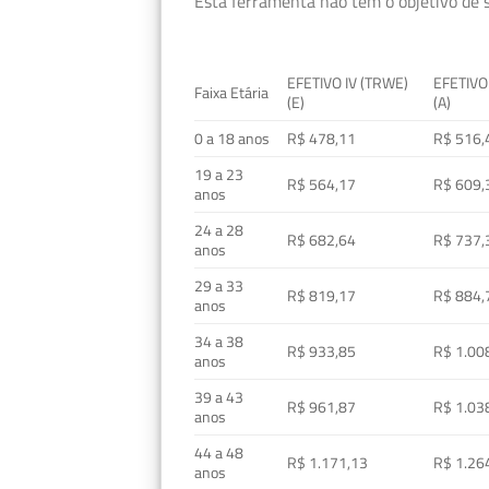
Esta ferramenta não tem o objetivo de s
EFETIVO IV (TRWE)
EFETIVO
Faixa Etária
(E)
(A)
0 a 18 anos
R$ 478,11
R$ 516,
19 a 23
R$ 564,17
R$ 609,
anos
24 a 28
R$ 682,64
R$ 737,
anos
29 a 33
R$ 819,17
R$ 884,
anos
34 a 38
R$ 933,85
R$ 1.00
anos
39 a 43
R$ 961,87
R$ 1.03
anos
44 a 48
R$ 1.171,13
R$ 1.26
anos