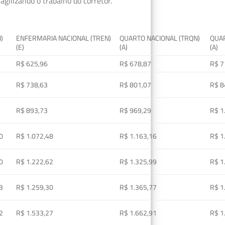
gilizando o trabalho do corretor.
I)
ENFERMARIA NACIONAL (TREN)
QUARTO NACIONAL (TRQN)
QUAR
(E)
(A)
(A)
R$ 625,96
R$ 678,87
R$ 7
R$ 738,63
R$ 801,07
R$ 8
R$ 893,73
R$ 969,29
R$ 1
0
R$ 1.072,48
R$ 1.163,16
R$ 1
0
R$ 1.222,62
R$ 1.325,99
R$ 1
3
R$ 1.259,30
R$ 1.365,77
R$ 1
2
R$ 1.533,27
R$ 1.662,91
R$ 1