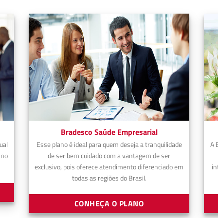
Bradesco Saúde Empresarial
ual
Esse plano é ideal para quem deseja a tranquilidade
A 
ano
de ser bem cuidado com a vantagem de ser
exclusivo, pois oferece atendimento diferenciado em
in
todas as regiões do Brasil.
CONHEÇA O PLANO