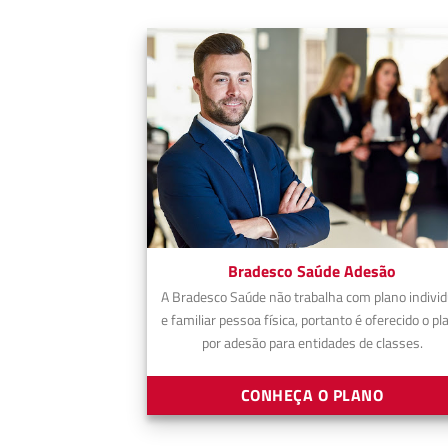
Bradesco Saúde Adesão
A Bradesco Saúde não trabalha com plano individ
e familiar pessoa física, portanto é oferecido o pl
por adesão para entidades de classes.
CONHEÇA O PLANO