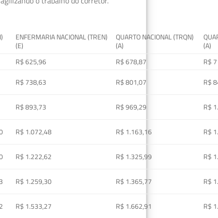
gilizando o trabalho do corretor.
I)
ENFERMARIA NACIONAL (TREN)
QUARTO NACIONAL (TRQN)
QUAR
(E)
(A)
(A)
R$ 625,96
R$ 678,87
R$ 7
R$ 738,63
R$ 801,07
R$ 8
R$ 893,73
R$ 969,29
R$ 1
0
R$ 1.072,48
R$ 1.163,16
R$ 1
0
R$ 1.222,62
R$ 1.325,99
R$ 1
3
R$ 1.259,30
R$ 1.365,77
R$ 1
2
R$ 1.533,27
R$ 1.662,91
R$ 1