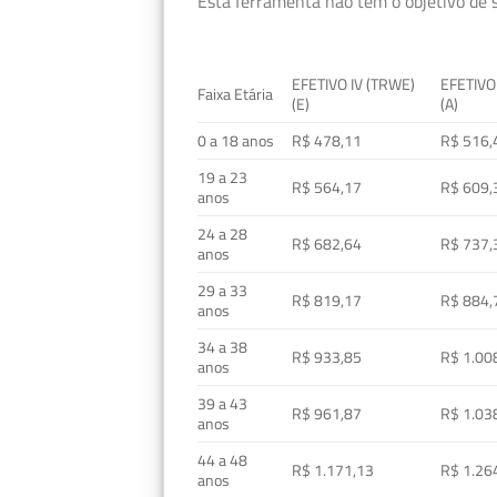
Esta ferramenta não tem o objetivo de s
EFETIVO IV (TRWE)
EFETIVO
Faixa Etária
(E)
(A)
0 a 18 anos
R$ 478,11
R$ 516,
19 a 23
R$ 564,17
R$ 609,
anos
24 a 28
R$ 682,64
R$ 737,
anos
29 a 33
R$ 819,17
R$ 884,
anos
34 a 38
R$ 933,85
R$ 1.00
anos
39 a 43
R$ 961,87
R$ 1.03
anos
44 a 48
R$ 1.171,13
R$ 1.26
anos