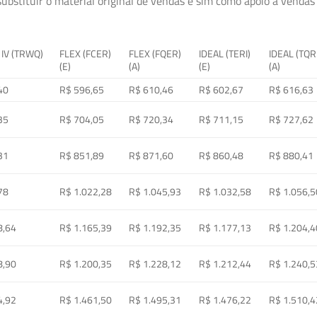
ubstituir o material original de vendas e sim como apoio à vendas a
 IV (TRWQ)
FLEX (FCER)
FLEX (FQER)
IDEAL (TERI)
IDEAL (TQR
(E)
(A)
(E)
(A)
40
R$ 596,65
R$ 610,46
R$ 602,67
R$ 616,63
35
R$ 704,05
R$ 720,34
R$ 711,15
R$ 727,62
31
R$ 851,89
R$ 871,60
R$ 860,48
R$ 880,41
78
R$ 1.022,28
R$ 1.045,93
R$ 1.032,58
R$ 1.056,5
8,64
R$ 1.165,39
R$ 1.192,35
R$ 1.177,13
R$ 1.204,4
8,90
R$ 1.200,35
R$ 1.228,12
R$ 1.212,44
R$ 1.240,5
4,92
R$ 1.461,50
R$ 1.495,31
R$ 1.476,22
R$ 1.510,4