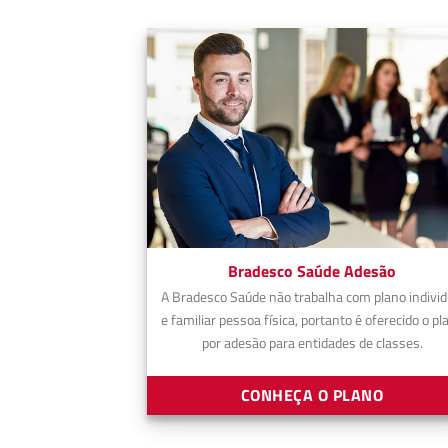
Bradesco Saúde Adesão
A Bradesco Saúde não trabalha com plano individ
e familiar pessoa física, portanto é oferecido o pl
por adesão para entidades de classes.
CONHEÇA O PLANO