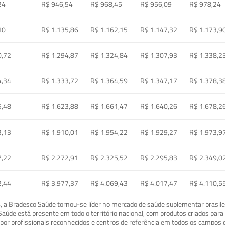
24
R$ 946,54
R$ 968,45
R$ 956,09
R$ 978,24
10
R$ 1.135,86
R$ 1.162,15
R$ 1.147,32
R$ 1.173,9
0,72
R$ 1.294,87
R$ 1.324,84
R$ 1.307,93
R$ 1.338,2
4,34
R$ 1.333,72
R$ 1.364,59
R$ 1.347,17
R$ 1.378,3
5,48
R$ 1.623,88
R$ 1.661,47
R$ 1.640,26
R$ 1.678,2
3,13
R$ 1.910,01
R$ 1.954,22
R$ 1.929,27
R$ 1.973,9
7,22
R$ 2.272,91
R$ 2.325,52
R$ 2.295,83
R$ 2.349,0
2,44
R$ 3.977,37
R$ 4.069,43
R$ 4.017,47
R$ 4.110,5
a Bradesco Saúde tornou-se líder no mercado de saúde suplementar brasileir
o Saúde está presente em todo o território nacional, com produtos criados pa
or profissionais reconhecidos e centros de referência em todos os campos 