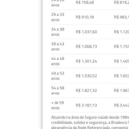
R$ 758,48
R$ 819,
anos
29 a 33
R$ 910,18
R$ 983,
anos
34 a 38
R$ 1.037,60
R$ 1.12
anos
39 a 43
R$ 1.068,73
R$ 1.15
anos
44 a 48
R$ 1.301,24
R$ 1.40
anos
49 a 53
R$ 1.530,52
R$ 1.65
anos
54 a 58
R$ 1.821,32
R$ 1.96
anos
+ de 59
R$ 3.187,13
R$ 3.44
anos
Atuando na área de Seguro-saúde desde 1984, 
credibilidade, solidez e segurança, a Bradesc
abrangência da Rede Referenciada, composta p