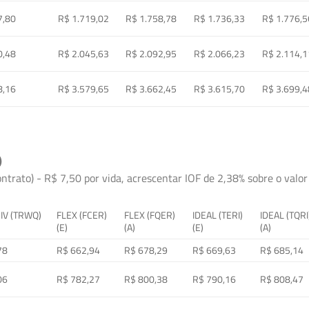
7,80
R$ 1.719,02
R$ 1.758,78
R$ 1.736,33
R$ 1.776,5
0,48
R$ 2.045,63
R$ 2.092,95
R$ 2.066,23
R$ 2.114,1
8,16
R$ 3.579,65
R$ 3.662,45
R$ 3.615,70
R$ 3.699,4
)
ontrato) - R$ 7,50 por vida, acrescentar IOF de 2,38% sobre o valor 
 IV (TRWQ)
FLEX (FCER)
FLEX (FQER)
IDEAL (TERI)
IDEAL (TQRI
(E)
(A)
(E)
(A)
78
R$ 662,94
R$ 678,29
R$ 669,63
R$ 685,14
06
R$ 782,27
R$ 800,38
R$ 790,16
R$ 808,47