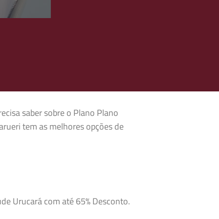
recisa saber sobre o Plano Plano
arueri tem as melhores opções de
aúde Urucará com até 65% Desconto.