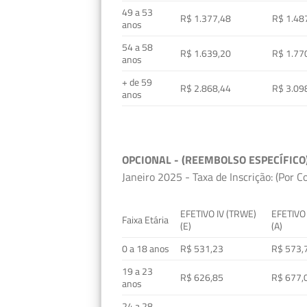
49 a 53
R$ 1.377,48
R$ 1.48
anos
54 a 58
R$ 1.639,20
R$ 1.77
anos
+ de 59
R$ 2.868,44
R$ 3.09
anos
OPCIONAL - (REEMBOLSO ESPECÍFICO
Janeiro 2025 - Taxa de Inscrição: (Por C
EFETIVO IV (TRWE)
EFETIVO
Faixa Etária
(E)
(A)
0 a 18 anos
R$ 531,23
R$ 573,
19 a 23
R$ 626,85
R$ 677,
anos
24 a 28