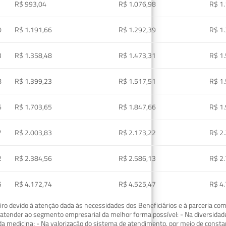
R$ 993,04
R$ 1.076,98
R$ 1
0
R$ 1.191,66
R$ 1.292,39
R$ 1
3
R$ 1.358,48
R$ 1.473,31
R$ 1
8
R$ 1.399,23
R$ 1.517,51
R$ 1
6
R$ 1.703,65
R$ 1.847,66
R$ 1
7
R$ 2.003,83
R$ 2.173,22
R$ 2
2
R$ 2.384,56
R$ 2.586,13
R$ 2
5
R$ 4.172,74
R$ 4.525,47
R$ 4
o devido à atenção dada às necessidades dos Beneficiários e à parceria com
ra atender ao segmento empresarial da melhor forma possível: - Na diversidad
da medicina; - Na valorização do sistema de atendimento, por meio de const