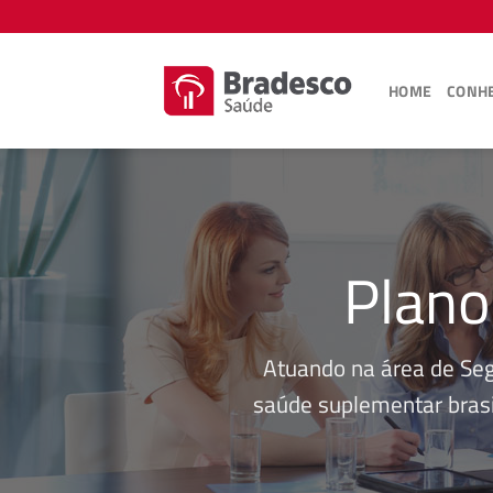
Skip
to
content
HOME
CONHE
Plano
Atuando na área de Se
saúde suplementar brasi