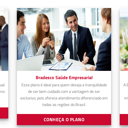
Bradesco Saúde Empresarial
ual
Esse plano é ideal para quem deseja a tranquilidade
A 
ano
de ser bem cuidado com a vantagem de ser
exclusivo, pois oferece atendimento diferenciado em
in
todas as regiões do Brasil.
CONHEÇA O PLANO