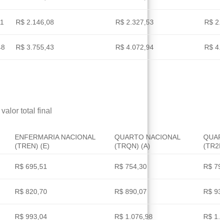
11
R$ 2.146,08
R$ 2.327,53
R$ 2
48
R$ 3.755,43
R$ 4.072,94
R$ 4
alor total final
ENFERMARIA NACIONAL
QUARTO NACIONAL
QUA
(TREN) (E)
(TRQN) (A)
(TR2
R$ 695,51
R$ 754,30
R$ 7
R$ 820,70
R$ 890,07
R$ 9
R$ 993,04
R$ 1.076,98
R$ 1