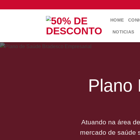
Skip
to
content
HOME
CONH
NOTICIAS
Plano
Atuando na área de
mercado de saúde s