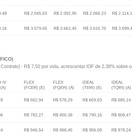
0,48
R$ 2.045,63
R$ 2.092,95
R$ 2.066,23
R$ 2.114,
8,16
R$ 3.579,65
R$ 3.662,45
R$ 3.615,70
R$ 3.699,
FICO)
 Contrato) - R$ 7,50 por vida, acrescentar IOF de 2,38% sobre o v
 IV
FLEX
FLEX
IDEAL
IDEAL
(A)
(FCER) (E)
(FQER) (A)
(TERI) (E)
(TQRI) (A)
78
R$ 662,94
R$ 678,29
R$ 669,63
R$ 685,14
06
R$ 782,27
R$ 800,38
R$ 790,16
R$ 808,47
24
R$ 946,54
R$ 968,45
R$ 956,09
R$ 978,24