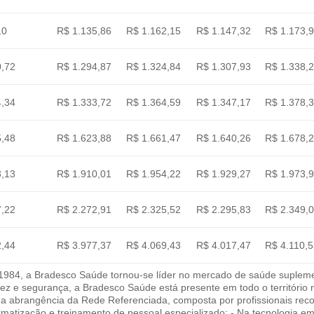
10
R$ 1.135,86
R$ 1.162,15
R$ 1.147,32
R$ 1.173,
0,72
R$ 1.294,87
R$ 1.324,84
R$ 1.307,93
R$ 1.338,
4,34
R$ 1.333,72
R$ 1.364,59
R$ 1.347,17
R$ 1.378,
5,48
R$ 1.623,88
R$ 1.661,47
R$ 1.640,26
R$ 1.678,
3,13
R$ 1.910,01
R$ 1.954,22
R$ 1.929,27
R$ 1.973,
7,22
R$ 2.272,91
R$ 2.325,52
R$ 2.295,83
R$ 2.349,
2,44
R$ 3.977,37
R$ 4.069,43
R$ 4.017,47
R$ 4.110,
84, a Bradesco Saúde tornou-se líder no mercado de saúde suplement
idez e segurança, a Bradesco Saúde está presente em todo o território
Na abrangência da Rede Referenciada, composta por profissionais reco
rmatização e treinamento de pessoal especializado; - Na tecnologia 