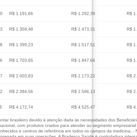
90
R$ 1.191,66
R$ 1.292,39
R$ 1
23
R$ 1.358,48
R$ 1.473,31
R$ 1
38
R$ 1.399,23
R$ 1.517,51
R$ 1
26
R$ 1.703,65
R$ 1.847,66
R$ 1
97
R$ 2.003,83
R$ 2.173,22
R$ 2
02
R$ 2.384,56
R$ 2.586,13
R$ 2
55
R$ 4.172,74
R$ 4.525,47
R$ 4
ar brasileiro devido à atenção dada às necessidades dos Beneficiári
 nacional, com produtos criados para atender ao segmento empresarial
nhecidos e centros de referência em todos os campos da medicina; - 
empregada em suas operações. A Bradesco Saúde é controladora integ