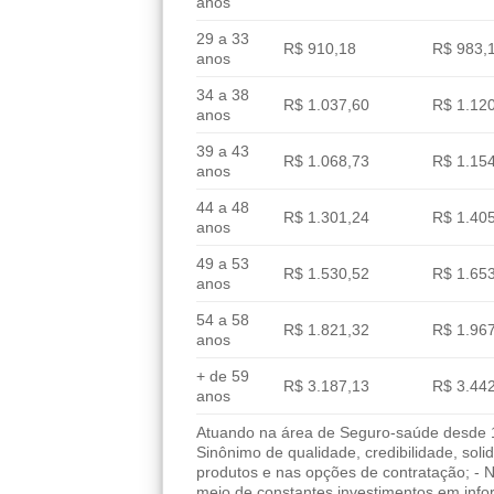
anos
29 a 33
R$ 910,18
R$ 983,
anos
34 a 38
R$ 1.037,60
R$ 1.12
anos
39 a 43
R$ 1.068,73
R$ 1.15
anos
44 a 48
R$ 1.301,24
R$ 1.40
anos
49 a 53
R$ 1.530,52
R$ 1.65
anos
54 a 58
R$ 1.821,32
R$ 1.96
anos
+ de 59
R$ 3.187,13
R$ 3.44
anos
Atuando na área de Seguro-saúde desde 19
Sinônimo de qualidade, credibilidade, sol
produtos e nas opções de contratação; - 
meio de constantes investimentos em info