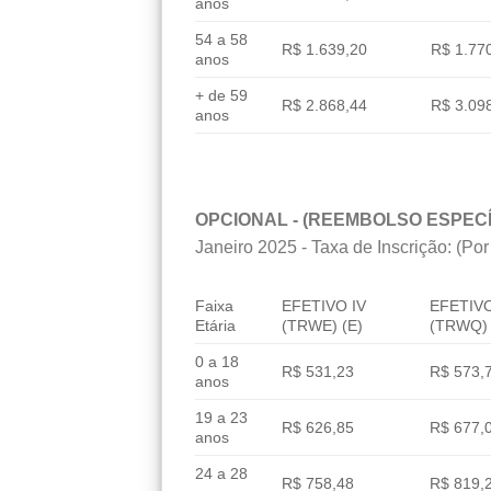
anos
54 a 58
R$ 1.639,20
R$ 1.77
anos
+ de 59
R$ 2.868,44
R$ 3.09
anos
OPCIONAL - (REEMBOLSO ESPECÍ
Janeiro 2025 - Taxa de Inscrição: (Por
Faixa
EFETIVO IV
EFETIVO
Etária
(TRWE) (E)
(TRWQ) 
0 a 18
R$ 531,23
R$ 573,
anos
19 a 23
R$ 626,85
R$ 677,
anos
24 a 28
R$ 758,48
R$ 819,