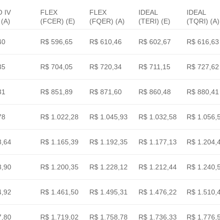
 IV
FLEX
FLEX
IDEAL
IDEAL
(A)
(FCER) (E)
(FQER) (A)
(TERI) (E)
(TQRI) (A)
40
R$ 596,65
R$ 610,46
R$ 602,67
R$ 616,63
35
R$ 704,05
R$ 720,34
R$ 711,15
R$ 727,62
31
R$ 851,89
R$ 871,60
R$ 860,48
R$ 880,41
78
R$ 1.022,28
R$ 1.045,93
R$ 1.032,58
R$ 1.056,
8,64
R$ 1.165,39
R$ 1.192,35
R$ 1.177,13
R$ 1.204,
8,90
R$ 1.200,35
R$ 1.228,12
R$ 1.212,44
R$ 1.240,
4,92
R$ 1.461,50
R$ 1.495,31
R$ 1.476,22
R$ 1.510,
7,80
R$ 1.719,02
R$ 1.758,78
R$ 1.736,33
R$ 1.776,