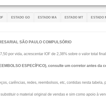
DF
ESTADO GO
ESTADO MA
ESTADO MT
ESTADO 
RESARIAL SÃO PAULO COMPULSÓRIO
7,50 por vida, acrescentar IOF de 2,38% sobre o valor total final
EEMBOLSO ESPECÍFICO), consulte um corretor antes da co
os, carências, redes, reembolsos, etc, contidas nesta tabela, 
substituir o material original de vendas e sim como apoio à ven