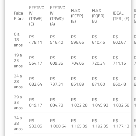
EFETIVO
EFETIVO
FLEX
FLEX
Faixa
IV
IV
IDEAL
(FCER)
(FQER)
(
Etária
(TRWE)
(TRWQ)
(TERI) (E)
(E)
(A)
(
(E)
(A)
0 a
R$
R$
R$
R$
R$
18
478,11
516,40
596,65
610,46
602,67
anos
19 a
R$
R$
R$
R$
R$
23
564,17
609,35
704,05
720,34
711,15
anos
24 a
R$
R$
R$
R$
R$
28
682,64
737,31
851,89
871,60
860,48
anos
29 a
R$
R$
R$
R$
R$
33
819,17
884,78
1.022,28
1.045,93
1.032,58
1
anos
34 a
R$
R$
R$
R$
R$
38
933,85
1.008,64
1.165,39
1.192,35
1.177,13
1
anos