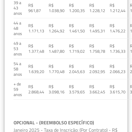
39 a
R$
R$
R$
R$
R$
43
961,87
1.038,90
1.200,35
1.228,12
1.212,44
1
anos
44 a
R$
R$
R$
R$
R$
48
1.171,13
1.264,92
1.461,50
1.495,31
1.476,22
1
anos
49 a
R$
R$
R$
R$
R$
53
1.377,48
1.487,80
1.719,02
1.758,78
1.736,33
1
anos
54 a
R$
R$
R$
R$
R$
58
1.639,20
1.770,48
2.045,63
2.092,95
2.066,23
2
anos
+ de
R$
R$
R$
R$
R$
59
2.868,44
3.098,16
3.579,65
3.662,45
3.615,70
3
anos
OPCIONAL - (REEMBOLSO ESPECÍFICO)
Janeiro 2025 - Taxa de Inscrição: (Por Contrato) - R$