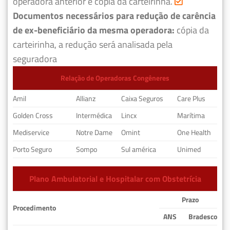
operadora anterior e cópia da carteirinha.
Documentos necessários para redução de carência
de ex-beneficiário da mesma operadora:
cópia da
carteirinha, a redução será analisada pela
seguradora
Relação de Operadoras Congêneres
Amil
Allianz
Caixa Seguros
Care Plus
Golden Cross
Intermédica
Lincx
Marítima
Mediservice
Notre Dame
Omint
One Health
Porto Seguro
Sompo
Sul américa
Unimed
Plano Ambulatorial e Hospitalar com Obstetrícia
Prazo
Procedimento
ANS
Bradesco