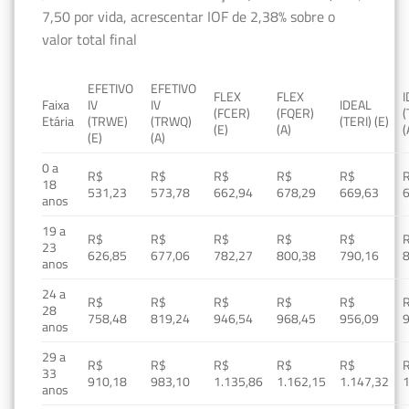
7,50 por vida, acrescentar IOF de 2,38% sobre o
valor total final
EFETIVO
EFETIVO
FLEX
FLEX
Faixa
IV
IV
IDEAL
(FCER)
(FQER)
(
Etária
(TRWE)
(TRWQ)
(TERI) (E)
(E)
(A)
(
(E)
(A)
0 a
R$
R$
R$
R$
R$
18
531,23
573,78
662,94
678,29
669,63
anos
19 a
R$
R$
R$
R$
R$
23
626,85
677,06
782,27
800,38
790,16
anos
24 a
R$
R$
R$
R$
R$
28
758,48
819,24
946,54
968,45
956,09
anos
29 a
R$
R$
R$
R$
R$
33
910,18
983,10
1.135,86
1.162,15
1.147,32
1
anos