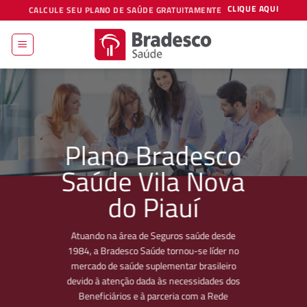
Skip
CLIQUE AQUI
CALCULE SEU PLANO DE SAÚDE GRATUITAMENTE
to
content
Plano Bradesco
Saúde Vila Nova
do Piauí
Atuando na área de Seguros saúde desde
1984, a Bradesco Saúde tornou-se líder no
mercado de saúde suplementar brasileiro
devido à atenção dada às necessidades dos
Beneficiários e à parceria com a Rede