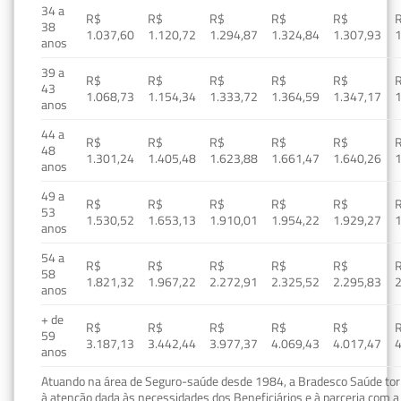
34 a
R$
R$
R$
R$
R$
38
1.037,60
1.120,72
1.294,87
1.324,84
1.307,93
1
anos
39 a
R$
R$
R$
R$
R$
43
1.068,73
1.154,34
1.333,72
1.364,59
1.347,17
1
anos
44 a
R$
R$
R$
R$
R$
48
1.301,24
1.405,48
1.623,88
1.661,47
1.640,26
1
anos
49 a
R$
R$
R$
R$
R$
53
1.530,52
1.653,13
1.910,01
1.954,22
1.929,27
1
anos
54 a
R$
R$
R$
R$
R$
58
1.821,32
1.967,22
2.272,91
2.325,52
2.295,83
2
anos
+ de
R$
R$
R$
R$
R$
59
3.187,13
3.442,44
3.977,37
4.069,43
4.017,47
4
anos
Atuando na área de Seguro-saúde desde 1984, a Bradesco Saúde torn
à atenção dada às necessidades dos Beneficiários e à parceria com a 