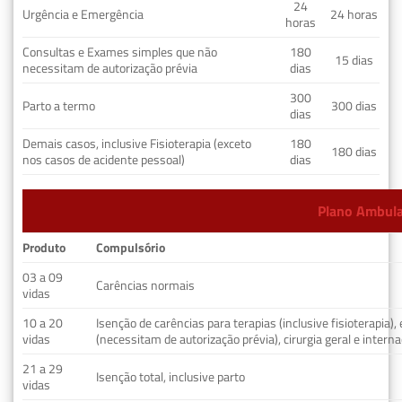
24
Urgência e Emergência
24 horas
horas
Consultas e Exames simples que não
180
15 dias
necessitam de autorização prévia
dias
300
Parto a termo
300 dias
dias
Demais casos, inclusive Fisioterapia (exceto
180
180 dias
nos casos de acidente pessoal)
dias
Plano Ambulat
Produto
Compulsório
03 a 09
Carências normais
vidas
10 a 20
Isenção de carências para terapias (inclusive fisioterapia)
vidas
(necessitam de autorização prévia), cirurgia geral e interna
21 a 29
Isenção total, inclusive parto
vidas