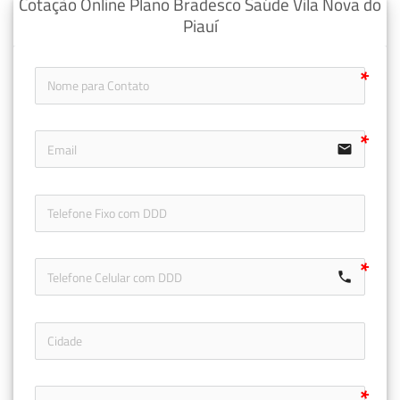
Cotação Online Plano Bradesco Saúde Vila Nova do
Piauí
email
icon-ph
call