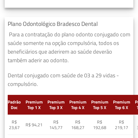
Plano Odontológico Bradesco Dental
Para a contratação do plano odonto conjugado com
saúde somente na opção compulsória, todos os
beneficiários que aderirem ao saúde deverão
também aderir ao odonto.
Dental conjugado com saúde de 03 a 29 vidas -
compulsório.
Padrão
Premium
Premium
Premium
Premium
Premium
P
Doc
Top 1 X
Top 3 X
Top 4 X
Top 5 X
Top 6 X
R$
R$
R$
R$
R$
R$ 94,21
23,67
145,77
168,27
192,68
219,17