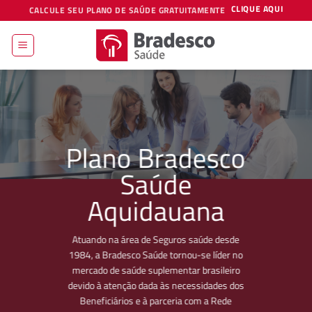
Skip
CLIQUE AQUI
CALCULE SEU PLANO DE SAÚDE GRATUITAMENTE
to
content
Plano Bradesco
Saúde
Aquidauana
Atuando na área de Seguros saúde desde
1984, a Bradesco Saúde tornou-se líder no
mercado de saúde suplementar brasileiro
devido à atenção dada às necessidades dos
Beneficiários e à parceria com a Rede