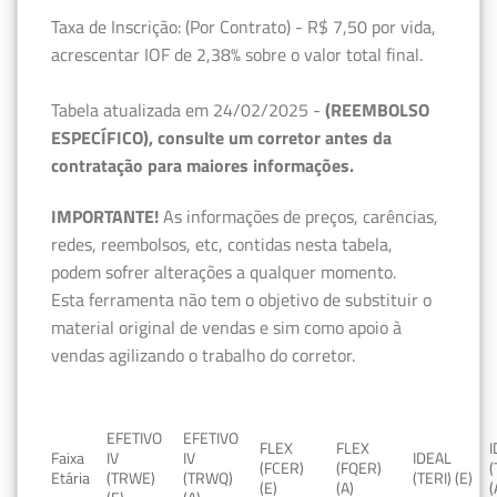
Taxa de Inscrição: (Por Contrato) - R$ 7,50 por vida,
acrescentar IOF de 2,38% sobre o valor total final.
Tabela atualizada em 24/02/2025 -
(REEMBOLSO
ESPECÍFICO), consulte um corretor antes da
contratação para maiores informações.
IMPORTANTE!
As informações de preços, carências,
redes, reembolsos, etc, contidas nesta tabela,
podem sofrer alterações a qualquer momento.
Esta ferramenta não tem o objetivo de substituir o
material original de vendas e sim como apoio à
vendas agilizando o trabalho do corretor.
EFETIVO
EFETIVO
FLEX
FLEX
Faixa
IV
IV
IDEAL
(FCER)
(FQER)
(
Etária
(TRWE)
(TRWQ)
(TERI) (E)
(E)
(A)
(