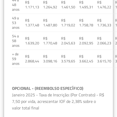
R$
R$
R$
R$
R$
48
1.171,13
1.264,92
1.461,50
1.495,31
1.476,22
1
anos
49 a
R$
R$
R$
R$
R$
53
1.377,48
1.487,80
1.719,02
1.758,78
1.736,33
1
anos
54 a
R$
R$
R$
R$
R$
58
1.639,20
1.770,48
2.045,63
2.092,95
2.066,23
2
anos
+ de
R$
R$
R$
R$
R$
59
2.868,44
3.098,16
3.579,65
3.662,45
3.615,70
3
anos
OPCIONAL - (REEMBOLSO ESPECÍFICO)
Janeiro 2025 - Taxa de Inscrição: (Por Contrato) - R$
7,50 por vida, acrescentar IOF de 2,38% sobre o
valor total final