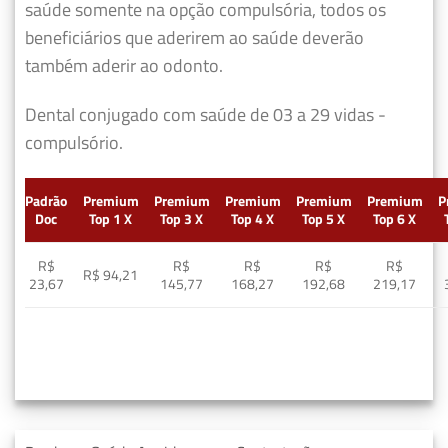
saúde somente na opção compulsória, todos os
beneficiários que aderirem ao saúde deverão
também aderir ao odonto.
Dental conjugado com saúde de 03 a 29 vidas -
compulsório.
Padrão
Premium
Premium
Premium
Premium
Premium
P
Doc
Top 1 X
Top 3 X
Top 4 X
Top 5 X
Top 6 X
R$
R$
R$
R$
R$
R$ 94,21
23,67
145,77
168,27
192,68
219,17