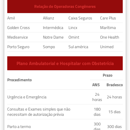
Relação de Operadoras Congêneres
Amil
Allianz
Caixa Seguros
Care Plus
Golden Cross
Intermédica
Lincx
Marítima
Mediservice
Notre Dame
Omint
One Health
Porto Seguro
Sompo
Sul américa
Unimed
Plano Ambulatorial e Hospitalar com Obstetrícia
Prazo
Procedimento
ANS
Bradesco
24
Urgência e Emergência
24 horas
horas
Consultas e Exames simples que não
180
15 dias
necessitam de autorização prévia
dias
300
Parto a termo
300 dias
dias