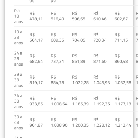
(E)
(A)
0 a
R$
R$
R$
R$
R$
18
478,11
516,40
596,65
610,46
602,67
anos
19 a
R$
R$
R$
R$
R$
23
564,17
609,35
704,05
720,34
711,15
anos
24 a
R$
R$
R$
R$
R$
28
682,64
737,31
851,89
871,60
860,48
anos
29 a
R$
R$
R$
R$
R$
33
819,17
884,78
1.022,28
1.045,93
1.032,58
1
anos
34 a
R$
R$
R$
R$
R$
38
933,85
1.008,64
1.165,39
1.192,35
1.177,13
1
anos
39 a
R$
R$
R$
R$
R$
43
961,87
1.038,90
1.200,35
1.228,12
1.212,44
1
anos
44 a