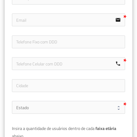
email
icon-ph
call
Insira a quantidade de usuários dentro de cada 
faixa etária 
abaixo.