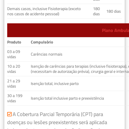
Demais casos, inclusive Fisioterapia (exceto
180
180 dias
nos casos de acidente pessoal)
dias
Plano Ambulat
Produto
Compulsório
03 a 09
Carências normais
vidas
10 a 20
Isenção de carências para terapias (inclusive fisioterapia)
vidas
(necessitam de autorização prévia), cirurgia geral e interna
21 a 29
Isenção total, inclusive parto
vidas
30 a 199
Isenção total inclusive parto e preexistência
vidas
A Cobertura Parcial Temporária (CPT) para
doenças ou lesões preexistentes será aplicada