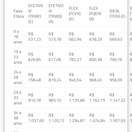
EFETIVO
EFETIVO
FLEX
FLEX
Faixa
IV
IV
IDEAL
(FCER)
(FQER)
(
Etária
(TRWE)
(TRWQ)
(TERI) (E)
(E)
(A)
(
(E)
(A)
0 a
R$
R$
R$
R$
R$
18
531,23
573,78
662,94
678,29
669,63
anos
19 a
R$
R$
R$
R$
R$
23
626,85
677,06
782,27
800,38
790,16
anos
24 a
R$
R$
R$
R$
R$
28
758,48
819,24
946,54
968,45
956,09
anos
29 a
R$
R$
R$
R$
R$
33
910,18
983,10
1.135,86
1.162,15
1.147,32
1
anos
34 a
R$
R$
R$
R$
R$
38
1.037,60
1.120,72
1.294,87
1.324,84
1.307,93
1
anos