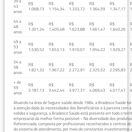
39 a
R$
R$
R$
R$
R$
43
1.068,73
1.154,34
1.333,72
1.364,59
1.347,17
1
anos
44 a
R$
R$
R$
R$
R$
48
1.301,24
1.405,48
1.623,88
1.661,47
1.640,26
1
anos
49 a
R$
R$
R$
R$
R$
53
1.530,52
1.653,13
1.910,01
1.954,22
1.929,27
1
anos
54 a
R$
R$
R$
R$
R$
58
1.821,32
1.967,22
2.272,91
2.325,52
2.295,83
2
anos
+ de
R$
R$
R$
R$
R$
59
3.187,13
3.442,44
3.977,37
4.069,43
4.017,47
4
anos
Atuando na área de Seguro-saúde desde 1984, a Bradesco Saúde torn
à atenção dada às necessidades dos Beneficiários e à parceria com a 
solidez e segurança, a Bradesco Saúde está presente em todo o terri
empresarial da melhor forma possível: - Na diversidade dos produto
Referenciada, composta por profissionais reconhecidos e centros de
do sistema de atendimento, por meio de constantes investimentos e