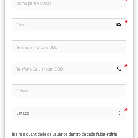
email
icon-ph
call
Insira a quantidade de usuários dentro de cada 
faixa etária 