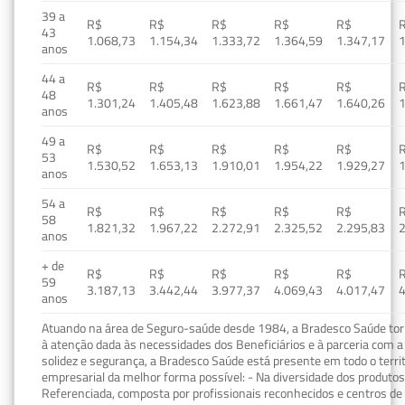
39 a
R$
R$
R$
R$
R$
43
1.068,73
1.154,34
1.333,72
1.364,59
1.347,17
1
anos
44 a
R$
R$
R$
R$
R$
48
1.301,24
1.405,48
1.623,88
1.661,47
1.640,26
1
anos
49 a
R$
R$
R$
R$
R$
53
1.530,52
1.653,13
1.910,01
1.954,22
1.929,27
1
anos
54 a
R$
R$
R$
R$
R$
58
1.821,32
1.967,22
2.272,91
2.325,52
2.295,83
2
anos
+ de
R$
R$
R$
R$
R$
59
3.187,13
3.442,44
3.977,37
4.069,43
4.017,47
4
anos
Atuando na área de Seguro-saúde desde 1984, a Bradesco Saúde torn
à atenção dada às necessidades dos Beneficiários e à parceria com a 
solidez e segurança, a Bradesco Saúde está presente em todo o terri
empresarial da melhor forma possível: - Na diversidade dos produto
Referenciada, composta por profissionais reconhecidos e centros de