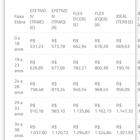
EFETIVO
EFETIVO
FLEX
FLEX
Faixa
IV
IV
IDEAL
(FCER)
(FQER)
(
Etária
(TRWE)
(TRWQ)
(TERI) (E)
(E)
(A)
(
(E)
(A)
0 a
R$
R$
R$
R$
R$
18
531,23
573,78
662,94
678,29
669,63
anos
19 a
R$
R$
R$
R$
R$
23
626,85
677,06
782,27
800,38
790,16
anos
24 a
R$
R$
R$
R$
R$
28
758,48
819,24
946,54
968,45
956,09
anos
29 a
R$
R$
R$
R$
R$
33
910,18
983,10
1.135,86
1.162,15
1.147,32
1
anos
34 a
R$
R$
R$
R$
R$
38
1.037,60
1.120,72
1.294,87
1.324,84
1.307,93
1
anos