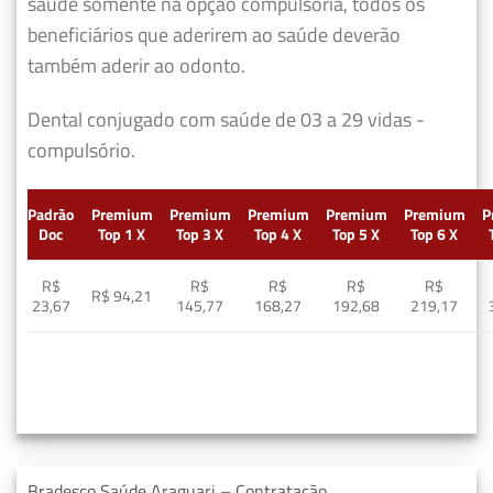
saúde somente na opção compulsória, todos os
beneficiários que aderirem ao saúde deverão
também aderir ao odonto.
Dental conjugado com saúde de 03 a 29 vidas -
compulsório.
Padrão
Premium
Premium
Premium
Premium
Premium
P
Doc
Top 1 X
Top 3 X
Top 4 X
Top 5 X
Top 6 X
R$
R$
R$
R$
R$
R$ 94,21
23,67
145,77
168,27
192,68
219,17
Bradesco Saúde Araguari – Contratação