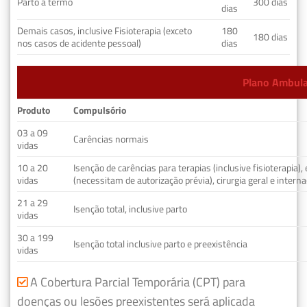
Parto a termo
300 dias
dias
Demais casos, inclusive Fisioterapia (exceto
180
180 dias
nos casos de acidente pessoal)
dias
Plano Ambulat
Produto
Compulsório
03 a 09
Carências normais
vidas
10 a 20
Isenção de carências para terapias (inclusive fisioterapia)
vidas
(necessitam de autorização prévia), cirurgia geral e interna
21 a 29
Isenção total, inclusive parto
vidas
30 a 199
Isenção total inclusive parto e preexistência
vidas
A Cobertura Parcial Temporária (CPT) para
doenças ou lesões preexistentes será aplicada