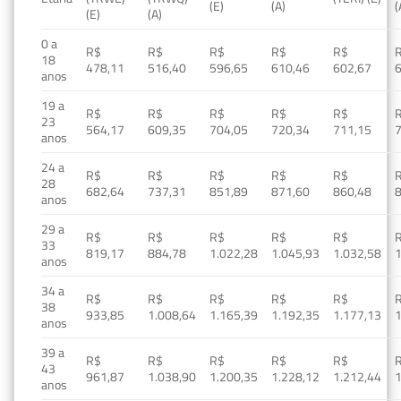
(E)
(A)
(
(E)
(A)
0 a
R$
R$
R$
R$
R$
18
478,11
516,40
596,65
610,46
602,67
anos
19 a
R$
R$
R$
R$
R$
23
564,17
609,35
704,05
720,34
711,15
anos
24 a
R$
R$
R$
R$
R$
28
682,64
737,31
851,89
871,60
860,48
anos
29 a
R$
R$
R$
R$
R$
33
819,17
884,78
1.022,28
1.045,93
1.032,58
1
anos
34 a
R$
R$
R$
R$
R$
38
933,85
1.008,64
1.165,39
1.192,35
1.177,13
1
anos
39 a
R$
R$
R$
R$
R$
43
961,87
1.038,90
1.200,35
1.228,12
1.212,44
1
anos