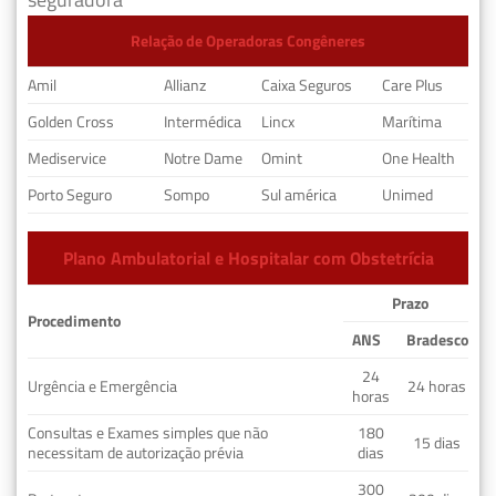
Relação de Operadoras Congêneres
Amil
Allianz
Caixa Seguros
Care Plus
Golden Cross
Intermédica
Lincx
Marítima
Mediservice
Notre Dame
Omint
One Health
Porto Seguro
Sompo
Sul américa
Unimed
Plano Ambulatorial e Hospitalar com Obstetrícia
Prazo
Procedimento
ANS
Bradesco
24
Urgência e Emergência
24 horas
horas
Consultas e Exames simples que não
180
15 dias
necessitam de autorização prévia
dias
300