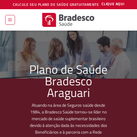
Skip
CLIQUE AQUI
CALCULE SEU PLANO DE SAÚDE GRATUITAMENTE
to
content
Plano de Saúde
Bradesco
Araguari
Atuando na área de Seguros saúde desde
1984, a Bradesco Saúde tornou-se líder no
mercado de saúde suplementar brasileiro
devido à atenção dada às necessidades dos
Beneficiários e à parceria com a Rede