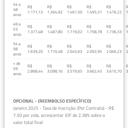
44 a
R$
R$
R$
R$
R$
48
1.171,13
1.264,92
1.461,50
1.495,31
1.476,22
1
anos
49 a
R$
R$
R$
R$
R$
53
1.377,48
1.487,80
1.719,02
1.758,78
1.736,33
1
anos
54 a
R$
R$
R$
R$
R$
58
1.639,20
1.770,48
2.045,63
2.092,95
2.066,23
2
anos
+ de
R$
R$
R$
R$
R$
59
2.868,44
3.098,16
3.579,65
3.662,45
3.615,70
3
anos
OPCIONAL - (REEMBOLSO ESPECÍFICO)
Janeiro 2025 - Taxa de Inscrição: (Por Contrato) - R$
7,50 por vida, acrescentar IOF de 2,38% sobre o
valor total final