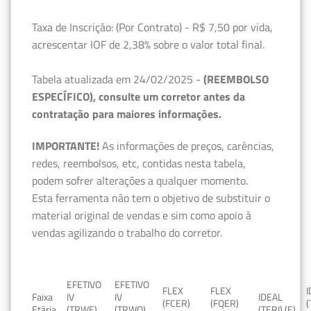
Taxa de Inscrição: (Por Contrato) - R$ 7,50 por vida,
acrescentar IOF de 2,38% sobre o valor total final.
Tabela atualizada em 24/02/2025 -
(REEMBOLSO
ESPECÍFICO), consulte um corretor antes da
contratação para maiores informações.
IMPORTANTE!
As informações de preços, carências,
redes, reembolsos, etc, contidas nesta tabela,
podem sofrer alterações a qualquer momento.
Esta ferramenta não tem o objetivo de substituir o
material original de vendas e sim como apoio à
vendas agilizando o trabalho do corretor.
EFETIVO
EFETIVO
FLEX
FLEX
Faixa
IV
IV
IDEAL
(FCER)
(FQER)
(
Etária
(TRWE)
(TRWQ)
(TERI) (E)