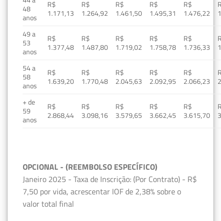
R$
R$
R$
R$
R$
48
1.171,13
1.264,92
1.461,50
1.495,31
1.476,22
1
anos
49 a
R$
R$
R$
R$
R$
53
1.377,48
1.487,80
1.719,02
1.758,78
1.736,33
1
anos
54 a
R$
R$
R$
R$
R$
58
1.639,20
1.770,48
2.045,63
2.092,95
2.066,23
2
anos
+ de
R$
R$
R$
R$
R$
59
2.868,44
3.098,16
3.579,65
3.662,45
3.615,70
3
anos
OPCIONAL - (REEMBOLSO ESPECÍFICO)
Janeiro 2025 - Taxa de Inscrição: (Por Contrato) - R$
7,50 por vida, acrescentar IOF de 2,38% sobre o
valor total final