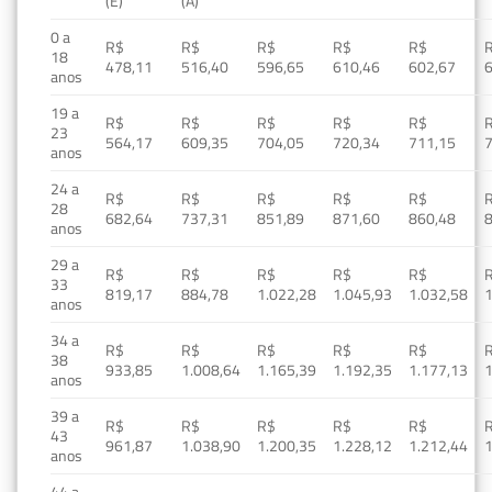
(E)
(A)
0 a
R$
R$
R$
R$
R$
18
478,11
516,40
596,65
610,46
602,67
anos
19 a
R$
R$
R$
R$
R$
23
564,17
609,35
704,05
720,34
711,15
anos
24 a
R$
R$
R$
R$
R$
28
682,64
737,31
851,89
871,60
860,48
anos
29 a
R$
R$
R$
R$
R$
33
819,17
884,78
1.022,28
1.045,93
1.032,58
1
anos
34 a
R$
R$
R$
R$
R$
38
933,85
1.008,64
1.165,39
1.192,35
1.177,13
1
anos
39 a
R$
R$
R$
R$
R$
43
961,87
1.038,90
1.200,35
1.228,12
1.212,44
1
anos
44 a