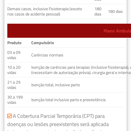
Demais casos, inclusive Fisioterapia (exceto
180
180 dias
nos casos de acidente pessoal)
dias
Plano Ambulat
Produto
Compulsório
03 a 09
Carências normais
vidas
10 a 20
Isenção de carências para terapias (inclusive fisioterapia)
vidas
(necessitam de autorização prévia), cirurgia geral e interna
21 a 29
Isenção total, inclusive parto
vidas
30 a 199
Isenção total inclusive parto e preexistência
vidas
A Cobertura Parcial Temporária (CPT) para
doenças ou lesões preexistentes será aplicada