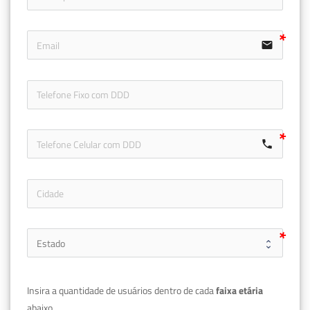
email
icon-ph
call
Insira a quantidade de usuários dentro de cada 
faixa etária 
abaixo.