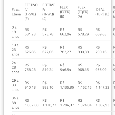
EFETIVO
EFETIVO
FLEX
FLEX
Faixa
IV
IV
IDEAL
(FCER)
(FQER)
(
Etária
(TRWE)
(TRWQ)
(TERI) (E)
(E)
(A)
(
(E)
(A)
0 a
R$
R$
R$
R$
R$
18
531,23
573,78
662,94
678,29
669,63
anos
19 a
R$
R$
R$
R$
R$
23
626,85
677,06
782,27
800,38
790,16
anos
24 a
R$
R$
R$
R$
R$
28
758,48
819,24
946,54
968,45
956,09
anos
29 a
R$
R$
R$
R$
R$
33
910,18
983,10
1.135,86
1.162,15
1.147,32
1
anos
34 a
R$
R$
R$
R$
R$
38
1.037,60
1.120,72
1.294,87
1.324,84
1.307,93
1
anos