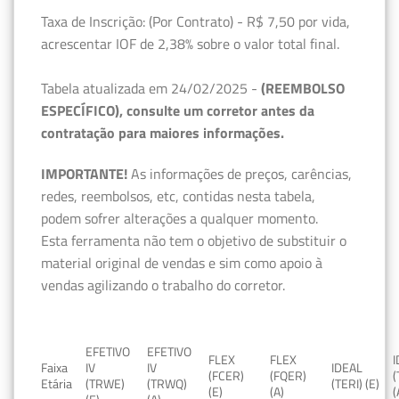
Taxa de Inscrição: (Por Contrato) - R$ 7,50 por vida,
acrescentar IOF de 2,38% sobre o valor total final.
Tabela atualizada em 24/02/2025 -
(REEMBOLSO
ESPECÍFICO), consulte um corretor antes da
contratação para maiores informações.
IMPORTANTE!
As informações de preços, carências,
redes, reembolsos, etc, contidas nesta tabela,
podem sofrer alterações a qualquer momento.
Esta ferramenta não tem o objetivo de substituir o
material original de vendas e sim como apoio à
vendas agilizando o trabalho do corretor.
EFETIVO
EFETIVO
FLEX
FLEX
Faixa
IV
IV
IDEAL
(FCER)
(FQER)
(
Etária
(TRWE)
(TRWQ)
(TERI) (E)
(E)
(A)
(