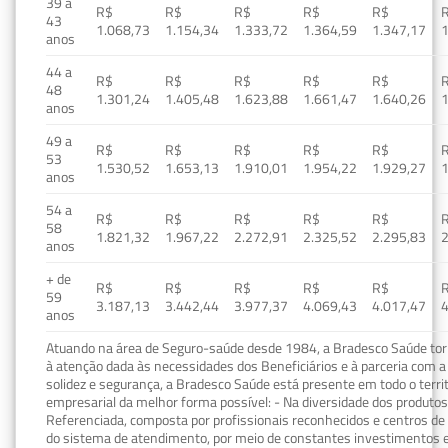
39 a
R$
R$
R$
R$
R$
43
1.068,73
1.154,34
1.333,72
1.364,59
1.347,17
1
anos
44 a
R$
R$
R$
R$
R$
48
1.301,24
1.405,48
1.623,88
1.661,47
1.640,26
1
anos
49 a
R$
R$
R$
R$
R$
53
1.530,52
1.653,13
1.910,01
1.954,22
1.929,27
1
anos
54 a
R$
R$
R$
R$
R$
58
1.821,32
1.967,22
2.272,91
2.325,52
2.295,83
2
anos
+ de
R$
R$
R$
R$
R$
59
3.187,13
3.442,44
3.977,37
4.069,43
4.017,47
4
anos
Atuando na área de Seguro-saúde desde 1984, a Bradesco Saúde torn
à atenção dada às necessidades dos Beneficiários e à parceria com a 
solidez e segurança, a Bradesco Saúde está presente em todo o terri
empresarial da melhor forma possível: - Na diversidade dos produto
Referenciada, composta por profissionais reconhecidos e centros de
do sistema de atendimento, por meio de constantes investimentos e