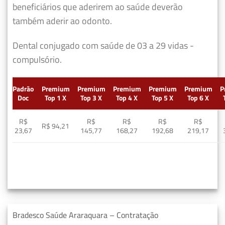
beneficiários que aderirem ao saúde deverão
também aderir ao odonto.
Dental conjugado com saúde de 03 a 29 vidas -
compulsório.
Padrão
Premium
Premium
Premium
Premium
Premium
P
Doc
Top 1 X
Top 3 X
Top 4 X
Top 5 X
Top 6 X
R$
R$
R$
R$
R$
R$ 94,21
23,67
145,77
168,27
192,68
219,17
Bradesco Saúde Araraquara – Contratação