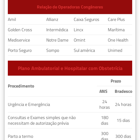
Relação de Operadoras Congêneres
Amil
Allianz
Caixa Seguros
Care Plus
Golden Cross
Intermédica
Lincx
Marítima
Mediservice
Notre Dame
Omint
One Health
Porto Seguro
Sompo
Sul américa
Unimed
Plano Ambulatorial e Hospitalar com Obstetrícia
Prazo
Procedimento
ANS
Bradesco
24
Urgência e Emergência
24 horas
horas
Consultas e Exames simples que não
180
15 dias
necessitam de autorização prévia
dias
300
Parto a termo
300 dias
dias