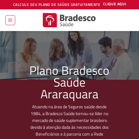
Skip
CLIQUE AQUI
CALCULE SEU PLANO DE SAÚDE GRATUITAMENTE
to
content
Plano Bradesco
Saúde
Araraquara
Atuando na área de Seguros saúde desde
1984, a Bradesco Saúde tornou-se líder no
mercado de saúde suplementar brasileiro
devido à atenção dada às necessidades dos
Beneficiários e à parceria com a Rede